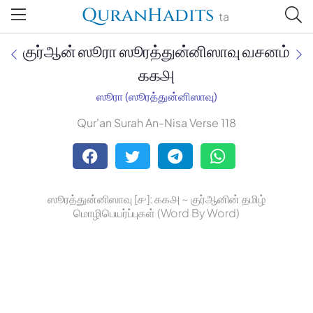
QuranHadits
ta
குர்ஆன் ஸூரா ஸூரத்துன்னிஸாவு வசனம்
௧௧௮
ஸூரா (ஸூரத்துன்னிஸாவு)
Jan Trust Foundation
Qur'an Surah An-Nisa Verse 118
Mufti Omar Sheriff Qasimi,
Darul Huda
ஸூரத்துன்னிஸாவு [௪]: ௧௧௮ ~ குர்ஆனின் தமிழ்
மொழிபெயர்ப்புகள் (Word By Word)