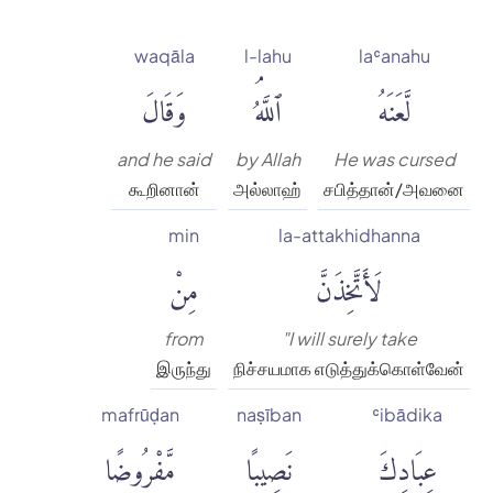
waqāla
l-lahu
laʿanahu
لَّعَنَهُ
ٱللَّهُۘ
وَقَالَ
and he said
by Allah
He was cursed
கூறினான்
அல்லாஹ்
சபித்தான்/அவனை
min
la-attakhidhanna
لَأَتَّخِذَنَّ
مِنْ
from
"I will surely take
இருந்து
நிச்சயமாக எடுத்துக்கொள்வேன்
mafrūḍan
naṣīban
ʿibādika
عِبَادِكَ
نَصِيبًا
مَّفْرُوضًا