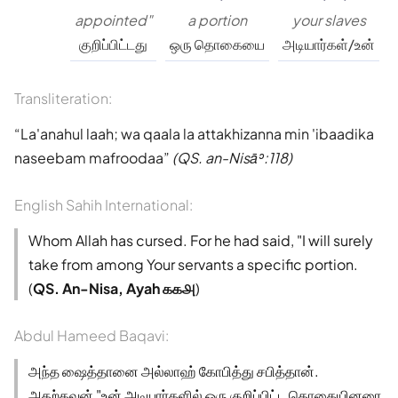
appointed"
a portion
your slaves
குறிப்பிட்டது
ஒரு தொகையை
அடியார்கள்/உன்
Transliteration:
La'anahul laah; wa qaala la attakhizanna min 'ibaadika
naseebam mafroodaa
(QS. an-Nisāʾ:118)
English Sahih International:
Whom Allah has cursed. For he had said, "I will surely
take from among Your servants a specific portion.
(
QS. An-Nisa, Ayah ௧௧௮
)
Abdul Hameed Baqavi:
அந்த ஷைத்தானை அல்லாஹ் கோபித்து சபித்தான்.
அதற்கவன் "உன் அடியார்களில் ஒரு குறிப்பிட்ட தொகையினரை