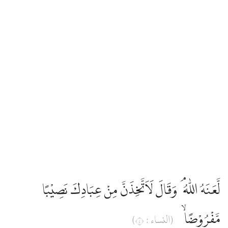
لَّعَنَهُ اللّٰهُ ۘ وَقَالَ لَاَتَّخِذَنَّ مِنْ عِبَادِكَ نَصِيْبًا
مَّفْرُوْضًاۙ
(النساء : ٤)