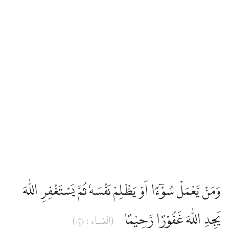
وَمَنْ يَّعْمَلْ سُوْۤءًا اَوْ يَظْلِمْ نَفْسَهٗ ثُمَّ يَسْتَغْفِرِ اللّٰهَ
يَجِدِ اللّٰهَ غَفُوْرًا رَّحِيْمًا
(النساء : ٤)