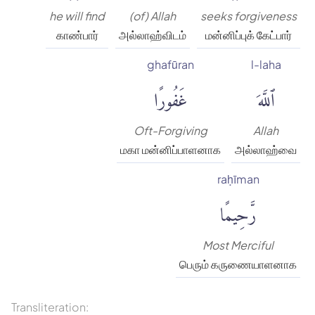
he will find
(of) Allah
seeks forgiveness
காண்பார்
அல்லாஹ்விடம்
மன்னிப்புக் கேட்பார்
ghafūran
l-laha
ٱللَّهَ
غَفُورًا
Oft-Forgiving
Allah
மகா மன்னிப்பாளனாக
அல்லாஹ்வை
raḥīman
رَّحِيمًا
Most Merciful
பெரும் கருணையாளனாக
Transliteration: