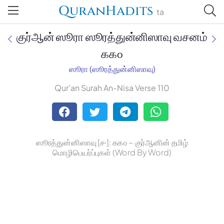
QuranHadits
ta
குர்ஆன் ஸூரா ஸூரத்துன்னிஸாவு வசனம்
௧௧௦
ஸூரா (ஸூரத்துன்னிஸாவு)
Jan Trust Foundation
Qur'an Surah An-Nisa Verse 110
Mufti Omar Sheriff Qasimi,
Darul Huda
ஸூரத்துன்னிஸாவு [௪]: ௧௧௦ ~ குர்ஆனின் தமிழ்
மொழிபெயர்ப்புகள் (Word By Word)