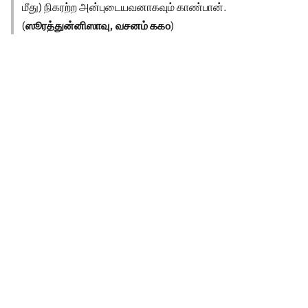
மீது) நிகரற்ற அன்புடையவனாகவும் காண்பான்.
(
ஸூரத்துன்னிஸாவு, வசனம் ௧௧௦
)