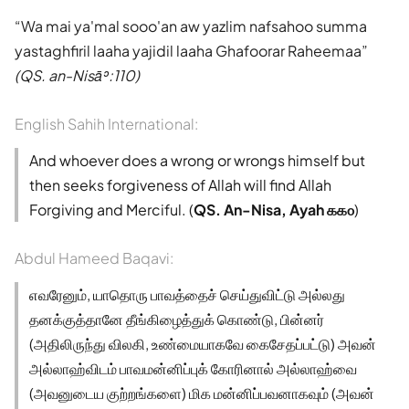
Wa mai ya'mal sooo'an aw yazlim nafsahoo summa
yastaghfiril laaha yajidil laaha Ghafoorar Raheemaa
(QS. an-Nisāʾ:110)
English Sahih International:
And whoever does a wrong or wrongs himself but
then seeks forgiveness of Allah will find Allah
Forgiving and Merciful. (
QS. An-Nisa, Ayah ௧௧௦
)
Abdul Hameed Baqavi:
எவரேனும், யாதொரு பாவத்தைச் செய்துவிட்டு அல்லது
தனக்குத்தானே தீங்கிழைத்துக் கொண்டு, பின்னர்
(அதிலிருந்து விலகி, உண்மையாகவே கைசேதப்பட்டு) அவன்
அல்லாஹ்விடம் பாவமன்னிப்புக் கோரினால் அல்லாஹ்வை
(அவனுடைய குற்றங்களை) மிக மன்னிப்பவனாகவும் (அவன்