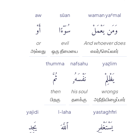
aw
sūan
waman yaʿmal
وَمَن يَعْمَلْ
سُوٓءًا
أَوْ
or
evil
And whoever does
அல்லது
ஒரு தீமையை
எவர்/செய்வார்
thumma
nafsahu
yaẓlim
يَظْلِمْ
نَفْسَهُۥ
ثُمَّ
then
his soul
wrongs
பிறகு
தனக்கு
அநீதியிழைப்பார்
yajidi
l-laha
yastaghfiri
يَسْتَغْفِرِ
ٱللَّهَ
يَجِدِ