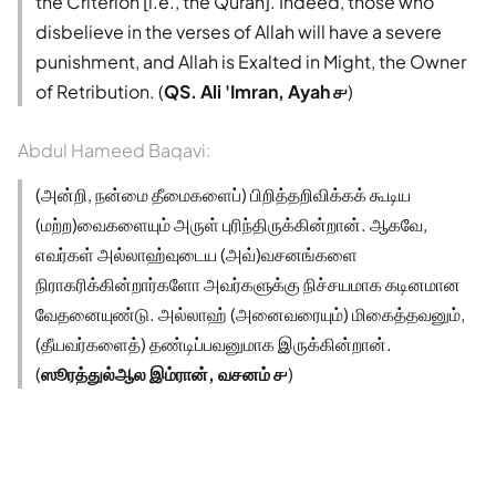
the Criterion [i.e., the Quran]. Indeed, those who
disbelieve in the verses of Allah will have a severe
punishment, and Allah is Exalted in Might, the Owner
of Retribution. (
QS. Ali 'Imran, Ayah ௪
)
Abdul Hameed Baqavi:
(அன்றி, நன்மை தீமைகளைப்) பிறித்தறிவிக்கக் கூடிய
(மற்ற)வைகளையும் அருள் புரிந்திருக்கின்றான். ஆகவே,
எவர்கள் அல்லாஹ்வுடைய (அவ்)வசனங்களை
நிராகரிக்கின்றார்களோ அவர்களுக்கு நிச்சயமாக கடினமான
வேதனையுண்டு. அல்லாஹ் (அனைவரையும்) மிகைத்தவனும்,
(தீயவர்களைத்) தண்டிப்பவனுமாக இருக்கின்றான்.
(
ஸூரத்துல்ஆல இம்ரான், வசனம் ௪
)