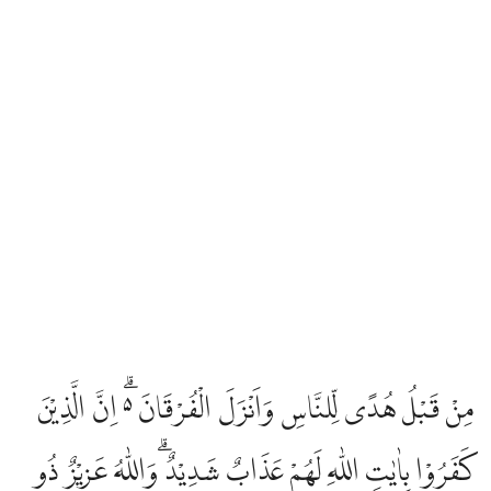
مِنْ قَبْلُ هُدًى لِّلنَّاسِ وَاَنْزَلَ الْفُرْقَانَ ەۗ اِنَّ الَّذِيْنَ
كَفَرُوْا بِاٰيٰتِ اللّٰهِ لَهُمْ عَذَابٌ شَدِيْدٌ ۗوَاللّٰهُ عَزِيْزٌ ذُو