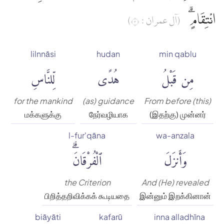
انْتِقَامٍۗ
(آل عمران : ٣)
lilnnāsi
hudan
min qablu
مِن قَبْلُ
هُدًى
لِّلنَّاسِ
for the mankind
(as) guidance
From before (this)
மக்களுக்கு
நேர்வழியாக
(இதற்கு) முன்னர்
l-fur'qāna
wa-anzala
وَأَنزَلَ
ٱلْفُرْقَانَۗ
the Criterion
And (He) revealed
பிறித்தறிவிக்கக் கூடியதை
இன்னும் இறக்கினான்
biāyāti
kafarū
inna alladhīna