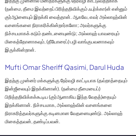
இதற்கு முன்னால் மனிதர்களுக்கு நேர்வழி காட்டுவதற்காக
(நன்மை, தீமை இவற்றைப் பிரித்தறிவிக்கும் ஃபுர்க்கா(ன் என்னும்
குர்ஆ)னையும் இறக்கி வைத்தான். ஆகவே, எவர் அல்லாஹ்வின்
வசனங்களை நிராகரிக்கின்றார்களோ; அவர்களுக்கு
நிச்சயமாகக் கடும் தண்டனையுண்டு; அல்லாஹ் யாவரையும்
மிகைத்தோனாகவும், (தீயோரைப்) பழி வாங்குபவனாகவும்
இருக்கின்றான்.
Mufti Omar Sheriff Qasimi, Darul Huda
இதற்கு முன்னர் மக்களுக்கு நேர்வழி காட்டியாக (தவ்றாத்தையும்
இன்ஜீலையும் இறக்கினான்). (நன்மை தீமையைப்)
பிறித்தறிவிக்கக்கூடிய (குர்ஆனாகிய இந்த வேதத்)தையும்
இறக்கினான். நிச்சயமாக, அல்லாஹ்வின் வசனங்களை
நிராகரித்தவர்களுக்கு கடினமான வேதனையுண்டு. அல்லாஹ்
மிகைத்தவன், தண்டிப்பவன்.