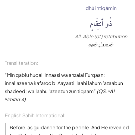
dhū intiqāmin
ذُو ٱنتِقَامٍ
All-Able (of) retribution
தண்டிப்பவன்
Transliteration:
Min qablu hudal linnaasi wa anzalal Furqaan;
innallazeena kafaroo bi Aayaatil laahi lahum 'azaabun
shadeed; wallaahu 'azeezun zun tiqaam
(QS. ʾĀl
ʿImrān:4)
English Sahih International:
Before, as guidance for the people. And He revealed