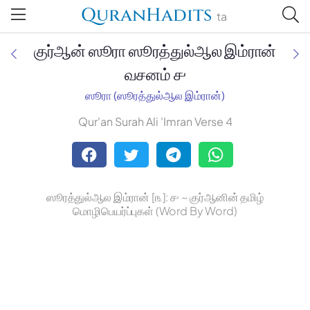
QuranHadits
ta
குர்ஆன் ஸூரா ஸூரத்துல்ஆல இம்ரான்
வசனம் ௪
ஸூரா (ஸூரத்துல்ஆல இம்ரான்)
Jan Trust Foundation
Qur'an Surah Ali 'Imran Verse 4
Mufti Omar Sheriff Qasimi,
Darul Huda
ஸூரத்துல்ஆல இம்ரான் [௩]: ௪ ~ குர்ஆனின் தமிழ்
மொழிபெயர்ப்புகள் (Word By Word)