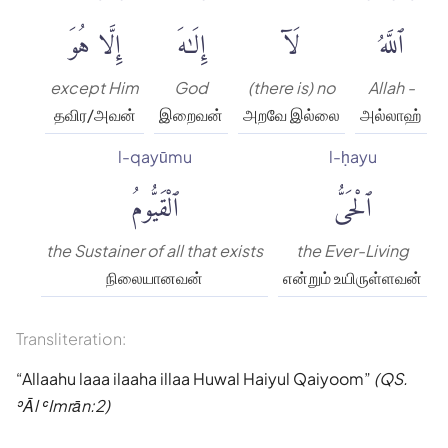
ٱللَّهُ
لَآ
إِلَٰهَ
إِلَّا هُوَ
except Him
God
(there is) no
Allah -
தவிர/அவன்
இறைவன்
அறவே இல்லை
அல்லாஹ்
l-qayūmu
l-ḥayu
ٱلْحَىُّ
ٱلْقَيُّومُ
the Sustainer of all that exists
the Ever-Living
நிலையானவன்
என்றும் உயிருள்ளவன்
Transliteration:
Allaahu laaa ilaaha illaa Huwal Haiyul Qaiyoom
(QS.
ʾĀl ʿImrān:2)