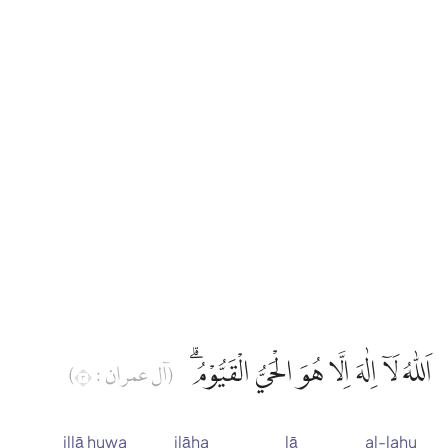
اَللّٰهُ لَآ اِلٰهَ اِلَّا هُوَ الْحَيُّ الْقَيُّوْمُۗ
(آل عمران : ٣)
illā huwa
ilāha
lā
al-lahu