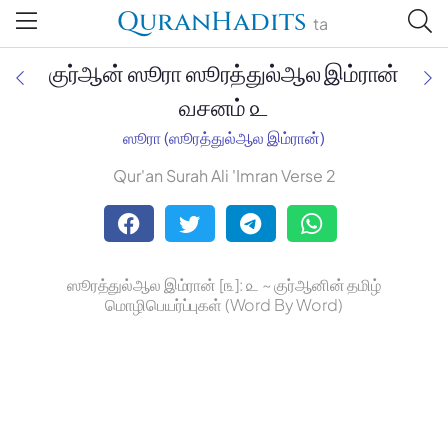
QuranHadits
ta
குர்ஆன் ஸூரா ஸூரத்துல்ஆல இம்ரான்
வசனம் ௨
ஸூரா (ஸூரத்துல்ஆல இம்ரான்)
Jan Trust Foundation
Qur'an Surah Ali 'Imran Verse 2
Mufti Omar Sheriff Qasimi,
Darul Huda
ஸூரத்துல்ஆல இம்ரான் [௩]: ௨ ~ குர்ஆனின் தமிழ்
மொழிபெயர்ப்புகள் (Word By Word)