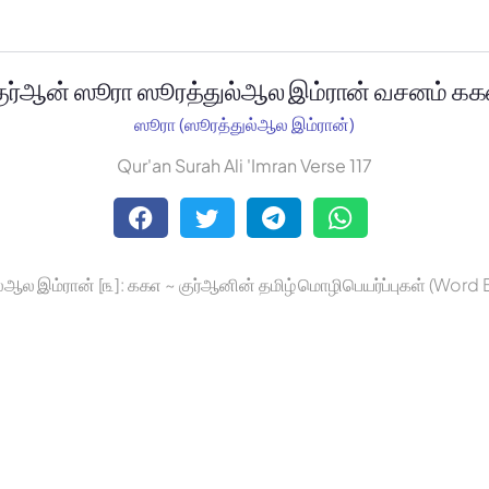
குர்ஆன் ஸூரா ஸூரத்துல்ஆல இம்ரான் வசனம் ௧௧
ஸூரா (ஸூரத்துல்ஆல இம்ரான்)
Qur'an Surah Ali 'Imran Verse 117
்ஆல இம்ரான் [௩]: ௧௧௭ ~ குர்ஆனின் தமிழ் மொழிபெயர்ப்புகள் (Word