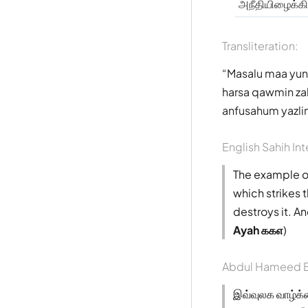
அநீதியிழைக்கி
Transliteration:
Masalu maa yunf
harsa qawmin za
anfusahum yazl
English Sahih Int
The example of 
which strikes 
destroys it. A
Ayah ௧௧௭
)
Abdul Hameed B
இவ்வுலக வாழ்க்