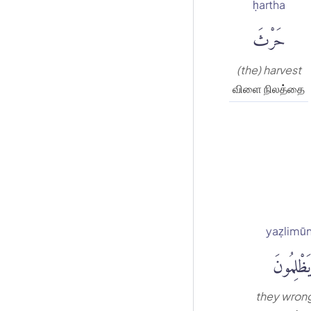
ḥartha
حَرْثَ
(the) harvest
விளை நிலத்தை
yaẓlimū
يَظْلِمُونَ
they wron