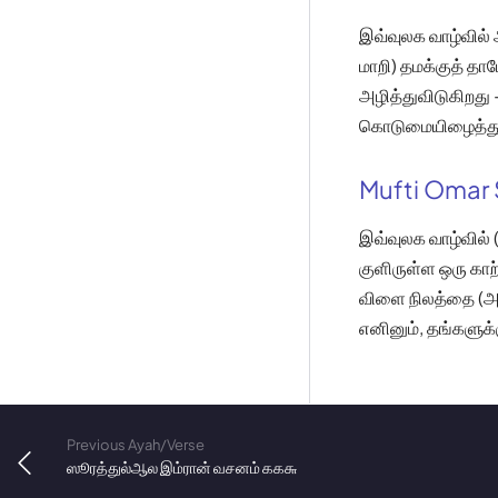
இவ்வுலக வாழ்வில் அ
மாறி) தமக்குத் த
அழித்துவிடுகிறது
கொடுமையிழைத்துக
Mufti Omar 
இவ்வுலக வாழ்வில்
குளிருள்ள ஒரு காற
விளை நிலத்தை (அக
எனினும், தங்களுக
Previous Ayah/Verse
ஸூரத்துல்ஆல இம்ரான் வசனம் ௧௧௬