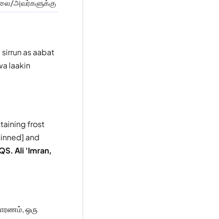
்லை/அவர்களுக்கு
sirrun as aabat
a laakin
taining frost
sinned] and
QS. Ali 'Imran,
தாரணம், ஒரு