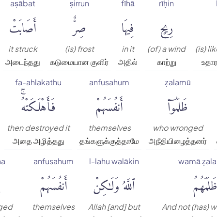
aṣābat
ṣirrun
fīhā
rīḥin
رِيحٍ
فِيهَا
صِرٌّ
أَصَابَتْ
it struck
(is) frost
in it
(of) a wind
(is) l
அடைந்தது
கடுமையான குளிர்
அதில்
காற்று
உதா
fa-ahlakathu
anfusahum
ẓalamū
ظَلَمُوٓا۟
أَنفُسَهُمْ
فَأَهْلَكَتْهُۚ
then destroyed it
themselves
who wronged
அதை அழித்தது
தங்களுக்குத்தாமே
அநீதியிழைத்தனர்
na
anfusahum
l-lahu walākin
wamā ẓal
َلَمَهُمُ
ٱللَّهُ وَلَٰكِنْ
أَنفُسَهُمْ
ged
themselves
Allah [and] but
And not (has)