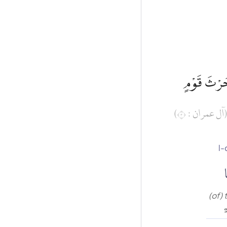
 حَرْثَ قَوْمٍ
(آل عمران : ٣
l-
ا
(of)