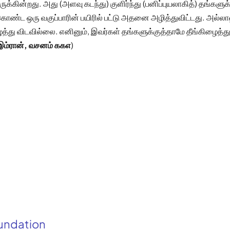
ுக்கின்றது. அது (அளவு கடந்து) குளிர்ந்து (பனிப்புயலாகித்) தங்களு
 கொண்ட ஒரு வகுப்பாரின் பயிரில் பட்டு அதனை அழித்துவிட்டது. அல்ல
ழைத்து விடவில்லை. எனினும், இவர்கள் தங்களுக்குத்தாமே தீங்கிழைத்
இம்ரான், வசனம் ௧௧௭
)
oundation