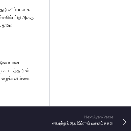
்து (பனிப்புயலாக
ச்சலில்பட்டு அதை
் தாமே
் கடுமையான
 கூட்டத்தாரின்
யிழைக்கவில்லை.
Next Ayah/Verse
ஸூரத்துல்ஆல இம்ரான் வசனம் ௧௧௮