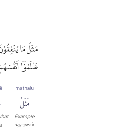
مَثَلُ مَا يُنْفِقُوْن
ظَلَمُوْٓا اَنْفُسَهُمْ
ā
mathalu
مَثَلُ
م
what
Example
ு
உதாரணம்