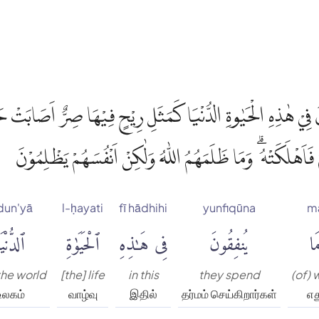
َ فِيْ هٰذِهِ الْحَيٰوةِ الدُّنْيَا كَمَثَلِ رِيْحٍ فِيْهَا صِرٌّ اَصَابَتْ
 فَاَهْلَكَتْهُ ۗ وَمَا ظَلَمَهُمُ اللّٰهُ وَلٰكِنْ اَنْفُسَهُمْ يَظْلِمُوْنَ
)
dun'yā
l-ḥayati
fī hādhihi
yunfiqūna
m
َا
يُنفِقُونَ
فِى هَٰذِهِ
ٱلْحَيَوٰةِ
ٱلدُّنْيَ
 the world
[the] life
in this
they spend
(of) 
உலகம்
வாழ்வு
இதில்
தர்மம் செய்கிறார்கள்
எத