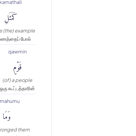
kamathali
كَمَثَلِ
ike (the) example
ரணத்தைப் போல்
qawmin
قَوْمٍ
(of) a people
ஒரு கூட்டத்தாரின்
amahumu
وَمَا ظ
 wronged them