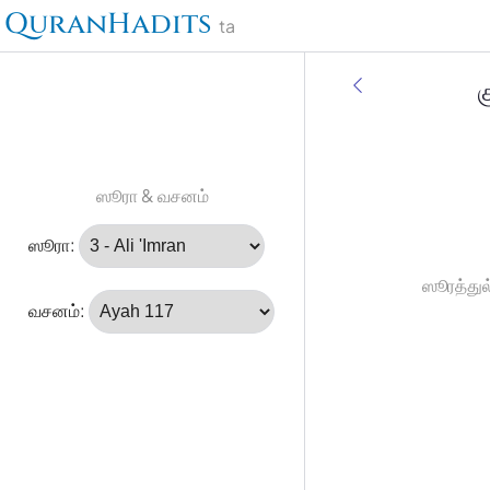
QuranHadits
ta
ஸூரா & வசனம்
ஸூரா:
ஸூரத்துல
வசனம்: