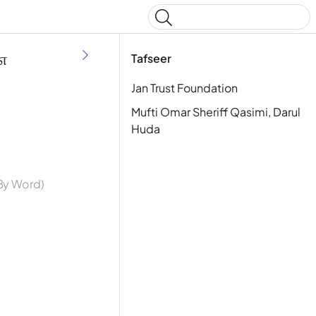
Type to start searching
௭
Tafseer
Jan Trust Foundation
Mufti Omar Sheriff Qasimi, Darul
Huda
 By Word)