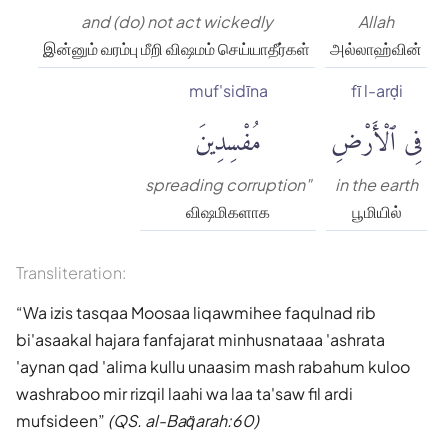
and (do) not act wickedly
Allah
இன்னும் வரம்பு மீறி விஷமம் செய்யாதீர்கள்
அல்லாஹ்வின்
muf'sidīna
fī l-arḍi
فِى ٱلْأَرْضِ
مُفْسِدِينَ
spreading corruption"
in the earth
விஷமிகளாக
பூமியில்
Transliteration:
Wa izis tasqaa Moosaa liqawmihee faqulnad rib
bi'asaakal hajara fanfajarat minhusnataaa 'ashrata
'aynan qad 'alima kullu unaasim mash rabahum kuloo
washraboo mir rizqil laahi wa laa ta'saw fil ardi
mufsideen
(QS. al-Baq̈arah:60)