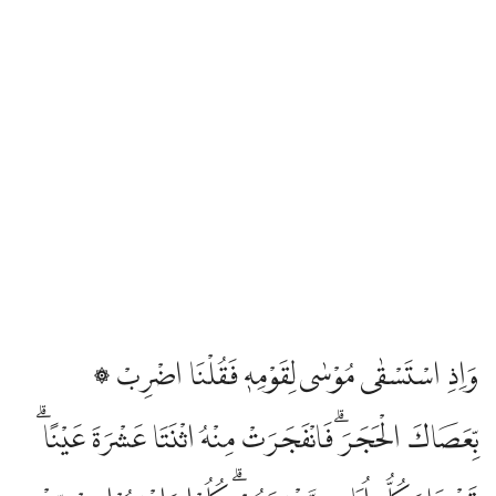
۞ وَاِذِ اسْتَسْقٰى مُوْسٰى لِقَوْمِهٖ فَقُلْنَا اضْرِبْ
بِّعَصَاكَ الْحَجَرَۗ فَانْفَجَرَتْ مِنْهُ اثْنَتَا عَشْرَةَ عَيْنًا ۗ