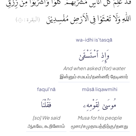
قَدْ عَلِمَ كُلُّ اُنَاسٍ مَّشْرَبَهُمْ ۗ كُلُوْا وَاشْرَبُوْا مِنْ رِّزْقِ
اللّٰهِ وَلَا تَعْثَوْا فِى الْاَرْضِ مُفْسِدِيْنَ
(البقرة : ٢)
wa-idhi is'tasqā
وَإِذِ ٱسْتَسْقَىٰ
And when asked (for) water
இன்னும் சமயம்/தண்ணீர் தேடினார்
faqul'nā
mūsā liqawmihi
مُوسَىٰ لِقَوْمِهِۦ
فَقُلْنَا
[so] We said
Musa for his people
ஆகவே, கூறினோம்
மூசா/சமுதாயத்திற்கு/தனது