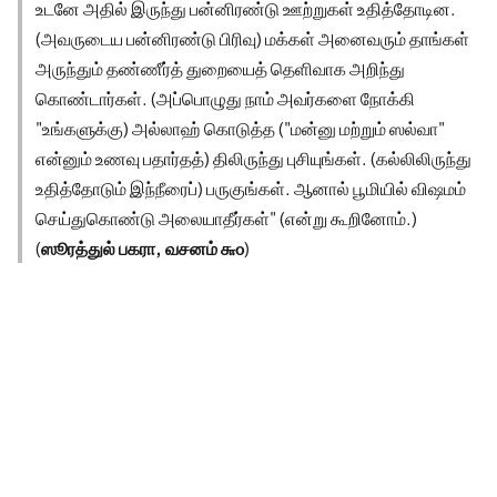
உடனே அதில் இருந்து பன்னிரண்டு ஊற்றுகள் உதித்தோடின.
(அவருடைய பன்னிரண்டு பிரிவு) மக்கள் அனைவரும் தாங்கள்
அருந்தும் தண்ணீர்த் துறையைத் தெளிவாக அறிந்து
கொண்டார்கள். (அப்பொழுது நாம் அவர்களை நோக்கி
"உங்களுக்கு) அல்லாஹ் கொடுத்த ("மன்னு மற்றும் ஸல்வா"
என்னும் உணவு பதார்தத்) திலிருந்து புசியுங்கள். (கல்லிலிருந்து
உதித்தோடும் இந்நீரைப்) பருகுங்கள். ஆனால் பூமியில் விஷமம்
செய்துகொண்டு அலையாதீர்கள்" (என்று கூறினோம்.)
(
ஸூரத்துல் பகரா, வசனம் ௬௦
)