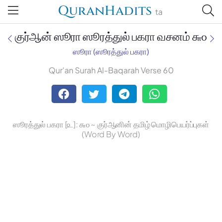
QuranHadits
ta
குர்ஆன் ஸூரா ஸூரத்துல் பகரா வசனம் ௬௦
ஸூரா (ஸூரத்துல் பகரா)
Qur'an Surah Al-Baqarah Verse 60
Jan Trust Foundation
Mufti Omar Sheriff Qasimi,
Darul Huda
ஸூரத்துல் பகரா [௨]: ௬௦ ~ குர்ஆனின் தமிழ் மொழிபெயர்ப்புகள்
(Word By Word)