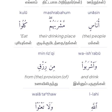
எல்லாம்
திட்டமாக அறிந்தார்(கள்)
ஊற்று(கள்)
kulū
mashrabahum
unāsin
أُنَاسٍ
مَّشْرَبَهُمْۖ
كُلُوا۟
"Eat
their drinking place
(the) people
புசியுங்கள்
குடிக்குமிடத்தை/தங்கள்
மக்கள்
min riz'qi
wa-ish'rabū
وَٱشْرَبُوا۟
مِن رِّزْقِ
from (the) provision (of)
and drink
உணவிலிருந்து
இன்னும் பருகுங்கள்
walā taʿthaw
l-lahi
ٱللَّهِ
وَلَا تَعْثَوْا۟