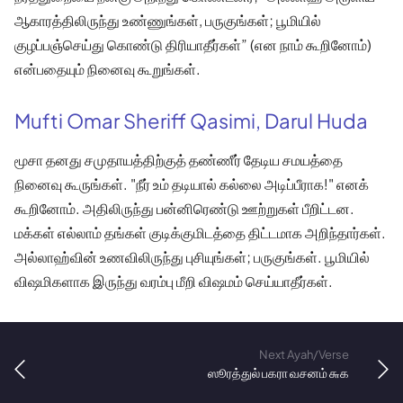
ஆகாரத்திலிருந்து உண்ணுங்கள், பருகுங்கள்; பூமியில்
குழப்பஞ்செய்து கொண்டு திரியாதீர்கள்” (என நாம் கூறினோம்)
என்பதையும் நினைவு கூறுங்கள்.
Mufti Omar Sheriff Qasimi, Darul Huda
மூசா தனது சமுதாயத்திற்குத் தண்ணீர் தேடிய சமயத்தை
நினைவு கூருங்கள். "நீர் உம் தடியால் கல்லை அடிப்பீராக!" எனக்
கூறினோம். அதிலிருந்து பன்னிரெண்டு ஊற்றுகள் பீறிட்டன.
மக்கள் எல்லாம் தங்கள் குடிக்குமிடத்தை திட்டமாக அறிந்தார்கள்.
அல்லாஹ்வின் உணவிலிருந்து புசியுங்கள்; பருகுங்கள். பூமியில்
விஷமிகளாக இருந்து வரம்பு மீறி விஷமம் செய்யாதீர்கள்.
Next Ayah/Verse
ஸூரத்துல் பகரா வசனம் ௬௧