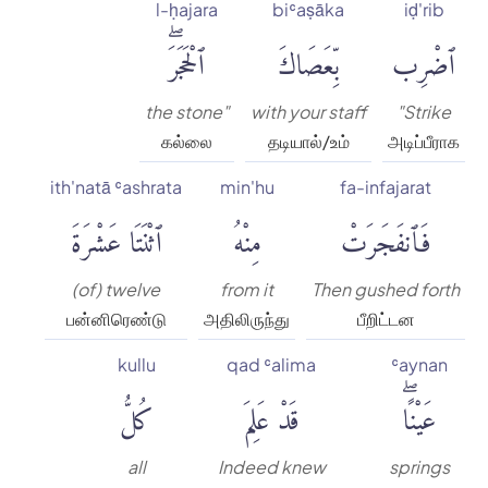
l-ḥajara
biʿaṣāka
iḍ'rib
ٱضْرِب
بِّعَصَاكَ
ٱلْحَجَرَۖ
the stone"
with your staff
"Strike
கல்லை
தடியால்/உம்
அடிப்பீராக
ith'natā ʿashrata
min'hu
fa-infajarat
فَٱنفَجَرَتْ
مِنْهُ
ٱثْنَتَا عَشْرَةَ
(of) twelve
from it
Then gushed forth
பன்னிரெண்டு
அதிலிருந்து
பீறிட்டன
kullu
qad ʿalima
ʿaynan
عَيْنًاۖ
قَدْ عَلِمَ
كُلُّ
all
Indeed knew
springs