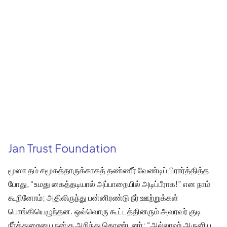
Jan Trust Foundation
மூஸா தம் சமூகத்தாருக்காகத் தண்ணீர் வேண்டிப் பிரார்த்தித்த
போது, “உமது கைத்தடியால் அப்பாறையில் அடிப்பீராக!” என நாம்
கூறினோம்; அதிலிருந்து பன்னிரண்டு நீர் ஊற்றுக்கள்
பொங்கியெழுந்தன. ஒவ்வொரு கூட்டத்தினரும் அவரவர் குடி
நீர்த்துறையை நன்கு அறிந்து கொண்டனர்; “அல்லாஹ் அருளிய