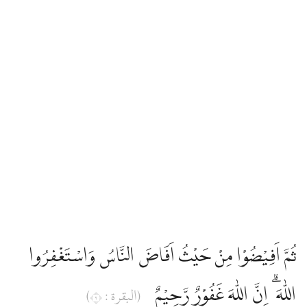
ثُمَّ اَفِيْضُوْا مِنْ حَيْثُ اَفَاضَ النَّاسُ وَاسْتَغْفِرُوا
اللّٰهَ ۗ اِنَّ اللّٰهَ غَفُوْرٌ رَّحِيْمٌ
(البقرة : ٢)