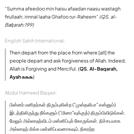
Summa afeedoo min haisu afaadan naasu wastagh
firullaah; innnal laaha Ghafoo rur-Raheem
(QS. al-
Baq̈arah:199)
English Sahih International:
Then depart from the place from where [all] the
people depart and ask forgiveness of Allah. Indeed,
Allah is Forgiving and Merciful. (
QS. Al-Baqarah,
Ayah ௧௯௯
)
Abdul Hameed Baqavi:
பின்னர் மனிதர்கள் திரும்புகின்ற ("முஸ்தலிபா" என்னும்)
இடத்திலிருந்து நீங்களும் ("மினா"வுக்குத்) திரும்பிவிடுங்கள்.
மேலும் அல்லாஹ்விடம் மன்னிப்புக் கோருங்கள். நிச்சயமாக
அல்லாஹ் மிக்க மன்னிப்பவனாகவும், நிகரற்ற