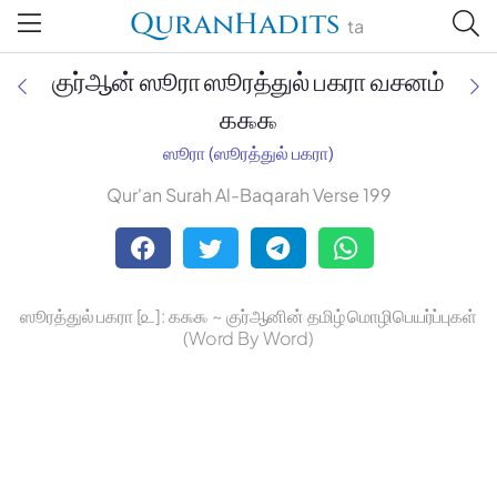
QuranHadits
ta
குர்ஆன் ஸூரா ஸூரத்துல் பகரா வசனம்
௧௯௯
ஸூரா (ஸூரத்துல் பகரா)
Jan Trust Foundation
Qur'an Surah Al-Baqarah Verse 199
Mufti Omar Sheriff Qasimi,
Darul Huda
ஸூரத்துல் பகரா [௨]: ௧௯௯ ~ குர்ஆனின் தமிழ் மொழிபெயர்ப்புகள்
(Word By Word)