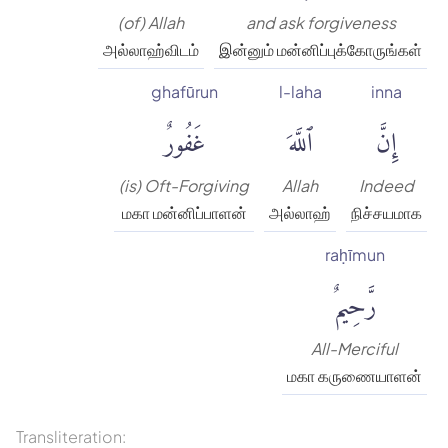
(of) Allah
and ask forgiveness
அல்லாஹ்விடம்
இன்னும் மன்னிப்புக்கோருங்கள்
ghafūrun
l-laha
inna
إِنَّ
ٱللَّهَ
غَفُورٌ
(is) Oft-Forgiving
Allah
Indeed
மகா மன்னிப்பாளன்
அல்லாஹ்
நிச்சயமாக
raḥīmun
رَّحِيمٌ
All-Merciful
மகா கருணையாளன்
Transliteration: