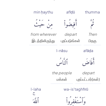
min ḥaythu
afīḍū
thumma
ثُمَّ
أَفِيضُوا۟
مِنْ حَيْثُ
from wherever
depart
Then
இடத்திலிருந்து
புறப்படுங்கள்
பிறகு
l-nāsu
afāḍa
أَفَاضَ
ٱلنَّاسُ
the people
depart
மக்கள்
புறப்பட்டார்(கள்)
l-laha
wa-is'taghfirū
وَٱسْتَغْفِرُوا۟
ٱللَّهَۚ