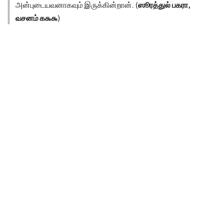
அன்புடையவனாகவும் இருக்கின்றான். (
ஸூரத்துல் பகரா,
வசனம் ௧௯௯
)