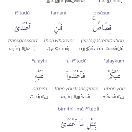
இன்னும் புனிதங்கள்
புனித(மான)
iʿ'tadā
famani
qiṣāṣun
قِصَاصٌۚ
فَمَنِ
ٱعْتَدَىٰ
transgressed
Then whoever
(is) legal retribution
வரம்பு மீறினார்
ஆகவே யார்
பழிதீர்க்கப்பட வேண்டும்
ʿalayhi
fa-iʿ'tadū
ʿalaykum
عَلَيْكُمْ
فَٱعْتَدُوا۟
عَلَيْهِ
on him
then you transgress
upon you
அவர் மீது
வரம்பு மீறுங்கள்
உங்கள் மீது
bimith'li mā iʿ'tadā
بِمِثْلِ مَا ٱعْتَدَىٰ