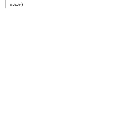
௧௯௪
)