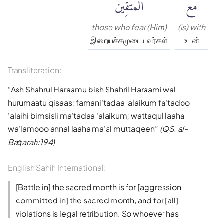
مَعَ
ٱلْمُتَّقِينَ
those who fear (Him)
(is) with
இறையச்சமுடையவர்கள்
உடன்
Transliteration:
Ash Shahrul Haraamu bish Shahril Haraami wal
hurumaatu qisaas; famani'tadaa 'alaikum fa'tadoo
'alaihi bimsisli ma'tadaa 'alaikum; wattaqul laaha
wa'lamooo annal laaha ma'al muttaqeen
(QS. al-
Baq̈arah:194)
English Sahih International:
[Battle in] the sacred month is for [aggression
committed in] the sacred month, and for [all]
violations is legal retribution. So whoever has