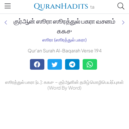
QuranHadits
ta
குர்ஆன் ஸூரா ஸூரத்துல் பகரா வசனம்
௧௯௪
ஸூரா (ஸூரத்துல் பகரா)
Jan Trust Foundation
Qur'an Surah Al-Baqarah Verse 194
Mufti Omar Sheriff Qasimi,
Darul Huda
ஸூரத்துல் பகரா [௨]: ௧௯௪ ~ குர்ஆனின் தமிழ் மொழிபெயர்ப்புகள்
(Word By Word)