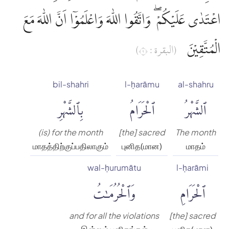
اعْتَدٰى عَلَيْكُمْ ۖ وَاتَّقُوا اللّٰهَ وَاعْلَمُوْٓا اَنَّ اللّٰهَ مَعَ
الْمُتَّقِيْنَ
(البقرة : ٢)
bil-shahri
l-ḥarāmu
al-shahru
ٱلشَّهْرُ
ٱلْحَرَامُ
بِٱلشَّهْرِ
(is) for the month
[the] sacred
The month
மாதத்திற்குப்பதிலாகும்
புனித(மான)
மாதம்
wal-ḥurumātu
l-ḥarāmi
ٱلْحَرَامِ
وَٱلْحُرُمَٰتُ
and for all the violations
[the] sacred