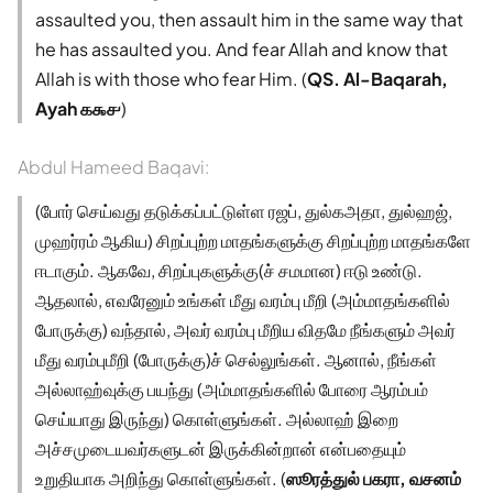
assaulted you, then assault him in the same way that
he has assaulted you. And fear Allah and know that
Allah is with those who fear Him. (
QS. Al-Baqarah,
Ayah ௧௯௪
)
Abdul Hameed Baqavi:
(போர் செய்வது தடுக்கப்பட்டுள்ள ரஜப், துல்கஅதா, துல்ஹஜ்,
முஹர்ரம் ஆகிய) சிறப்புற்ற மாதங்களுக்கு சிறப்புற்ற மாதங்களே
ஈடாகும். ஆகவே, சிறப்புகளுக்கு(ச் சமமான) ஈடு உண்டு.
ஆதலால், எவரேனும் உங்கள் மீது வரம்பு மீறி (அம்மாதங்களில்
போருக்கு) வந்தால், அவர் வரம்பு மீறிய விதமே நீங்களும் அவர்
மீது வரம்புமீறி (போருக்கு)ச் செல்லுங்கள். ஆனால், நீங்கள்
அல்லாஹ்வுக்கு பயந்து (அம்மாதங்களில் போரை ஆரம்பம்
செய்யாது இருந்து) கொள்ளுங்கள். அல்லாஹ் இறை
அச்சமுடையவர்களுடன் இருக்கின்றான் என்பதையும்
உறுதியாக அறிந்து கொள்ளுங்கள். (
ஸூரத்துல் பகரா, வசனம்