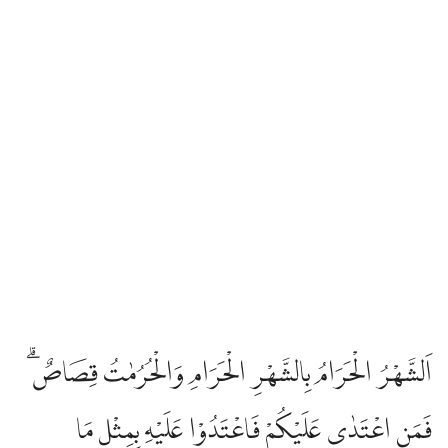
اَلشَّهْرُ الْحَرَامُ بِالشَّهْرِ الْحَرَامِ وَالْحُرُمٰتُ قِصَاصٌۗ
فَمَنِ اعْتَدٰى عَلَيْكُمْ فَاعْتَدُوْا عَلَيْهِ بِمِثْلِ مَا