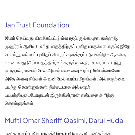
Jan Trust Foundation
(போர் செய்வது விலக்கப்பட்டுள்ள ரஜப், துல்கஃதா, துல்ஹஜ்,
முஹர்ரம் ஆகிய) புனித மாதத்திற்குப் புனித மாதமே ஈடாகும்; இதே
போன்று, எல்லாப் புனிதப் பொருட்களுக்கும் ஈடு உண்டு - ஆகவே,
எவனாவது (அம்மாதத்தில்) உங்களுக்கு எதிராக வரம்பு கடந்து
நடந்தால், உங்கள் மேல் அவன் எவ்வளவு வரம்பு மீறியுள்ளானோ
அதே அளவு நீங்கள் அவன் மேல் வரம்பு மீறுங்கள்; அல்லாஹ்வை
பயந்து கொள்ளுங்கள்; நிச்சயமாக அல்லாஹ்
பயபக்தியுடையோருடன் இருக்கின்றான் என்பதை அறிந்து
கொள்ளுங்கள்.
Mufti Omar Sheriff Qasimi, Darul Huda
புனித மாதம் புனித மாதத்திற்கு (பதிலாகும்). புனிதங்கள்