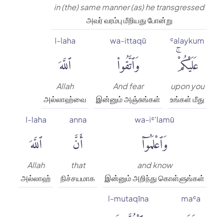
in (the) same manner (as) he transgressed
அவர் வரம்பு மீறியது போன்று
l-laha
wa-ittaqū
ʿalaykum
عَلَيْكُمْۚ
وَٱتَّقُوا۟
ٱللَّهَ
Allah
And fear
upon you
அல்லாஹ்வை
இன்னும் அஞ்சுங்கள்
உங்கள் மீது
l-laha
anna
wa-iʿ'lamū
وَٱعْلَمُوٓا۟
أَنَّ
ٱللَّهَ
Allah
that
and know
அல்லாஹ்
நிச்சயமாக
இன்னும் அறிந்து கொள்ளுங்கள்
l-mutaqīna
maʿa