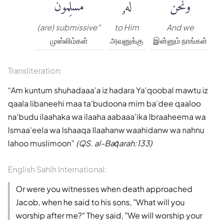
وَنَحْنُ
لَهُۥ
مُسْلِمُونَ
(are) submissive"
to Him
And we
முஸ்லிம்கள்
அவனுக்கு
இன்னும் நாங்கள்
Transliteration:
Am kuntum shuhadaaa'a iz hadara Ya'qoobal mawtu iz
qaala libaneehi maa ta'budoona mim ba'dee qaaloo
na'budu ilaahaka wa ilaaha aabaaa'ika Ibraaheema wa
Ismaa'eela wa Ishaaqa Ilaahanw waahidanw wa nahnu
lahoo muslimoon
(QS. al-Baq̈arah:133)
English Sahih International:
Or were you witnesses when death approached
Jacob, when he said to his sons, "What will you
worship after me?" They said, "We will worship your