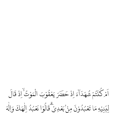
اَمْ كُنْتُمْ شُهَدَاۤءَ اِذْ حَضَرَ يَعْقُوْبَ الْمَوْتُۙ اِذْ قَالَ
لِبَنِيْهِ مَا تَعْبُدُوْنَ مِنْۢ بَعْدِيْۗ قَالُوْا نَعْبُدُ اِلٰهَكَ وَاِلٰهَ