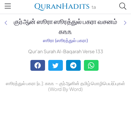
QuranHadits
ta
குர்ஆன் ஸூரா ஸூரத்துல் பகரா வசனம்
௧௩௩
ஸூரா (ஸூரத்துல் பகரா)
Jan Trust Foundation
Qur'an Surah Al-Baqarah Verse 133
Mufti Omar Sheriff Qasimi,
Darul Huda
ஸூரத்துல் பகரா [௨]: ௧௩௩ ~ குர்ஆனின் தமிழ் மொழிபெயர்ப்புகள்
(Word By Word)