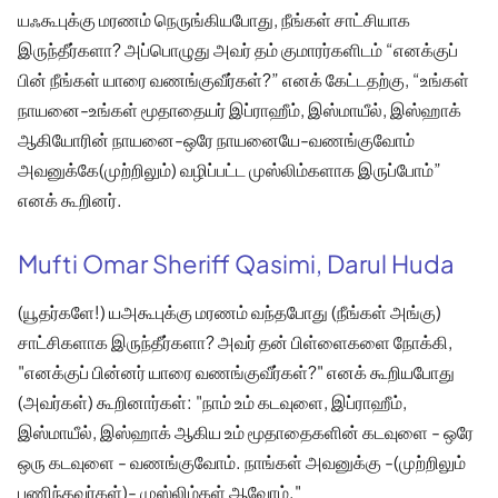
யஃகூபுக்கு மரணம் நெருங்கியபோது, நீங்கள் சாட்சியாக
இருந்தீர்களா? அப்பொழுது அவர் தம் குமாரர்களிடம் “எனக்குப்
பின் நீங்கள் யாரை வணங்குவீர்கள்?” எனக் கேட்டதற்கு, “உங்கள்
நாயனை-உங்கள் மூதாதையர் இப்ராஹீம், இஸ்மாயீல், இஸ்ஹாக்
ஆகியோரின் நாயனை-ஒரே நாயனையே-வணங்குவோம்
அவனுக்கே(முற்றிலும்) வழிப்பட்ட முஸ்லிம்களாக இருப்போம்”
எனக் கூறினர்.
Mufti Omar Sheriff Qasimi, Darul Huda
(யூதர்களே!) யஅகூபுக்கு மரணம் வந்தபோது (நீங்கள் அங்கு)
சாட்சிகளாக இருந்தீர்களா? அவர் தன் பிள்ளைகளை நோக்கி,
"எனக்குப் பின்னர் யாரை வணங்குவீர்கள்?" எனக் கூறியபோது
(அவர்கள்) கூறினார்கள்: "நாம் உம் கடவுளை, இப்ராஹீம்,
இஸ்மாயீல், இஸ்ஹாக் ஆகிய உம் மூதாதைகளின் கடவுளை - ஒரே
ஒரு கடவுளை - வணங்குவோம். நாங்கள் அவனுக்கு -(முற்றிலும்
பணிந்தவர்கள்)- முஸ்லிம்கள் ஆவோம்."