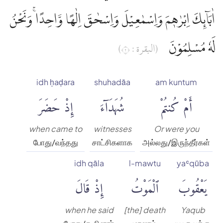
اٰبَاۤىِٕكَ اِبْرٰهٖمَ وَاِسْمٰعِيْلَ وَاِسْحٰقَ اِلٰهًا وَّاحِدًاۚ وَنَحْنُ
لَهٗ مُسْلِمُوْنَ
(البقرة : ٢)
idh ḥaḍara
shuhadāa
am kuntum
أَمْ كُنتُمْ
شُهَدَآءَ
إِذْ حَضَرَ
when came to
witnesses
Or were you
போது/வந்தது
சாட்சிகளாக
அல்லது/இருந்தீர்கள்
idh qāla
l-mawtu
yaʿqūba
يَعْقُوبَ
ٱلْمَوْتُ
إِذْ قَالَ
when he said
[the] death
Yaqub