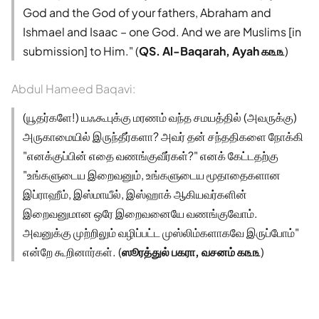
God and the God of your fathers, Abraham and
Ishmael and Isaac – one God. And we are Muslims [in
submission] to Him." (
QS. Al-Baqarah, Ayah ௧௩௩
)
Abdul Hameed Baqavi:
(யூதர்களே!) யஃகூபுக்கு மரணம் வந்த சமயத்தில் (அவருக்கு)
அருகாமையில் இருந்தீர்களா? அவர் தன் சந்ததிகளை நோக்கி
"எனக்குப்பின் எதை வணங்குவீர்கள்?" எனக் கேட்டதற்கு
"உங்களுடைய இறைவனும், உங்களுடைய மூதாதைகளான
இப்ராஹீம், இஸ்மாயீல், இஸ்ஹாக் ஆகியவர்களின்
இறைவனுமான ஒரே இறைவனையே வணங்குவோம்.
அவனுக்கு முற்றிலும் வழிப்பட்ட முஸ்லிம்களாகவே இருப்போம்"
என்றே கூறினார்கள். (
ஸூரத்துல் பகரா, வசனம் ௧௩௩
)