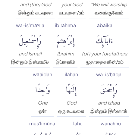
and (the) God
your God
"We will worship
இன்னும் கடவுளை
கடவுளை/உம்
வணங்குவோம்
wa-is'māʿīla
ib'rāhīma
ābāika
ءَابَآئِكَ
إِبْرَٰهِۦمَ
وَإِسْمَٰعِيلَ
and Ismail
Ibrahim
(of) your forefathers
இன்னும் இஸ்மாயீல்
இப்ராஹீம்
மூதாதைகளின்/உம்
wāḥidan
ilāhan
wa-is'ḥāqa
وَإِسْحَٰقَ
إِلَٰهًا
وَٰحِدًا
One
God
and Ishaq
ஒரே
ஒரு கடவுளை
இன்னும் இஸ்ஹாக்
mus'limūna
lahu
wanaḥnu