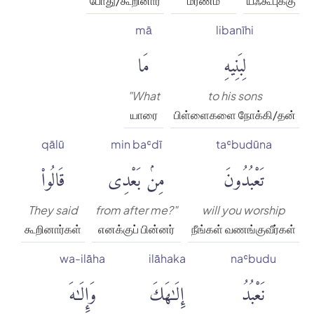
போது/கூறினார்
மரணம்
யஃகூபுக்கு
mā
libanīhi
لِبَنِيهِ
مَا
"What
to his sons
யாரை
பிள்ளைகளை நோக்கி/தன்
qālū
min baʿdī
taʿbudūna
تَعْبُدُونَ
مِنۢ بَعْدِى
قَالُوا۟
They said
from after me?"
will you worship
கூறினார்கள்
எனக்குப் பின்னர்
நீங்கள் வணங்குவீர்கள்
wa-ilāha
ilāhaka
naʿbudu
نَعْبُدُ
إِلَٰهَكَ
وَإِلَٰهَ