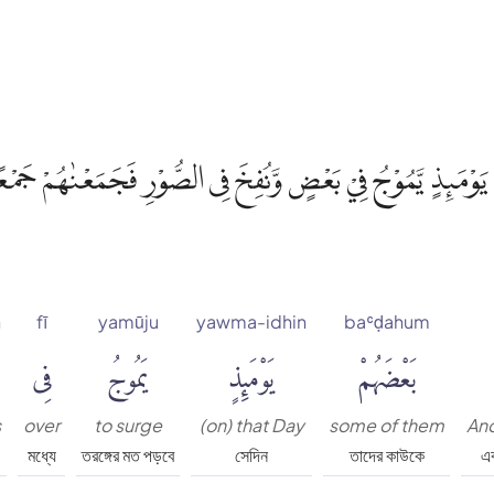
ْ يَوْمَىِٕذٍ يَّمُوْجُ فِيْ بَعْضٍ وَّنُفِخَ فِى الصُّوْرِ فَجَمَعْنٰهُمْ جَمْع
n
fī
yamūju
yawma-idhin
baʿḍahum
بَعْضَهُمْ
يَوْمَئِذٍ
يَمُوجُ
فِى
s
over
to surge
(on) that Day
some of them
And
মধ্যে
তরঙ্গের মত পড়বে
সেদিন
তাদের কাউকে
এব