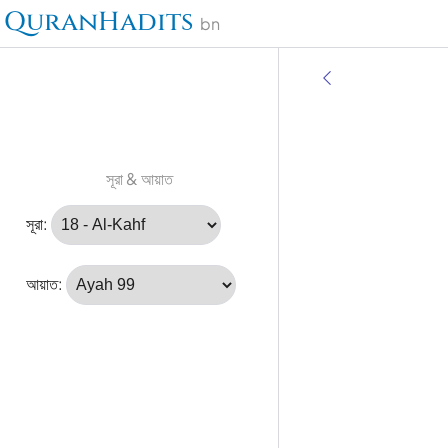
QuranHadits
bn
সূরা & আয়াত
সূরা:
আয়াত: