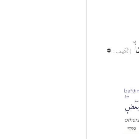
۞ ًا
(الكهف :
baʿḍi
بَعْضٍۖ
other
কারও