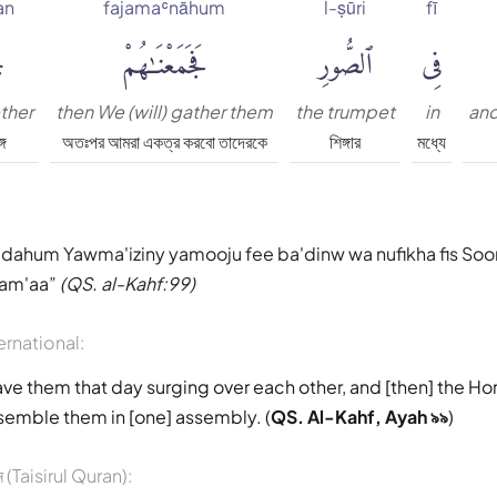
an
fajamaʿnāhum
l-ṣūri
fī
فِى
ٱلصُّورِ
فَجَمَعْنَٰهُمْ
ج
ether
then We (will) gather them
the trumpet
in
and
গে
অতঃপর আমরা একত্র করবো তাদেরকে
শিঙ্গার
মধ্যে
dahum Yawma'iziny yamooju fee ba'dinw wa nufikha fis Soor
jam'aa
(QS. al-Kahf:99)
ernational:
ave them that day surging over each other, and [then] the Hor
semble them in [one] assembly. (
QS. Al-Kahf, Ayah ৯৯
)
আন (Taisirul Quran):