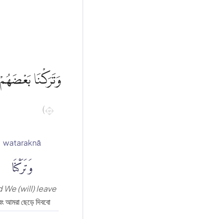
وَتَرَكْنَا بَعْضَهُم ۙ
١٨)
wataraknā
وَتَرَكْنَا
 We (will) leave
ং আমরা ছেড়ে দিববো