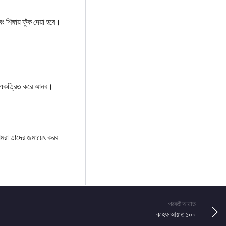
িঙ্গায় ফুঁক দেয়া হবে।
কে একত্রিত করে আনব।
আমরা তাদের জমায়েৎ করব
পরবর্তী আয়াত
কাহফ আয়াত ১০০