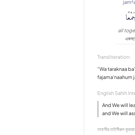
jamʿ
َمْعًا
all tog
একসঙ্
Transliteration:
Wa taraknaa ba'
fajama'naahum 
English Sahih Int
And We will le
and We will as
তাফসীর তাইসীরুল কুর