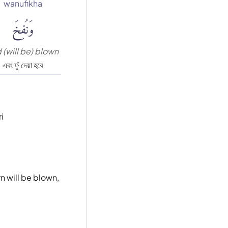
wanufikha
وَنُفِخَ
 (will be) blown
এবং ফুঁ দেয়া হবে
i
n will be blown,