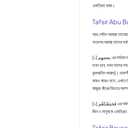
একত্রিত করব।
Tafsir Abu B
আর সেদিন আমারা তাদেরক
অতঃপর আমরা তাদের সবাই
[১] بعضهم এর সর্বনাম দ্বারা বাহ্যতঃ ইয়াজুজ-মাজুজকেই বোঝানো হয়েছে। তাদের একদল অপরদলের মধ্যে ঢুকে পড়বে- বাহ্যতঃ এই অবস্থা
তখন হবে, যখন তাদের পথ 
কুরআনিল কারাম]। তাফসীর
কারও কারও মতে, এখানে কি
মাজুজ বাঁধের ভিতরে পরস্
[২] فَجَمَعْنَاهُم এর সর্বনাম দ্বারা সাধারণ জিন ও মানবজাতিকে বোঝানো হয়েছে। উদ্দেশ্য এই যে, শিঙ্গায় ফুঁক দেয়ার মাধ্যমে হাশরের মাঠে সমগ্র
জিন ও মানুষকে একত্রিত 
Tafsir Baya