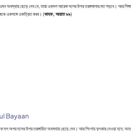
এমন অবস্থায় ছেড়ে দেব যে, তারা একদল আরেক দলের উপর তরঙ্গমালার মত পড়বে। আর শিঙ্গায়
ষকে একসঙ্গে একত্রিত করব। (
কাহফ, আয়াত ৯৯
)
nul Bayaan
ক দল অপর দলের উপর তরঙ্গায়িত অবস্থায় ছেড়ে দেব। আর শিংগায় ফুৎকার দেওয়া হবে; অ