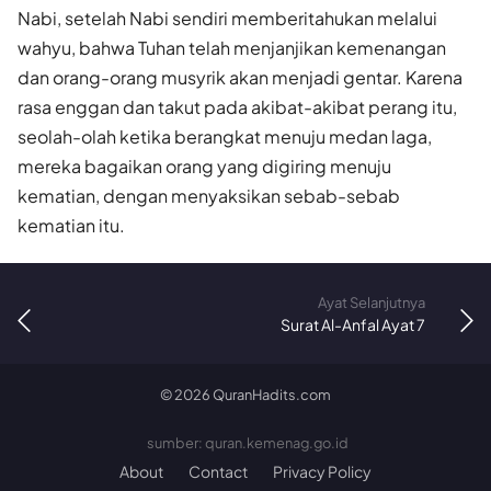
Nabi, setelah Nabi sendiri memberitahukan melalui
wahyu, bahwa Tuhan telah menjanjikan kemenangan
dan orang-orang musyrik akan menjadi gentar. Karena
rasa enggan dan takut pada akibat-akibat perang itu,
seolah-olah ketika berangkat menuju medan laga,
mereka bagaikan orang yang digiring menuju
kematian, dengan menyaksikan sebab-sebab
kematian itu.
Ayat Selanjutnya
Surat Al-Anfal Ayat 7
©
2026
QuranHadits.com
sumber: quran.kemenag.go.id
About
Contact
Privacy Policy