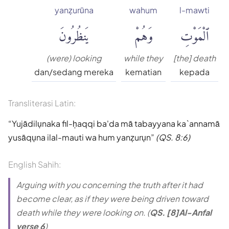
yanẓurūna
wahum
l-mawti
ٱلْمَوْتِ
وَهُمْ
يَنظُرُونَ
(were) looking
while they
[the] death
dan/sedang mereka
kematian
kepada
Transliterasi Latin:
Yujādilụnaka fil-ḥaqqi ba'da mā tabayyana ka`annamā
yusāqụna ilal-mauti wa hum yanẓurụn
(QS. 8:6)
English Sahih:
Arguing with you concerning the truth after it had
become clear, as if they were being driven toward
death while they were looking on. (
QS. [8]Al-Anfal
verse 6
)