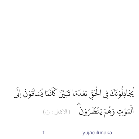
يُجَادِلُوْنَكَ فِى الْحَقِّ بَعْدَمَا تَبَيَّنَ كَاَنَّمَا يُسَاقُوْنَ اِلَى
الْمَوْتِ وَهُمْ يَنْظُرُوْنَ ۗ
( الانفال : ٦)
fī
yujādilūnaka