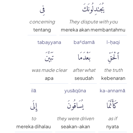
يُجَٰدِلُونَكَ
فِى
concerning
They dispute with you
tentang
mereka akan membantahmu
tabayyana
baʿdamā
l-ḥaqi
ٱلْحَقِّ
بَعْدَمَا
تَبَيَّنَ
was made clear
after what
the truth
apa
sesudah
kebenaran
ilā
yusāqūna
ka-annamā
كَأَنَّمَا
يُسَاقُونَ
إِلَى
to
they were driven
as if
mereka dihalau
seakan-akan
nyata