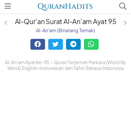
QuranHadits
Al-Qur'an Surat Al-An'am Ayat 95
Al-An'am (Binatang Ternak)
Al-An'am Ayat ke-95 ~ Quran Terjemah Perkata (Word By
Word) English-Indonesian dan Tafsir Bahasa Indonesia