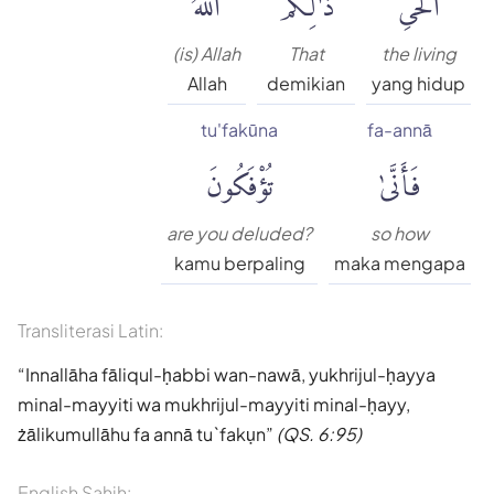
(is) Allah
That
the living
Allah
demikian
yang hidup
tu'fakūna
fa-annā
فَأَنَّىٰ
تُؤْفَكُونَ
are you deluded?
so how
kamu berpaling
maka mengapa
Transliterasi Latin:
Innallāha fāliqul-ḥabbi wan-nawā, yukhrijul-ḥayya
minal-mayyiti wa mukhrijul-mayyiti minal-ḥayy,
żālikumullāhu fa annā tu`fakụn
(QS. 6:95)
English Sahih: