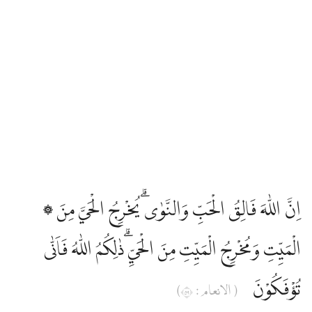
۞ اِنَّ اللّٰهَ فَالِقُ الْحَبِّ وَالنَّوٰىۗ يُخْرِجُ الْحَيَّ مِنَ
الْمَيِّتِ وَمُخْرِجُ الْمَيِّتِ مِنَ الْحَيِّ ۗذٰلِكُمُ اللّٰهُ فَاَنّٰى
تُؤْفَكُوْنَ
( الانعام : ٩٥)