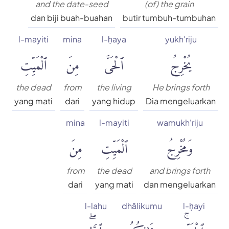
and the date-seed
(of) the grain
dan biji buah-buahan
butir tumbuh-tumbuhan
l-mayiti
mina
l-ḥaya
yukh'riju
يُخْرِجُ
ٱلْحَىَّ
مِنَ
ٱلْمَيِّتِ
the dead
from
the living
He brings forth
yang mati
dari
yang hidup
Dia mengeluarkan
mina
l-mayiti
wamukh'riju
وَمُخْرِجُ
ٱلْمَيِّتِ
مِنَ
from
the dead
and brings forth
dari
yang mati
dan mengeluarkan
l-lahu
dhālikumu
l-ḥayi
ٱلْحَىِّۚ
ذَٰلِكُمُ
ٱللَّهُۖ