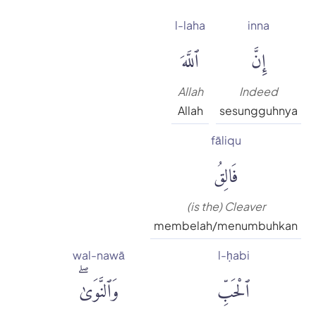
l-laha
inna
إِنَّ
ٱللَّهَ
Allah
Indeed
Allah
sesungguhnya
fāliqu
فَالِقُ
(is the) Cleaver
membelah/menumbuhkan
wal-nawā
l-ḥabi
ٱلْحَبِّ
وَٱلنَّوَىٰۖ