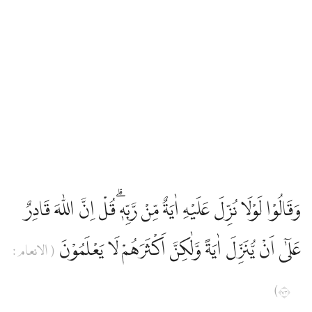
وَقَالُوْا لَوْلَا نُزِّلَ عَلَيْهِ اٰيَةٌ مِّنْ رَّبِّهٖۗ قُلْ اِنَّ اللّٰهَ قَادِرٌ
عَلٰٓى اَنْ يُّنَزِّلَ اٰيَةً وَّلٰكِنَّ اَكْثَرَهُمْ لَا يَعْلَمُوْنَ
( الانعام :
٣٧)