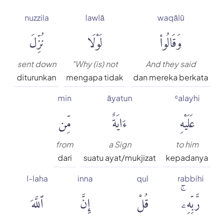
nuzzila
lawlā
waqālū
وَقَالُوا۟
لَوْلَا
نُزِّلَ
sent down
"Why (is) not
And they said
diturunkan
mengapa tidak
dan mereka berkata
min
āyatun
ʿalayhi
عَلَيْهِ
ءَايَةٌ
مِّن
from
a Sign
to him
dari
suatu ayat/mukjizat
kepadanya
l-laha
inna
qul
rabbihi
رَّبِّهِۦۚ
قُلْ
إِنَّ
ٱللَّهَ