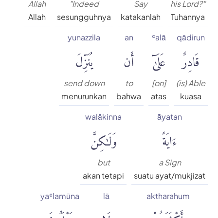
Allah
"Indeed
Say
his Lord?"
Allah
sesungguhnya
katakanlah
Tuhannya
yunazzila
an
ʿalā
qādirun
قَادِرٌ
عَلَىٰٓ
أَن
يُنَزِّلَ
send down
to
[on]
(is) Able
menurunkan
bahwa
atas
kuasa
walākinna
āyatan
ءَايَةً
وَلَٰكِنَّ
but
a Sign
akan tetapi
suatu ayat/mukjizat
yaʿlamūna
lā
aktharahum
أَكْثَرَهُمْ
لَا
يَعْلَمُونَ