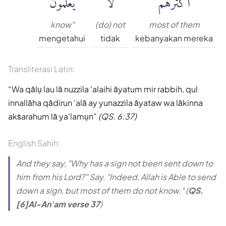
know"
(do) not
most of them
mengetahui
tidak
kebanyakan mereka
Transliterasi Latin:
Wa qālụ lau lā nuzzila 'alaihi āyatum mir rabbih, qul
innallāha qādirun 'alā ay yunazzila āyataw wa lākinna
akṡarahum lā ya'lamụn
(QS. 6:37)
English Sahih:
And they say, "Why has a sign not been sent down to
him from his Lord?" Say, "Indeed, Allah is Able to send
down a sign, but most of them do not know." (
QS.
[6]Al-An'am verse 37
)