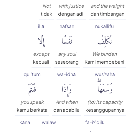
Not
with justice
and the weight
tidak
dengan adil
dan timbangan
illā
nafsan
nukallifu
نُكَلِّفُ
نَفْسًا
إِلَّا
except
any soul
We burden
kecuali
seseorang
Kami membebani
qul'tum
wa-idhā
wus'ʿahā
وُسْعَهَاۖ
وَإِذَا
قُلْتُمْ
you speak
And when
(to) its capacity
kamu berkata
dan apabila
kesanggupannya
kāna
walaw
fa-iʿ'dilū