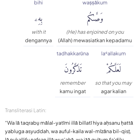
bihi
waṣṣākum
وَصَّىٰكُم
بِهِۦ
with it
(He) has enjoined on you
dengannya
(Allah) mewasiatkan kepadamu
tadhakkarūna
laʿallakum
لَعَلَّكُمْ
تَذَكَّرُونَ
remember
so that you may
kamu ingat
agar kalian
Transliterasi Latin:
Wa lā taqrabụ mālal-yatīmi illā billatī hiya aḥsanu ḥattā
yabluga asyuddah, wa auful-kaila wal-mīzāna bil-qisṭ,
lā nukallifu nafsan illā wus'ahā, wa iżā qultum fa'dilụ