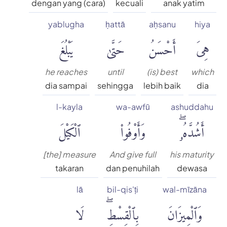
dengan yang (cara)
kecuali
anak yatim
yablugha
ḥattā
aḥsanu
hiya
هِىَ
أَحْسَنُ
حَتَّىٰ
يَبْلُغَ
he reaches
until
(is) best
which
dia sampai
sehingga
lebih baik
dia
l-kayla
wa-awfū
ashuddahu
أَشُدَّهُۥۖ
وَأَوْفُوا۟
ٱلْكَيْلَ
[the] measure
And give full
his maturity
takaran
dan penuhilah
dewasa
lā
bil-qis'ṭi
wal-mīzāna
وَٱلْمِيزَانَ
بِٱلْقِسْطِۖ
لَا