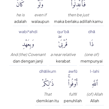
فَٱعْدِلُوا۟
وَلَوْ
كَانَ
he is
even if
then be just
adalah
walaupun
maka berlaku adillah kamu
wabiʿahdi
qur'bā
dhā
ذَا
قُرْبَىٰۖ
وَبِعَهْدِ
And (the) Covenant
a near relative
(one of)
dan dengan janji
kerabat
mempunyai
dhālikum
awfū
l-lahi
ٱللَّهِ
أَوْفُوا۟ۚ
ذَٰلِكُمْ
That
fulfil
(of) Allah
demikian itu
penuhilah
Allah