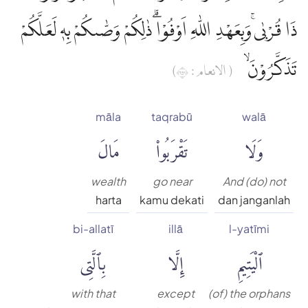
ذَا قُرْبٰىۚ وَبِعَهْدِ اللّٰهِ اَوْفُوْاۗ ذٰلِكُمْ وَصّٰىكُمْ بِهٖ لَعَلَّكُمْ
تَذَكَّرُوْنَۙ
( الانعام : ١٥٢)
māla
taqrabū
walā
وَلَا
تَقْرَبُوا۟
مَالَ
wealth
go near
And (do) not
harta
kamu dekati
dan janganlah
bi-allatī
illā
l-yatīmi
ٱلْيَتِيمِ
إِلَّا
بِٱلَّتِى
with that
except
(of) the orphans