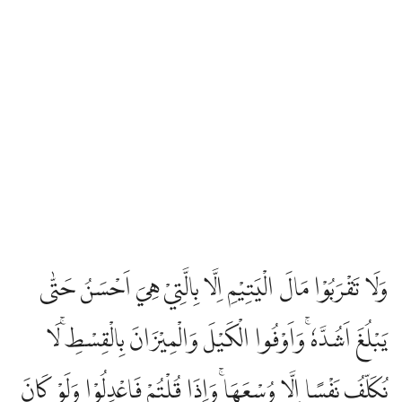
وَلَا تَقْرَبُوْا مَالَ الْيَتِيْمِ اِلَّا بِالَّتِيْ هِيَ اَحْسَنُ حَتّٰى
يَبْلُغَ اَشُدَّهٗ ۚوَاَوْفُوا الْكَيْلَ وَالْمِيْزَانَ بِالْقِسْطِۚ لَا
نُكَلِّفُ نَفْسًا اِلَّا وُسْعَهَاۚ وَاِذَا قُلْتُمْ فَاعْدِلُوْا وَلَوْ كَانَ