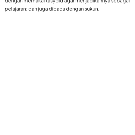
dengan memakai tasydid agar menjadikannya sebagai
pelajaran; dan juga dibaca dengan sukun.