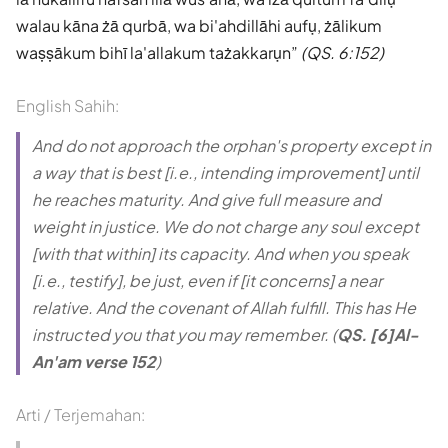
walau kāna żā qurbā, wa bi'ahdillāhi aufụ, żālikum
waṣṣākum bihī la'allakum tażakkarụn
(QS. 6:152)
English Sahih:
And do not approach the orphan's property except in
a way that is best [i.e., intending improvement] until
he reaches maturity. And give full measure and
weight in justice. We do not charge any soul except
[with that within] its capacity. And when you speak
[i.e., testify], be just, even if [it concerns] a near
relative. And the covenant of Allah fulfill. This has He
instructed you that you may remember. (
QS. [6]Al-
An'am verse 152
)
Arti / Terjemahan: