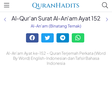
QuranHadits
Al-Qur'an Surat Al-An'am Ayat 152
Al-An'am (Binatang Ternak)
Al-An'am Ayat ke-152 ~ Quran Terjemah Perkata (Word
By Word) English-Indonesian dan Tafsir Bahasa
Indonesia