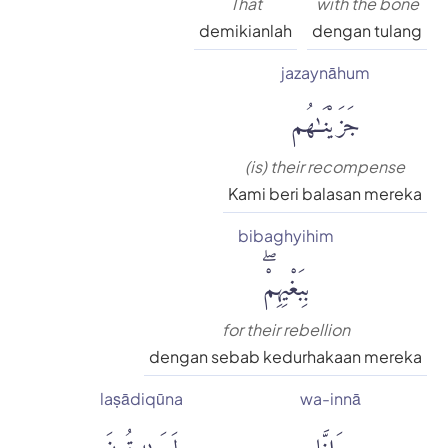
That
with the bone
demikianlah
dengan tulang
jazaynāhum
جَزَيْنَٰهُم
(is) their recompense
Kami beri balasan mereka
bibaghyihim
بِبَغْيِهِمْۖ
for their rebellion
dengan sebab kedurhakaan mereka
laṣādiqūna
wa-innā
وَإِنَّا
لَصَٰدِقُونَ