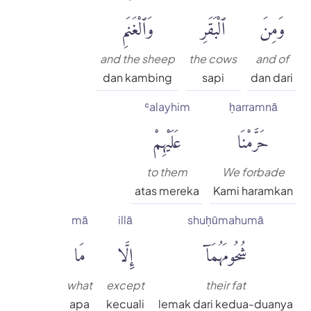
وَمِنَ
ٱلْبَقَرِ
وَٱلْغَنَمِ
and the sheep
the cows
and of
dan kambing
sapi
dan dari
ʿalayhim
ḥarramnā
حَرَّمْنَا
عَلَيْهِمْ
to them
We forbade
atas mereka
Kami haramkan
mā
illā
shuḥūmahumā
شُحُومَهُمَآ
إِلَّا
مَا
what
except
their fat
apa
kecuali
lemak dari kedua-duanya