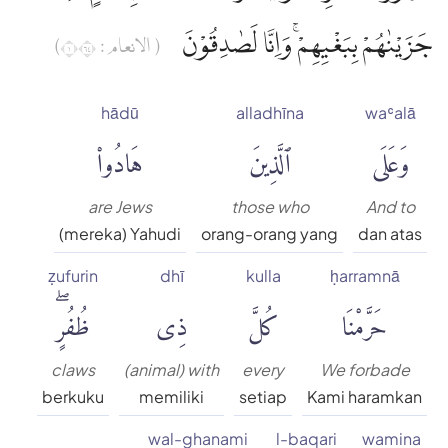
جَزَيْنٰهُمْ بِبَغْيِهِمْۚ وَاِنَّا لَصٰدِقُوْنَ
( الانعام : ١٤٦)
hādū
alladhīna
waʿalā
وَعَلَى
ٱلَّذِينَ
هَادُوا۟
are Jews
those who
And to
(mereka) Yahudi
orang-orang yang
dan atas
ẓufurin
dhī
kulla
ḥarramnā
حَرَّمْنَا
كُلَّ
ذِى
ظُفُرٍۖ
claws
(animal) with
every
We forbade
berkuku
memiliki
setiap
Kami haramkan
wal-ghanami
l-baqari
wamina