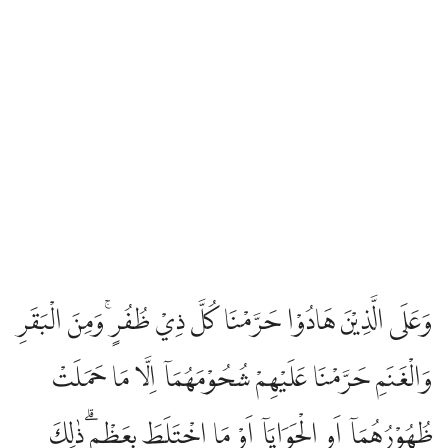
وَعَلَى الَّذِيْنَ هَادُوْا حَرَّمْنَا كُلَّ ذِيْ ظُفُرٍۚ وَمِنَ الْبَقَرِ
وَالْغَنَمِ حَرَّمْنَا عَلَيْهِمْ شُحُوْمَهُمَآ اِلَّا مَا حَمَلَتْ
ظُهُوْرُهُمَآ اَوِ الْحَوَايَآ اَوْ مَا اخْتَلَطَ بِعَظْمٍۗ ذٰلِكَ