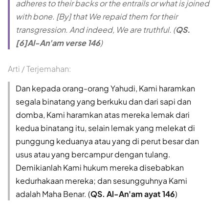
adheres to their backs or the entrails or what is joined
with bone. [By] that We repaid them for their
transgression. And indeed, We are truthful. (
QS.
[6]Al-An'am verse 146
)
Arti / Terjemahan:
Dan kepada orang-orang Yahudi, Kami haramkan
segala binatang yang berkuku dan dari sapi dan
domba, Kami haramkan atas mereka lemak dari
kedua binatang itu, selain lemak yang melekat di
punggung keduanya atau yang di perut besar dan
usus atau yang bercampur dengan tulang.
Demikianlah Kami hukum mereka disebabkan
kedurhakaan mereka; dan sesungguhnya Kami
adalah Maha Benar. (
QS. Al-An'am ayat 146
)