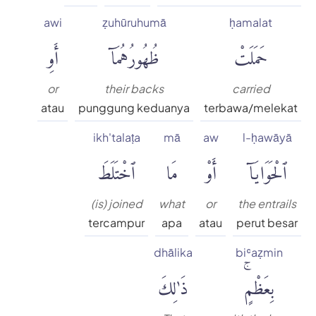
awi
ẓuhūruhumā
ḥamalat
حَمَلَتْ
ظُهُورُهُمَآ
أَوِ
or
their backs
carried
atau
punggung keduanya
terbawa/melekat
ikh'talaṭa
mā
aw
l-ḥawāyā
ٱلْحَوَايَآ
أَوْ
مَا
ٱخْتَلَطَ
(is) joined
what
or
the entrails
tercampur
apa
atau
perut besar
dhālika
biʿaẓmin
بِعَظْمٍۚ
ذَٰلِكَ