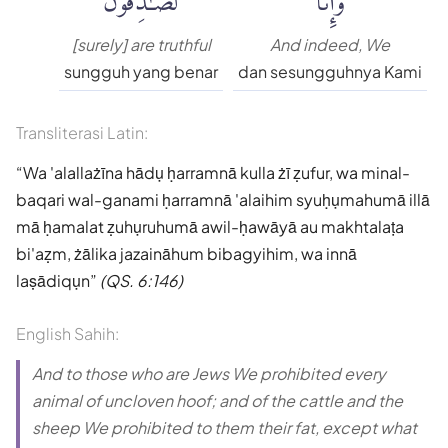
[surely] are truthful
And indeed, We
sungguh yang benar
dan sesungguhnya Kami
Transliterasi Latin:
Wa 'alallażīna hādụ ḥarramnā kulla żī ẓufur, wa minal-
baqari wal-ganami ḥarramnā 'alaihim syuḥụmahumā illā
mā ḥamalat ẓuhụruhumā awil-ḥawāyā au makhtalaṭa
bi'aẓm, żālika jazaināhum bibagyihim, wa innā
laṣādiqụn
(QS. 6:146)
English Sahih:
And to those who are Jews We prohibited every
animal of uncloven hoof; and of the cattle and the
sheep We prohibited to them their fat, except what