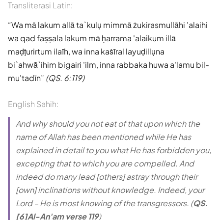
Transliterasi Latin:
Wa mā lakum allā ta`kulụ mimmā żukirasmullāhi 'alaihi
wa qad faṣṣala lakum mā ḥarrama 'alaikum illā
maḍṭurirtum ilaīh, wa inna kaṡīral layuḍillụna
bi`ahwā`ihim bigairi 'ilm, inna rabbaka huwa a'lamu bil-
mu'tadīn
(QS. 6:119)
English Sahih:
And why should you not eat of that upon which the
name of Allah has been mentioned while He has
explained in detail to you what He has forbidden you,
excepting that to which you are compelled. And
indeed do many lead [others] astray through their
[own] inclinations without knowledge. Indeed, your
Lord – He is most knowing of the transgressors. (
QS.
[6]Al-An'am verse 119
)