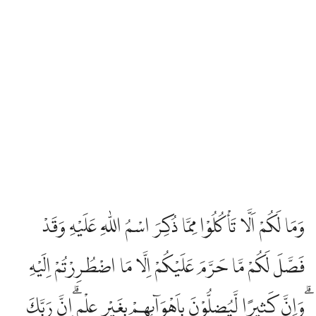
وَمَا لَكُمْ اَلَّا تَأْكُلُوْا مِمَّا ذُكِرَ اسْمُ اللّٰهِ عَلَيْهِ وَقَدْ
فَصَّلَ لَكُمْ مَّا حَرَّمَ عَلَيْكُمْ اِلَّا مَا اضْطُرِرْتُمْ اِلَيْهِ
ۗوَاِنَّ كَثِيرًا لَّيُضِلُّوْنَ بِاَهْوَاۤىِٕهِمْ بِغَيْرِ عِلْمٍ ۗاِنَّ رَبَّكَ