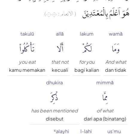
هُوَ اَعْلَمُ بِالْمُعْتَدِيْنَ
( الانعام : ١١٩)
takulū
allā
lakum
wamā
وَمَا
لَكُمْ
أَلَّا
تَأْكُلُوا۟
you eat
that not
for you
And what
kamu memakan
kecuali
bagi kalian
dan tidak
dhukira
mimmā
مِمَّا
ذُكِرَ
has been mentioned
of what
disebut
dari apa (binatang)
ʿalayhi
l-lahi
us'mu