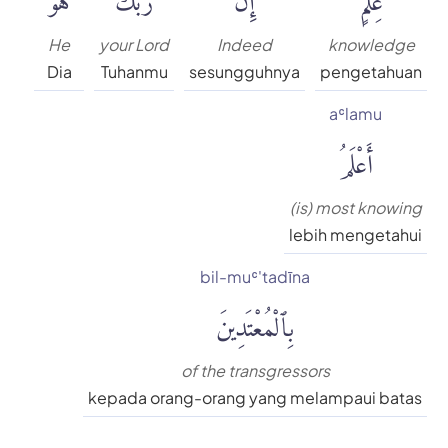
He
your Lord
Indeed
knowledge
Dia
Tuhanmu
sesungguhnya
pengetahuan
aʿlamu
أَعْلَمُ
(is) most knowing
lebih mengetahui
bil-muʿ'tadīna
بِٱلْمُعْتَدِينَ
of the transgressors
kepada orang-orang yang melampaui batas