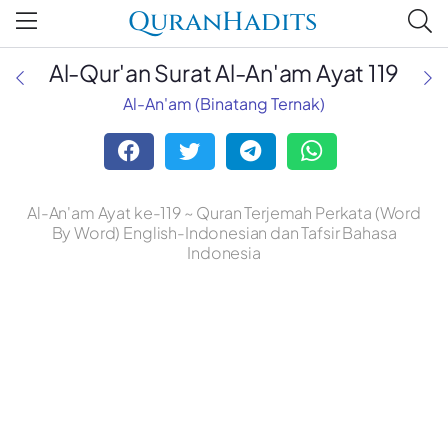
QuranHadits
Al-Qur'an Surat Al-An'am Ayat 119
Al-An'am (Binatang Ternak)
Al-An'am Ayat ke-119 ~ Quran Terjemah Perkata (Word
By Word) English-Indonesian dan Tafsir Bahasa
Indonesia