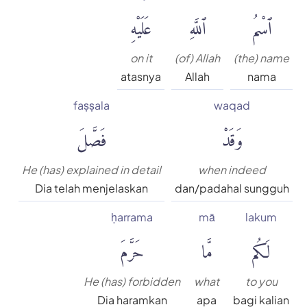
ٱسْمُ
ٱللَّهِ
عَلَيْهِ
on it
(of) Allah
(the) name
atasnya
Allah
nama
faṣṣala
waqad
وَقَدْ
فَصَّلَ
He (has) explained in detail
when indeed
Dia telah menjelaskan
dan/padahal sungguh
ḥarrama
mā
lakum
لَكُم
مَّا
حَرَّمَ
He (has) forbidden
what
to you
Dia haramkan
apa
bagi kalian