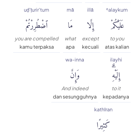
uḍ'ṭurir'tum
mā
illā
ʿalaykum
عَلَيْكُمْ
إِلَّا
مَا
ٱضْطُرِرْتُمْ
you are compelled
what
except
to you
kamu terpaksa
apa
kecuali
atas kalian
wa-inna
ilayhi
إِلَيْهِۗ
وَإِنَّ
And indeed
to it
dan sesungguhnya
kepadanya
kathīran
كَثِيرًا