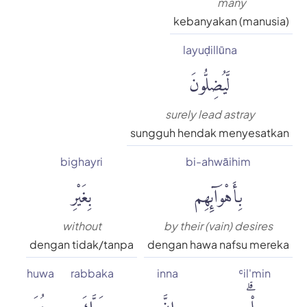
many
kebanyakan (manusia)
layuḍillūna
لَّيُضِلُّونَ
surely lead astray
sungguh hendak menyesatkan
bighayri
bi-ahwāihim
بِأَهْوَآئِهِم
بِغَيْرِ
without
by their (vain) desires
dengan tidak/tanpa
dengan hawa nafsu mereka
huwa
rabbaka
inna
ʿil'min
عِلْمٍۗ
إِنَّ
رَبَّكَ
هُوَ