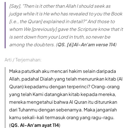
[Say], "Then is it other than Allah I should seek as
judge while it is He who has revealed to you the Book
[i.e., the Quran] explained in detail?" And those to
whom We [previously] gave the Scripture know that it
is sent down from your Lord in truth, so never be
among the doubters. (
QS. [6]Al-An'am verse 114
)
Arti / Terjemahan:
Maka patutkah aku mencari hakim selain daripada
Allah, padahal Dialah yang telah menurunkan kitab (Al
Quran) kepadamu dengan terperinci? Orang-orang
yang telah Kami datangkan kitab kepada mereka,
mereka mengetahui bahwa Al Quran itu diturunkan
dari Tuhanmu dengan sebenarnya. Maka janganlah
kamu sekali-kali termasuk orang yang ragu-ragu.
(
QS. Al-An'am ayat 114
)