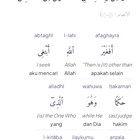
الانعام : ١١٤)
abtaghī
l-lahi
afaghayra
أَفَغَيْرَ
ٱللَّهِ
أَبْتَغِى
I seek
Allah
"Then is (it) other than
aku mencari
Allah
apakah selain
alladhī
wahuwa
ḥakaman
حَكَمًا
وَهُوَ
ٱلَّذِىٓ
(is) the One Who
while He
(as) judge
yang
dan Dia
hakim
l-kitāba
ilaykumu
anzala