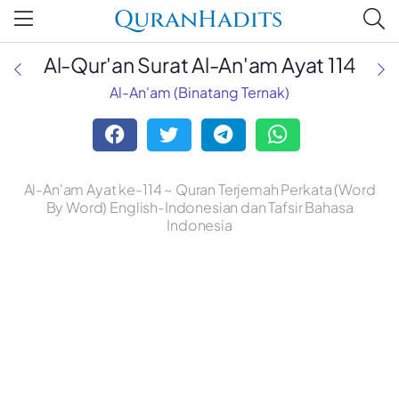
QuranHadits
Al-Qur'an Surat Al-An'am Ayat 114
Al-An'am (Binatang Ternak)
Al-An'am Ayat ke-114 ~ Quran Terjemah Perkata (Word
By Word) English-Indonesian dan Tafsir Bahasa
Indonesia