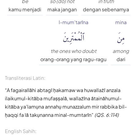
be
so (do) not
in truth
kamu menjadi
maka jangan
dengan sebenarnya
l-mum'tarīna
mina
مِنَ
ٱلْمُمْتَرِينَ
the ones who doubt
among
orang-orang yang ragu-ragu
dari
Transliterasi Latin:
A fagairallāhi abtagī ḥakamaw wa huwallażī anzala
ilaikumul-kitāba mufaṣṣalā, wallażīna ātaināhumul-
kitāba ya'lamụna annahụ munazzalum mir rabbika bil-
ḥaqqi fa lā takụnanna minal-mumtarīn
(QS. 6:114)
English Sahih: