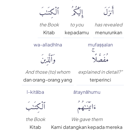
أَنزَلَ
إِلَيْكُمُ
ٱلْكِتَٰبَ
the Book
to you
has revealed
Kitab
kepadamu
menurunkan
wa-alladhīna
mufaṣṣalan
مُفَصَّلًاۚ
وَٱلَّذِينَ
And those (to) whom
explained in detail?"
dan orang-orang yang
terperinci
l-kitāba
ātaynāhumu
ءَاتَيْنَٰهُمُ
ٱلْكِتَٰبَ
the Book
We gave them
Kitab
Kami datangkan kepada mereka