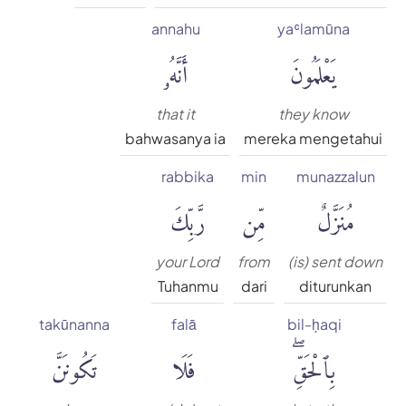
annahu
yaʿlamūna
يَعْلَمُونَ
أَنَّهُۥ
that it
they know
bahwasanya ia
mereka mengetahui
rabbika
min
munazzalun
مُنَزَّلٌ
مِّن
رَّبِّكَ
your Lord
from
(is) sent down
Tuhanmu
dari
diturunkan
takūnanna
falā
bil-ḥaqi
بِٱلْحَقِّۖ
فَلَا
تَكُونَنَّ