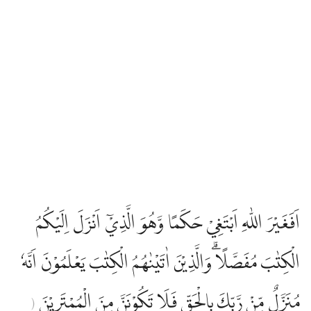
اَفَغَيْرَ اللّٰهِ اَبْتَغِيْ حَكَمًا وَّهُوَ الَّذِيْٓ اَنْزَلَ اِلَيْكُمُ
الْكِتٰبَ مُفَصَّلًا ۗوَالَّذِيْنَ اٰتَيْنٰهُمُ الْكِتٰبَ يَعْلَمُوْنَ اَنَّهٗ
مُنَزَّلٌ مِّنْ رَّبِّكَ بِالْحَقِّ فَلَا تَكُوْنَنَّ مِنَ الْمُمْتَرِيْنَ
(