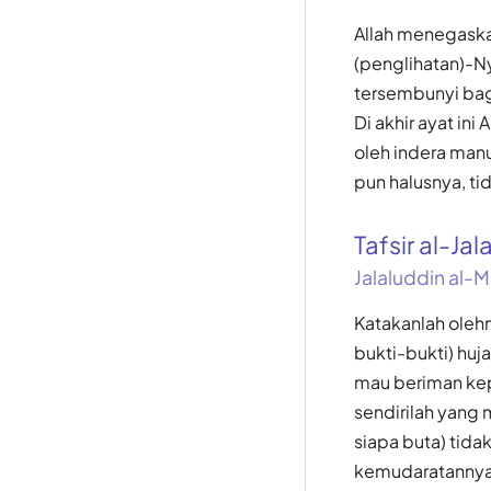
Allah menegaskan
(penglihatan)-N
tersembunyi bag
Di akhir ayat in
oleh indera man
pun halusnya, t
Tafsir al-Jal
Jalaluddin al-M
Katakanlah ole
bukti-bukti) huj
mau beriman kep
sendirilah yang 
siapa buta) tida
kemudaratannya 