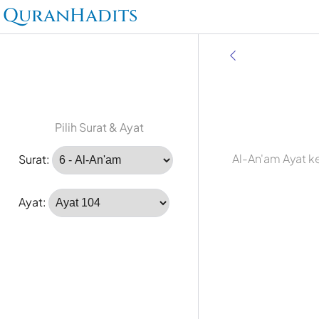
QuranHadits
Pilih Surat & Ayat
Al-An'am Ayat k
Surat:
Ayat: