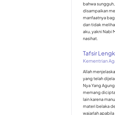
bahwa sungguh, 
disampaikan mel
manfaatnya bagi 
dan tidak meliha
aku, yakni Nabi
nasihat.
Tafsir Len
Kementrian Ag
Allah menjelask
yang telah dijel
Nya Yang Agung i
memang diciptak
lain karena manu
materi belaka d
wajarlah apabila