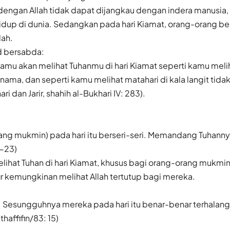
engan Allah tidak dapat dijangkau dengan indera manusia, 
idup di dunia. Sedangkan pada hari Kiamat, orang-orang b
lah.
 bersabda:
mu akan melihat Tuhanmu di hari Kiamat seperti kamu melih
ama, dan seperti kamu melihat matahari di kala langit tida
ri dan Jarir, shahih al-Bukhari IV: 283).
ng mukmin) pada hari itu berseri-seri. Memandang Tuhannya
-23)
ihat Tuhan di hari Kiamat, khusus bagi orang-orang mukm
r kemungkinan melihat Allah tertutup bagi mereka.
k! Sesungguhnya mereka pada hari itu benar-benar terhalang 
haffifin/83: 15)