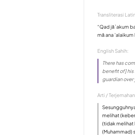
Transliterasi Lati
Qad jā`akum baṣ
mā ana 'alaikum 
English Sahih:
There has come
benefit of] his
guardian over 
Arti / Terjemahan
Sesungguhnya 
melihat (keben
(tidak meliha
(Muhammad) se