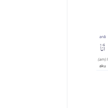
anā
أَنَا۠
(am) I
aku