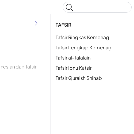
Type to start searching
TAFSIR
Tafsir Ringkas Kemenag
Tafsir Lengkap Kemenag
Tafsir al-Jalalain
esian dan Tafsir
Tafsir Ibnu Katsir
Tafsir Quraish Shihab