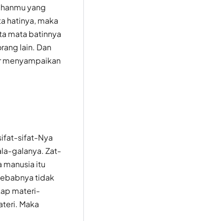
Tuhanmu yang
a hatinya, maka
uta mata batinnya
rang lain. Dan
ar menyampaikan
ifat-sifat-Nya
ala-galanya. Zat-
a manusia itu
Sebabnya tidak
kap materi-
ateri. Maka