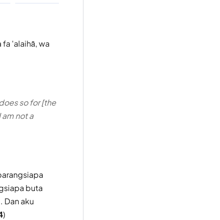
fa 'alaihā, wa
oes so for [the
I am not a
barangsiapa
ngsiapa buta
. Dan aku
4
)