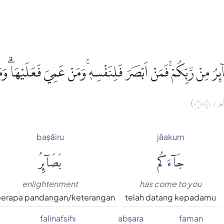
ِرُ مِنْ رَّبِّكُمْۚ فَمَنْ اَبْصَرَ فَلِنَفْسِهٖۚ وَمَنْ عَمِيَ فَعَلَيْهَاۗ وَمَا
(  ١٠٤
baṣāiru
jāakum
جَآءَكُم
بَصَآئِرُ
enlightenment
has come to you
erapa pandangan/keterangan
telah datang kepadamu
falinafsihi
abṣara
faman