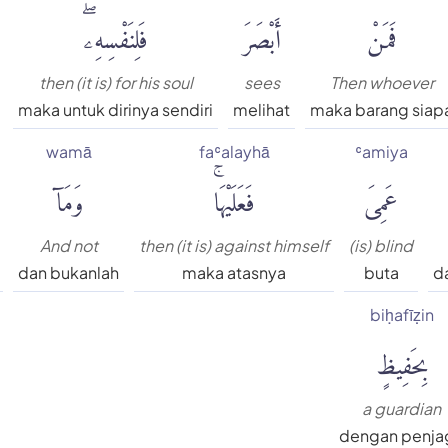
فَمَنْ
أَبْصَرَ
فَلِنَفْسِهِۦۖ
then (it is) for his soul
sees
Then whoever
maka untuk dirinya sendiri
melihat
maka barang siap
wamā
faʿalayhā
ʿamiya
عَمِىَ
فَعَلَيْهَاۚ
وَمَآ
And not
then (it is) against himself
(is) blind
dan bukanlah
maka atasnya
buta
d
biḥafīẓin
بِحَفِيظٍ
a guardian
dengan penja