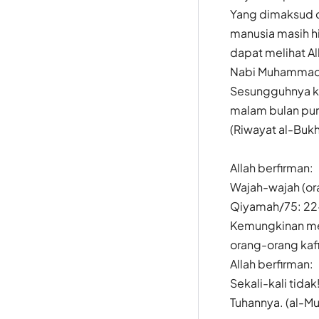
Yang dimaksud d
manusia masih h
dapat melihat Al
Nabi Muhammad
Sesungguhnya ka
malam bulan purn
(Riwayat al-Bukha
Allah berfirman:
Wajah-wajah (ora
Qiyamah/75: 22
Kemungkinan mel
orang-orang kafi
Allah berfirman:
Sekali-kali tida
Tuhannya. (al-Mut