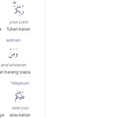
رَّبِّكُمْۖ
your Lord
a
Tuhan kalian
waman
وَمَنْ
and whoever
an barang siapa
ʿalaykum
عَلَيْكُم
over you
ga
atas kalian