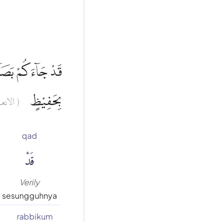
قَدْ جَاۤءَكُمْ بَصَاۤىٕ
بِحَفِيْظٍ
الانعام :)
qad
قَدْ
Verily
sesungguhnya
rabbikum