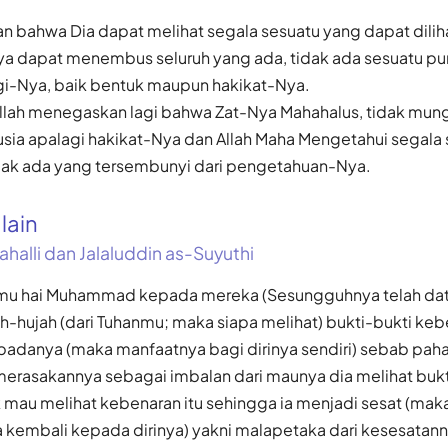
 bahwa Dia dapat melihat segala sesuatu yang dapat diliha
ya dapat menembus seluruh yang ada, tidak ada sesuatu pu
i-Nya, baik bentuk maupun hakikat-Nya.
i Allah menegaskan lagi bahwa Zat-Nya Mahahalus, tidak mun
usia apalagi hakikat-Nya dan Allah Maha Mengetahui segala
idak ada yang tersembunyi dari pengetahuan-Nya.
alain
ahalli dan Jalaluddin as-Suyuthi
hmu hai Muhammad kepada mereka (Sesungguhnya telah d
ah-hujah (dari Tuhanmu; maka siapa melihat) bukti-bukti keben
adanya (maka manfaatnya bagi dirinya sendiri) sebab paha
merasakannya sebagai imbalan dari maunya dia melihat bukti
k mau melihat kebenaran itu sehingga ia menjadi sesat (mak
kembali kepada dirinya) yakni malapetaka dari kesesatannya