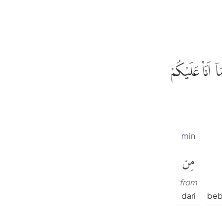
ٓ اَنَا۠ عَلَيْكُمْ
min
مِن
from
dari
beb