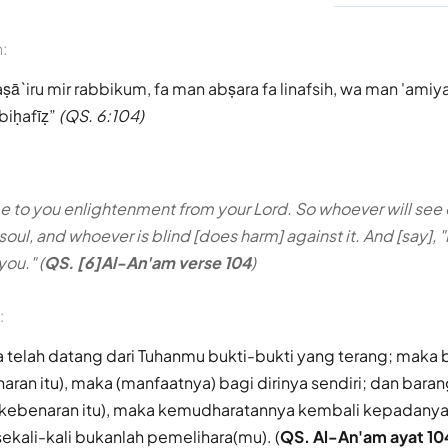
n:
ā`iru mir rabbikum, fa man abṣara fa linafsih, wa man 'amiya 
biḥafīẓ
(QS. 6:104)
 to you enlightenment from your Lord. So whoever will see d
 soul, and whoever is blind [does harm] against it. And [say], "
you." (
QS. [6]Al-An'am verse 104
)
:
telah datang dari Tuhanmu bukti-bukti yang terang; maka 
aran itu), maka (manfaatnya) bagi dirinya sendiri; dan bara
t kebenaran itu), maka kemudharatannya kembali kepadanya
kali-kali bukanlah pemelihara(mu). (
QS. Al-An'am ayat 10