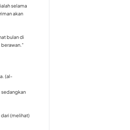
ialah selama
eriman akan
at bulan di
k berawan."
. (al-
in sedangkan
dari (melihat)