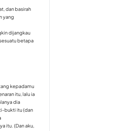
t, dan basirah
n yang
gkin dijangkau
 sesuatu betapa
atang kepadamu
aran itu, lalu ia
lanya dia
-bukti itu (dan
a
 itu. (Dan aku,