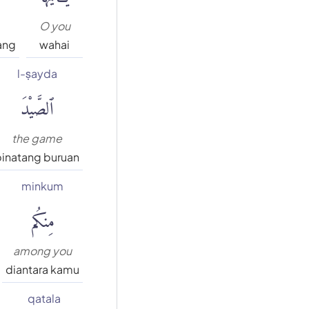
O you
ang
wahai
l-ṣayda
ٱلصَّيْدَ
the game
binatang buruan
minkum
مِنكُم
among you
diantara kamu
qatala