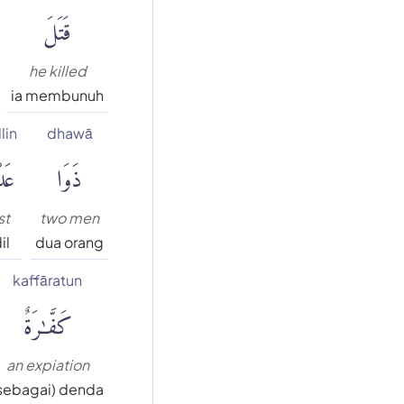
قَتَلَ
he killed
ia membunuh
lin
dhawā
ذَوَا
عَد
st
two men
il
dua orang
kaffāratun
كَفَّٰرَةٌ
an expiation
sebagai) denda