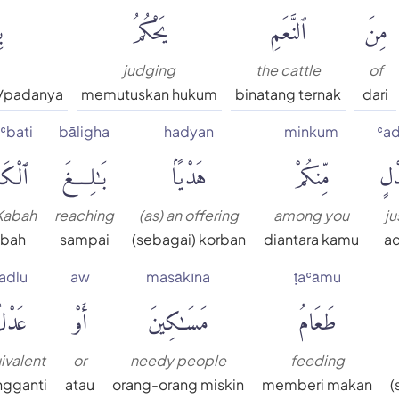
مِنَ
ٱلنَّعَمِ
يَحْكُمُ
ب
judging
the cattle
of
/padanya
memutuskan hukum
binatang ternak
dari
ʿbati
bāligha
hadyan
minkum
ʿad
ْلٍ
مِّنكُمْ
هَدْيًۢا
بَٰلِغَ
ٱلْكَعْ
Kabah
reaching
(as) an offering
among you
ju
'bah
sampai
(sebagai) korban
diantara kamu
ad
adlu
aw
masākīna
ṭaʿāmu
طَعَامُ
مَسَٰكِينَ
أَوْ
عَدْل
ivalent
or
needy people
feeding
gganti
atau
orang-orang miskin
memberi makan
(