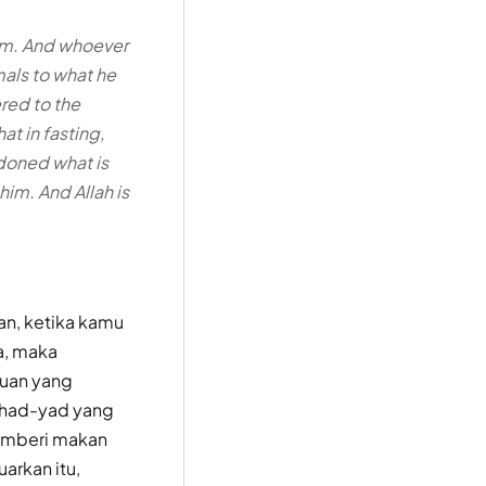
ram. And whoever
imals to what he
ered to the
at in fasting,
rdoned what is
 him. And Allah is
n, ketika kamu
a, maka
ruan yang
i had-yad yang
emberi makan
arkan itu,