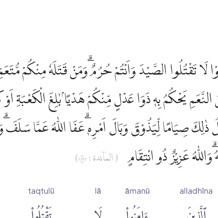
ٰمَنُوْا لَا تَقْتُلُوا الصَّيْدَ وَاَنْتُمْ حُرُمٌ ۗوَمَنْ قَتَلَهٗ مِنْكُمْ مُّتَعَم
 النَّعَمِ يَحْكُمُ بِهٖ ذَوَا عَدْلٍ مِّنْكُمْ هَدْيًاۢ بٰلِغَ الْكَعْبَةِ اَوْ 
 ذٰلِكَ صِيَامًا لِّيَذُوْقَ وَبَالَ اَمْرِهٖ ۗعَفَا اللّٰهُ عَمَّا سَلَفَ ۗوَ
هُ ۗوَاللّٰهُ عَزِيْزٌ ذُو انْتِقَامٍ
( الماۤئدة : ٩٥)
taqtulū
lā
āmanū
alladhīna
ٱلَّذِينَ
ءَامَنُوا۟
لَا
تَقْتُلُوا۟