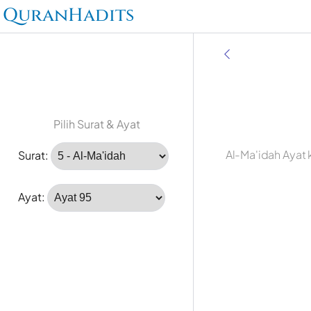
QuranHadits
Pilih Surat & Ayat
Al-Ma'idah Ayat 
Surat:
Ayat: