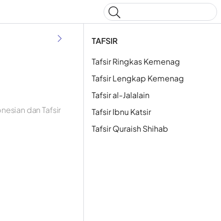
Type to start searching
TAFSIR
Tafsir Ringkas Kemenag
Tafsir Lengkap Kemenag
Tafsir al-Jalalain
nesian dan Tafsir
Tafsir Ibnu Katsir
Tafsir Quraish Shihab