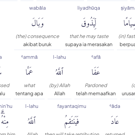
wabāla
liyadhūqa
ṣiyām
يَامًا
لِّيَذُوقَ
وَبَالَ
(the) consequence
that he may taste
(in) fas
akibat buruk
supaya ia merasakan
berpu
a
ʿammā
l-lahu
ʿafā
عَفَا
ٱللَّهُ
عَمَّا
س
ssed
what
(by) Allah
Pardoned
(
alu
tentang apa
Allah
telah memaafkan
urusa
in'hu
l-lahu
fayantaqimu
ʿāda
عَادَ
فَيَنتَقِمُ
ٱللَّهُ
مِنْهُۗ
om him
Allah
then will take retribution
returned