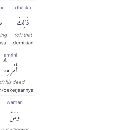
an
dhālika
ذَٰلِكَ
صِ
ting
(of) that
asa
demikian
amrihi
أَمْرِهِۦۗ
of) his deed
n/pekerjaannya
waman
وَمَنْ
but whoever