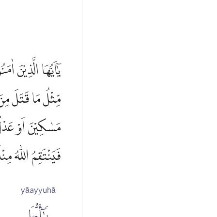
يٰٓاَيُّهَا الَّذِيْنَ ا
مِّثْلُ مَا قَتَلَ مِنَ
مَسٰكِيْنَ اَوْ عَدْلُ
فَيَنْتَقِمُ اللّٰهُ مِنْ
yāayyuhā
يَٰٓأَيُّهَا