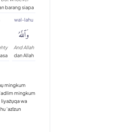
an barang siapa
n
wal-lahu
وَٱللَّهُ
ghty
And Allah
kasa
dan Allah
ahụ mingkum
 'adlim mingkum
l liyażụqa wa
hu 'azīzun