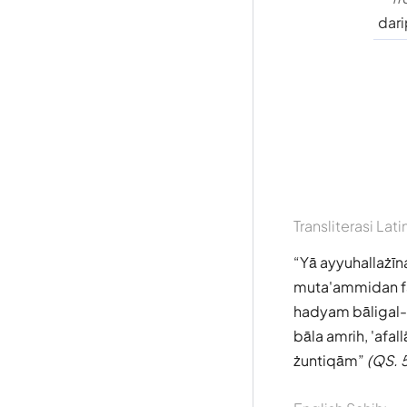
dar
Transliterasi Lati
Yā ayyuhallażī
muta'ammidan fa
hadyam bāligal-k
bāla amrih, 'afa
żuntiqām
(QS. 