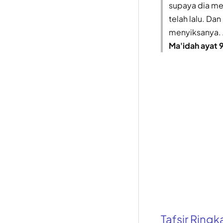
supaya dia me
telah lalu. Da
menyiksanya. 
Ma'idah ayat 
Tafsir Ring