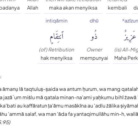
ipadanya
Allah
maka akan menyiksa
kembali
d
intiqāmin
dhū
ʿazīzu
عَزِيزٌ
ذُو
ٱنتِقَامٍ
(of) Retribution
Owner
(is) All-Mi
hak menyiksa
mempunyai
Maha Per
n:
na āmanụ lā taqtuluṣ-ṣaida wa antum ḥurum, wa mang qatal
 jazā`um miṡlu mā qatala minan-na'ami yaḥkumu bihī żawā
a'bati au kaffāratun ṭa'āmu masākīna au 'adlu żālika ṣiyāma
llāhu 'ammā salaf, wa man 'āda fa yantaqimullāhu min-h, wallā
5:95)