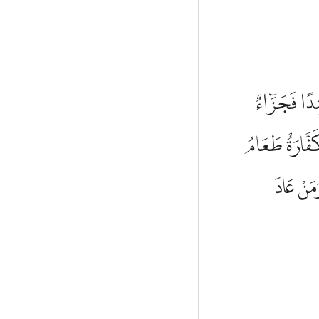
ِّدًا فَجَزَۤاءٌ
كَفَّارَةٌ طَعَامُ
مَنْ عَادَ