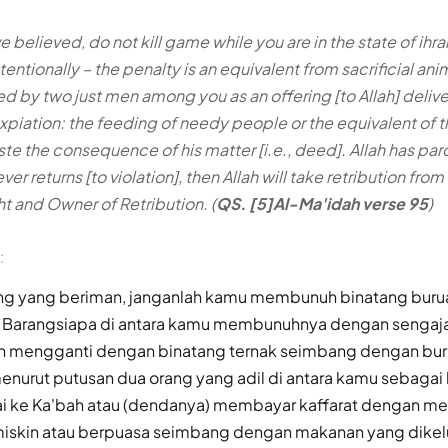
 believed, do not kill game while you are in the state of ih
 intentionally – the penalty is an equivalent from sacrificial an
ged by two just men among you as an offering [to Allah] deliv
xpiation: the feeding of needy people or the equivalent of th
ste the consequence of his matter [i.e., deed]. Allah has pa
er returns [to violation], then Allah will take retribution from
ht and Owner of Retribution. (
QS. [5]Al-Ma'idah verse 95
)
:
ng yang beriman, janganlah kamu membunuh binatang burua
 Barangsiapa di antara kamu membunuhnya dengan sengaj
h mengganti dengan binatang ternak seimbang dengan bu
enurut putusan dua orang yang adil di antara kamu sebaga
i ke Ka'bah atau (dendanya) membayar kaffarat dengan m
iskin atau berpuasa seimbang dengan makanan yang dikelu