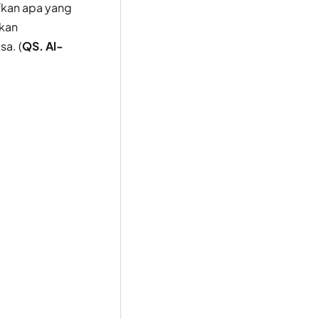
fkan apa yang
akan
a. (
QS. Al-