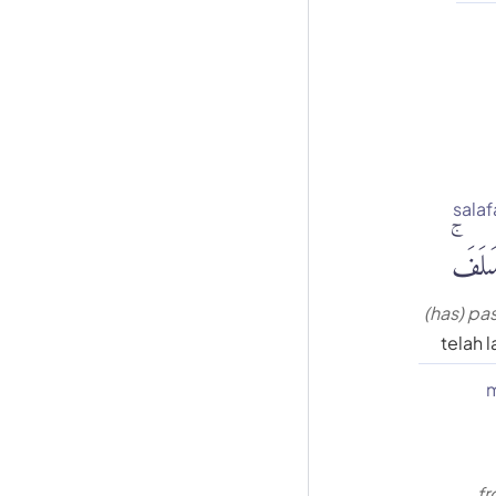
salaf
َلَفَۚ
(has) pa
telah l
m
fr