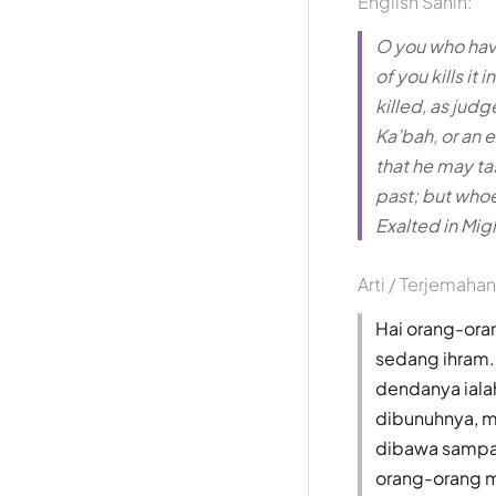
English Sahih:
O you who have
of you kills it
killed, as jud
Ka’bah, or an e
that he may ta
past; but whoev
Exalted in Mig
Arti / Terjemahan
Hai orang-ora
sedang ihram.
dendanya iala
dibunuhnya, m
dibawa sampa
orang-orang m