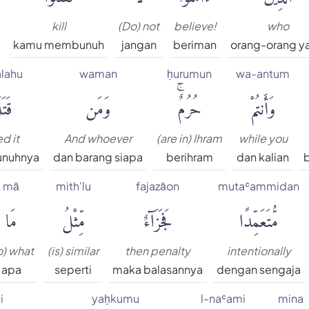
kill
(Do) not
believe!
who
kamu membunuh
jangan
beriman
orang-orang y
lahu
waman
ḥurumun
wa-antum
وَأَنتُمْ
حُرُمٌۚ
وَمَن
قَتَل
ed it
And whoever
(are in) Ihram
while you
nuhnya
dan barang siapa
berihram
dan kalian
mā
mith'lu
fajazāon
mutaʿammidan
مُّتَعَمِّدًا
فَجَزَآءٌ
مِّثْلُ
مَا
o) what
(is) similar
then penalty
intentionally
apa
seperti
maka balasannya
dengan sengaja
i
yaḥkumu
l-naʿami
mina