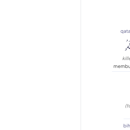
qata
َهُۥ
kill
membu
(t
bih