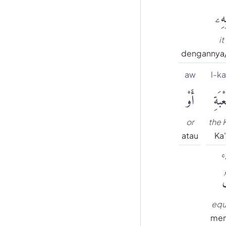
ِهِۦ
it
dengannya
aw
l-ka
بَةِ
أَوْ
or
the 
atau
Ka
ʿ
ُ
equ
men