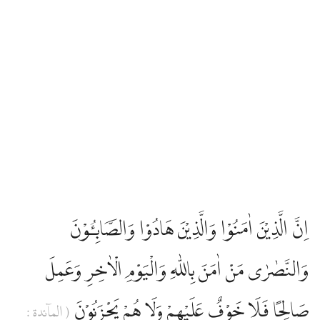
اِنَّ الَّذِيْنَ اٰمَنُوْا وَالَّذِيْنَ هَادُوْا وَالصَّابِـُٔوْنَ
وَالنَّصٰرٰى مَنْ اٰمَنَ بِاللّٰهِ وَالْيَوْمِ الْاٰخِرِ وَعَمِلَ
صَالِحًا فَلَا خَوْفٌ عَلَيْهِمْ وَلَا هُمْ يَحْزَنُوْنَ
( الماۤئدة :