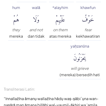
hum
walā
ʿalayhim
khawfun
خَوْفٌ
عَلَيْهِمْ
وَلَا
هُمْ
they
and not
on them
fear
mereka
dan tidak
atas mereka
kekhawatiran
yaḥzanūna
يَحْزَنُونَ
will grieve
(mereka) bersedih hati
Transliterasi Latin:
Innallażīna āmanụ wallażīna hādụ waṣ-ṣābi`ụna wan-
naṣārā man āmana billāhi wal-yaumil-ākhiri wa 'amila