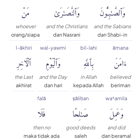
وَٱلصَّٰبِـُٔونَ
وَٱلنَّصَٰرَىٰ
مَنْ
whoever
and the Christians
and the Sabians
orang/siapa
dan Nasrani
dan Shabi-in
l-ākhiri
wal-yawmi
bil-lahi
āmana
ءَامَنَ
بِٱللَّهِ
وَٱلْيَوْمِ
ٱلْءَاخِرِ
the Last
and the Day
in Allah
believed
akhirat
dan hari
kepada Allah
beriman
falā
ṣāliḥan
waʿamila
وَعَمِلَ
صَٰلِحًا
فَلَا
then no
good deeds
and did
maka tidak ada
saleh
dan beramal