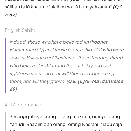
ṣāliḥan fa lā khaufun 'alaihim wa lā hum yaḥzanụn
(QS.
5:69)
English Sahih:
Indeed, those who have believed [in Prophet
Muhammad (^)] and those [before him (^)] who were
Jews or Sabeans or Christians – those [among them]
who believed in Allah and the Last Day and did
righteousness – no fear will there be concerning
them, nor will they grieve. (
QS. [5]Al-Ma'idah verse
69
)
Arti / Terjemahan:
Sesungguhnya orang-orang mukmin, orang-orang
Yahudi, Shabiin dan orang-orang Nasrani, siapa saja