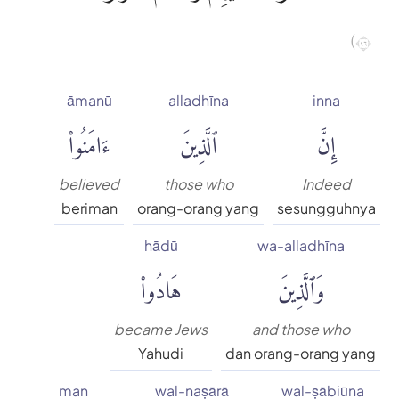
٦٩)
āmanū
alladhīna
inna
إِنَّ
ٱلَّذِينَ
ءَامَنُوا۟
believed
those who
Indeed
beriman
orang-orang yang
sesungguhnya
hādū
wa-alladhīna
وَٱلَّذِينَ
هَادُوا۟
became Jews
and those who
Yahudi
dan orang-orang yang
man
wal-naṣārā
wal-ṣābiūna