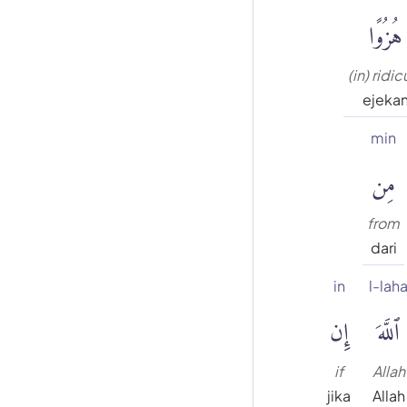
هُزُوًا
(in) ridic
ejeka
min
مِن
from
dari
in
l-lah
ٱللَّهَ
إِن
if
Allah
jika
Allah