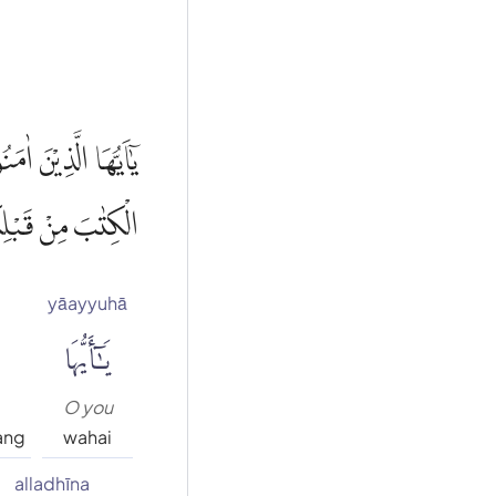
يٰٓاَيُّهَا الَّذِيْنَ اٰ
الْكِتٰبَ مِنْ قَبْلِكُم
yāayyuhā
يَٰٓأَيُّهَا
O you
ang
wahai
alladhīna