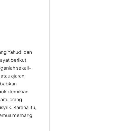
ang Yahudi dan
ayat berikut
ganlah sekali-
atau ajaran
ebabkan
mpok demikian
aitu orang
yrik. Karena itu,
u semua memang