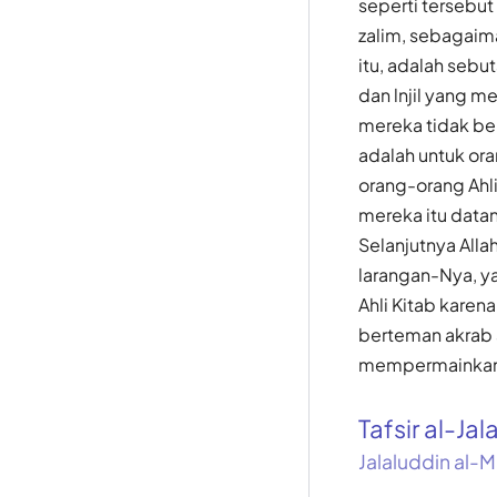
seperti tersebu
zalim, sebagaima
itu, adalah sebu
dan lnjil yang m
mereka tidak be
adalah untuk ora
orang-orang Ahl
mereka itu datan
Selanjutnya All
larangan-Nya, ya
Ahli Kitab karen
berteman akrab 
mempermainkan
Tafsir al-Jal
Jalaluddin al-M