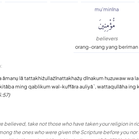
mu'minīna
مُّؤْمِنِينَ
believers
orang-orang yang beriman
n:
a āmanụ lā tattakhiżullażīnattakhażụ dīnakum huzuwaw wa l
-kitāba ming qablikum wal-kuffāra auliyā`, wattaqullāha ing
5:57)
 believed, take not those who have taken your religion in ri
ng the ones who were given the Scripture before you nor t