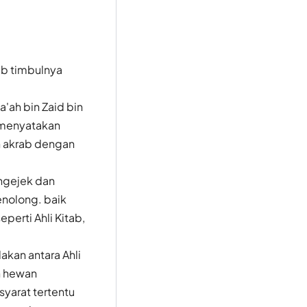
ab timbulnya
a'ah bin Zaid bin
 menyatakan
n akrab dengan
engejek dan
nolong. baik
perti Ahli Kitab,
akan antara Ahli
n hewan
yarat tertentu