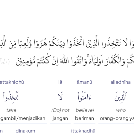
مَنُوْا لَا تَتَّخِذُوا الَّذِيْنَ اتَّخَذُوْا دِيْنَكُمْ هُزُوًا وَّلَعِبًا مِّنَ الَّذِ
ْ وَالْكُفَّارَ اَوْلِيَاۤءَۚ وَاتَّقُوا اللّٰهَ اِنْ كُنْتُمْ مُّؤْمِنِيْنَ
الماۤئدة)
tattakhidhū
lā
āmanū
alladhīna
ٱلَّذِينَ
ءَامَنُوا۟
لَا
تَتَّخِذُوا۟
take
(Do) not
believe!
who
gambil/menjadikan
jangan
beriman
orang-orang y
n
dīnakum
ittakhadhū