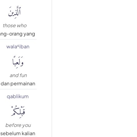
ٱلَّذِينَ
those who
ang-orang yang
walaʿiban
وَلَعِبًا
and fun
dan permainan
qablikum
قَبْلِكُمْ
before you
sebelum kalian