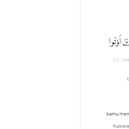
يْنَ اُوْتُوا
(  : ٥٧
kamu men
huzuwa