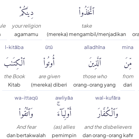
ٱتَّخَذُوا۟
دِينَكُمْ
ule
your religion
take
n
agamamu
(mereka) mengambil/menjadikan
or
l-kitāba
ūtū
alladhīna
mina
مِّنَ
ٱلَّذِينَ
أُوتُوا۟
ٱلْكِتَٰبَ
the Book
are given
those who
from
Kitab
(mereka) diberi
orang-orang yang
dari
a
wa-ittaqū
awliyāa
wal-kufāra
وَٱلْكُفَّارَ
أَوْلِيَآءَۚ
وَٱتَّقُوا۟
And fear
(as) allies
and the disbelievers
dan bertakwalah
pemimpin
dan orang-orang kafir