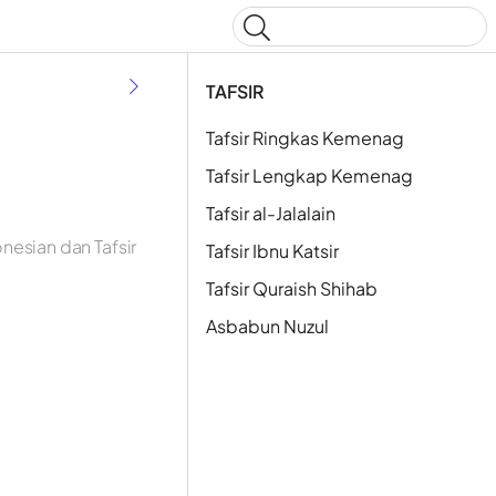
Type to start searching
TAFSIR
Tafsir Ringkas Kemenag
Tafsir Lengkap Kemenag
Tafsir al-Jalalain
nesian dan Tafsir
Tafsir Ibnu Katsir
Tafsir Quraish Shihab
Asbabun Nuzul