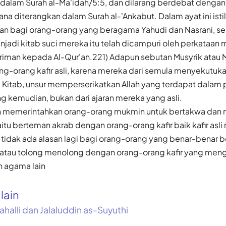
t dalam Surah al-Ma'idah/5:5, dan dilarang berdebat denga
na diterangkan dalam Surah al-'Ankabut. Dalam ayat ini istila
tan bagi orang-orang yang beragama Yahudi dan Nasrani, se
enjadi kitab suci mereka itu telah dicampuri oleh perkataan
riman kepada Al-Qur'an.221) Adapun sebutan Musyrik atau Mu
ng-orang kafir asli, karena mereka dari semula menyekutuka
i Kitab, unsur memperserikatkan Allah yang terdapat dalam
g kemudian, bukan dari ajaran mereka yang asli.
ah memerintahkan orang-orang mukmin untuk bertakwa dan 
itu berteman akrab dengan orang-orang kafir baik kafir asli 
a tidak ada alasan lagi bagi orang-orang yang benar-benar 
atau tolong menolong dengan orang-orang kafir yang men
 agama lain
alain
ahalli dan Jalaluddin as-Suyuthi