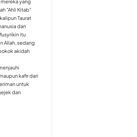
n mereka yang
h "Ahli Kitab"
kalipun Taurat
 manusia dan
syrikin itu
n Allah, sedang
 pokok akidah
menjauhi
maupun kafir dari
beriman untuk
gejek dan