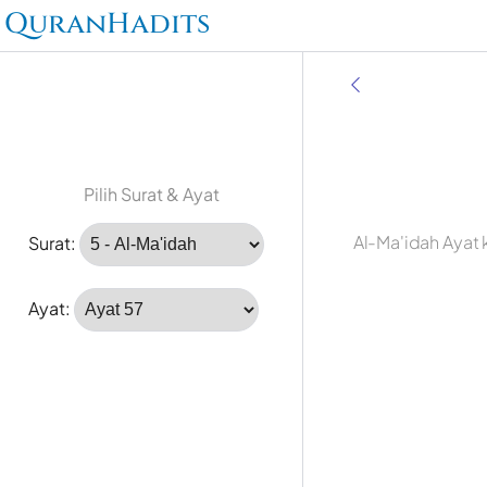
QuranHadits
Pilih Surat & Ayat
Al-Ma'idah Ayat 
Surat:
Ayat: