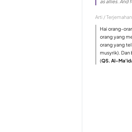
as allies. And f
Arti / Terjemahan
Hai orang-ora
orang yang me
orang yang te
musyrik). Dan
(
QS. Al-Ma'id