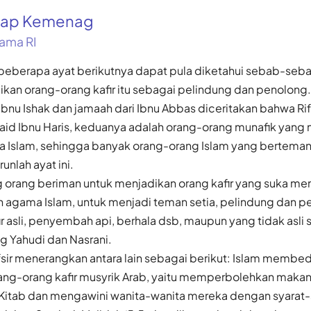
gkap Kemenag
ama RI
n beberapa ayat berikutnya dapat pula diketahui sebab-seb
ikan orang-orang kafir itu sebagai pelindung dan penolong.
Ibnu Ishak dan jamaah dari Ibnu Abbas diceritakan bahwa Rif
aid Ibnu Haris, keduanya adalah orang-orang munafik yang
a Islam, sehingga banyak orang-orang Islam yang bertema
unlah ayat ini.
ng orang beriman untuk menjadikan orang kafir yang suka m
gama Islam, untuk menjadi teman setia, pelindung dan pe
r asli, penyembah api, berhala dsb, maupun yang tidak asli se
g Yahudi dan Nasrani.
fsir menerangkan antara lain sebagai berikut: Islam membed
ang-orang kafir musyrik Arab, yaitu memperbolehkan maka
 Kitab dan mengawini wanita-wanita mereka dengan syarat-s