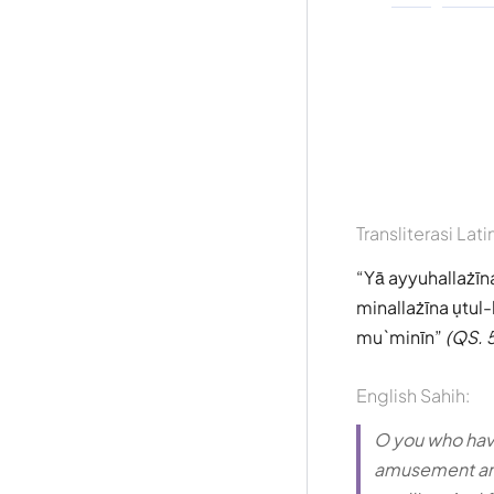
Transliterasi Lati
Yā ayyuhallażīn
minallażīna ụtul
mu`minīn
(QS. 
English Sahih:
O you who have
amusement amo