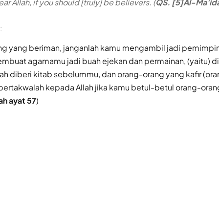
ear Allah, if you should [truly] be believers. (
QS. [5]Al-Ma'ida
:
ng yang beriman, janganlah kamu mengambil jadi pemimpi
mbuat agamamu jadi buah ejekan dan permainan, (yaitu) di
lah diberi kitab sebelummu, dan orang-orang yang kafir (or
 bertakwalah kepada Allah jika kamu betul-betul orang-ora
ah ayat 57
)