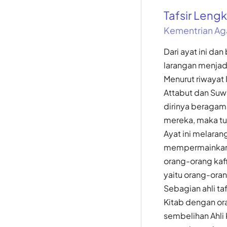
Tafsir Len
Kementrian Ag
Dari ayat ini da
larangan menjad
Menurut riwayat 
Attabut dan Suw
dirinya beragam
mereka, maka tur
Ayat ini melara
mempermainkan a
orang-orang kafi
yaitu orang-oran
Sebagian ahli ta
Kitab dengan or
sembelihan Ahli