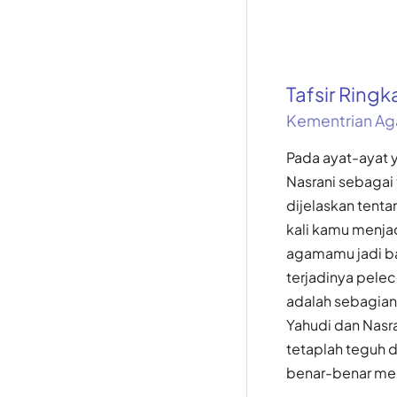
Tafsir Ring
Kementrian Ag
Pada ayat-ayat 
Nasrani sebagai
dijelaskan tent
kali kamu menja
agamamu jadi ba
terjadinya pele
adalah sebagian 
Yahudi dan Nasra
tetaplah teguh 
benar-benar me