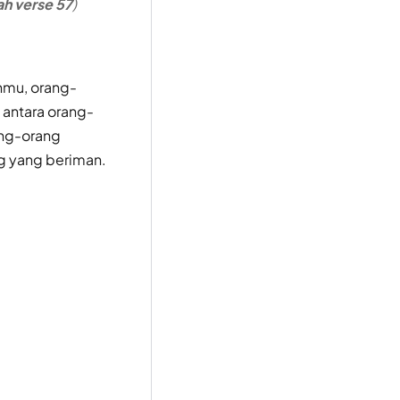
h verse 57
)
nmu, orang-
 antara orang-
ang-orang
ng yang beriman.