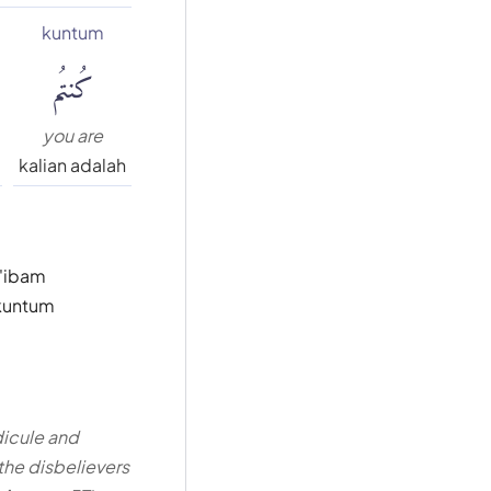
kuntum
كُنتُم
you are
kalian adalah
a'ibam
 kuntum
dicule and
he disbelievers