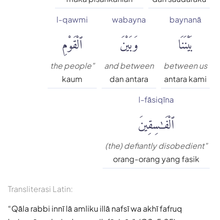
l-qawmi
wabayna
baynanā
بَيْنَنَا
وَبَيْنَ
ٱلْقَوْمِ
the people"
and between
between us
kaum
dan antara
antara kami
l-fāsiqīna
ٱلْفَٰسِقِينَ
(the) defiantly disobedient"
orang-orang yang fasik
Transliterasi Latin:
Qāla rabbi innī lā amliku illā nafsī wa akhī fafruq