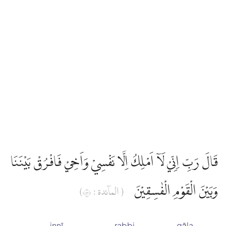
قَالَ رَبِّ اِنِّيْ لَآ اَمْلِكُ اِلَّا نَفْسِيْ وَاَخِيْ فَافْرُقْ بَيْنَنَا
وَبَيْنَ الْقَوْمِ الْفٰسِقِيْنَ
( الماۤئدة : ٢٥)
innī
rabbi
qāla