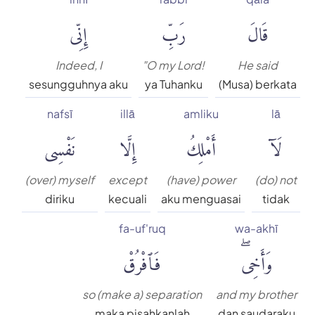
قَالَ
رَبِّ
إِنِّى
Indeed, I
"O my Lord!
He said
sesungguhnya aku
ya Tuhanku
(Musa) berkata
nafsī
illā
amliku
lā
لَآ
أَمْلِكُ
إِلَّا
نَفْسِى
(over) myself
except
(have) power
(do) not
diriku
kecuali
aku menguasai
tidak
fa-uf'ruq
wa-akhī
وَأَخِىۖ
فَٱفْرُقْ
so (make a) separation
and my brother
maka pisahkanlah
dan saudaraku