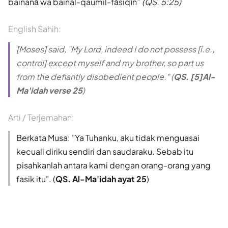
bainanā wa bainal-qaumil-fāsiqīn
(QS. 5:25)
English Sahih:
[Moses] said, "My Lord, indeed I do not possess [i.e.,
control] except myself and my brother, so part us
from the defiantly disobedient people." (
QS. [5]Al-
Ma'idah verse 25
)
Arti / Terjemahan:
Berkata Musa: "Ya Tuhanku, aku tidak menguasai
kecuali diriku sendiri dan saudaraku. Sebab itu
pisahkanlah antara kami dengan orang-orang yang
fasik itu". (
QS. Al-Ma'idah ayat 25
)