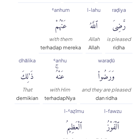
ʿanhum
l-lahu
raḍiya
رَّضِىَ
ٱللَّهُ
عَنْهُمْ
with them
Allah
is pleased
terhadap mereka
Allah
ridha
dhālika
ʿanhu
waraḍū
وَرَضُوا۟
عَنْهُۚ
ذَٰلِكَ
That
with Him
and they are pleased
demikian
terhadapNya
dan ridha
l-ʿaẓīmu
l-fawzu
ٱلْفَوْزُ
ٱلْعَظِيمُ