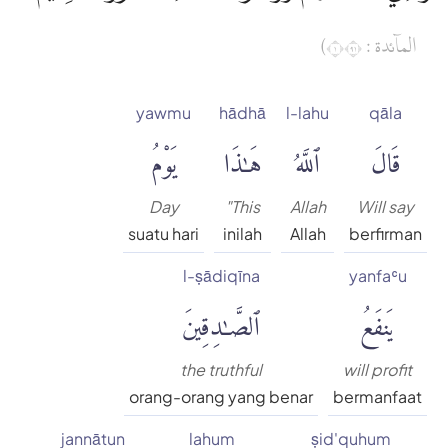
الماۤئدة : ١١٩)
yawmu
hādhā
l-lahu
qāla
قَالَ
ٱللَّهُ
هَٰذَا
يَوْمُ
Day
"This
Allah
Will say
suatu hari
inilah
Allah
berfirman
l-ṣādiqīna
yanfaʿu
يَنفَعُ
ٱلصَّٰدِقِينَ
the truthful
will profit
orang-orang yang benar
bermanfaat
jannātun
lahum
ṣid'quhum