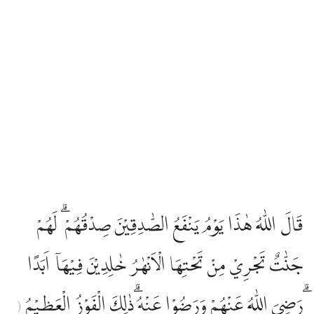
قَالَ اللّٰهُ هٰذَا يَوْمُ يَنْفَعُ الصّٰدِقِيْنَ صِدْقُهُمْ ۗ لَهُمْ
جَنّٰتٌ تَجْرِيْ مِنْ تَحْتِهَا الْاَنْهٰرُ خٰلِدِيْنَ فِيْهَآ اَبَدًا
ۗرَضِيَ اللّٰهُ عَنْهُمْ وَرَضُوْا عَنْهُ ۗذٰلِكَ الْفَوْزُ الْعَظِيْمُ
(