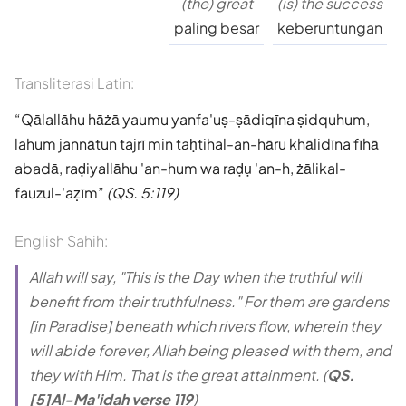
(the) great
(is) the success
paling besar
keberuntungan
Transliterasi Latin:
Qālallāhu hāżā yaumu yanfa'uṣ-ṣādiqīna ṣidquhum,
lahum jannātun tajrī min taḥtihal-an-hāru khālidīna fīhā
abadā, raḍiyallāhu 'an-hum wa raḍụ 'an-h, żālikal-
fauzul-'aẓīm
(QS. 5:119)
English Sahih:
Allah will say, "This is the Day when the truthful will
benefit from their truthfulness." For them are gardens
[in Paradise] beneath which rivers flow, wherein they
will abide forever, Allah being pleased with them, and
they with Him. That is the great attainment. (
QS.
[5]Al-Ma'idah verse 119
)