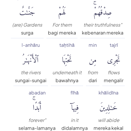
صِدْقُهُمْۚ
لَهُمْ
جَنَّٰتٌ
(are) Gardens
For them
their truthfulness"
surga
bagi mereka
kebenaran mereka
l-anhāru
taḥtihā
min
tajrī
تَجْرِى
مِن
تَحْتِهَا
ٱلْأَنْهَٰرُ
the rivers
underneath it
from
flows
sungai-sungai
bawahnya
dari
mengalir
abadan
fīhā
khālidīna
خَٰلِدِينَ
فِيهَآ
أَبَدًاۚ
forever"
in it
will abide
selama-lamanya
didalamnya
mereka kekal