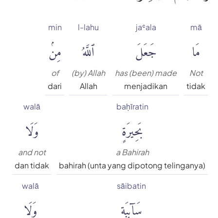
min
l-lahu
jaʿala
mā
مَا
جَعَلَ
ٱللَّهُ
مِنۢ
of
(by) Allah
has (been) made
Not
dari
Allah
menjadikan
tidak
walā
baḥīratin
بَحِيرَةٍ
وَلَا
and not
a Bahirah
dan tidak
bahirah (unta yang dipotong telinganya)
walā
sāibatin
سَآئِبَةٍ
وَلَا