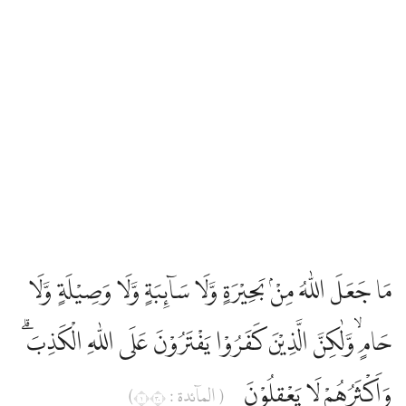
مَا جَعَلَ اللّٰهُ مِنْۢ بَحِيْرَةٍ وَّلَا سَاۤىِٕبَةٍ وَّلَا وَصِيْلَةٍ وَّلَا
حَامٍ ۙوَّلٰكِنَّ الَّذِيْنَ كَفَرُوْا يَفْتَرُوْنَ عَلَى اللّٰهِ الْكَذِبَۗ
وَاَكْثَرُهُمْ لَا يَعْقِلُوْنَ
( الماۤئدة : ١٠٣)