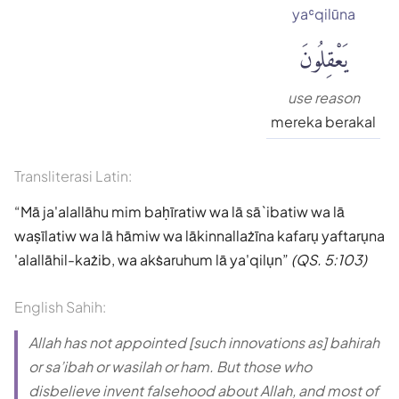
yaʿqilūna
يَعْقِلُونَ
use reason
mereka berakal
Transliterasi Latin:
Mā ja'alallāhu mim baḥīratiw wa lā sā`ibatiw wa lā
waṣīlatiw wa lā hāmiw wa lākinnallażīna kafarụ yaftarụna
'alallāhil-każib, wa akṡaruhum lā ya'qilụn
(QS. 5:103)
English Sahih:
Allah has not appointed [such innovations as] bahirah
or sa’ibah or wasilah or ham. But those who
disbelieve invent falsehood about Allah, and most of