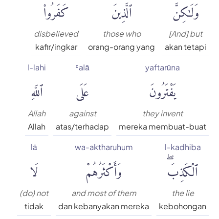
وَلَٰكِنَّ
ٱلَّذِينَ
كَفَرُوا۟
disbelieved
those who
[And] but
kafir/ingkar
orang-orang yang
akan tetapi
l-lahi
ʿalā
yaftarūna
يَفْتَرُونَ
عَلَى
ٱللَّهِ
Allah
against
they invent
Allah
atas/terhadap
mereka membuat-buat
lā
wa-aktharuhum
l-kadhiba
ٱلْكَذِبَۖ
وَأَكْثَرُهُمْ
لَا
(do) not
and most of them
the lie
tidak
dan kebanyakan mereka
kebohongan