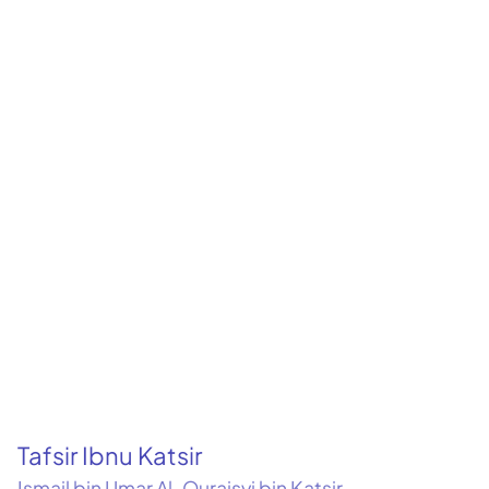
Tafsir Ibnu Katsir
Ismail bin Umar Al-Quraisyi bin Katsir