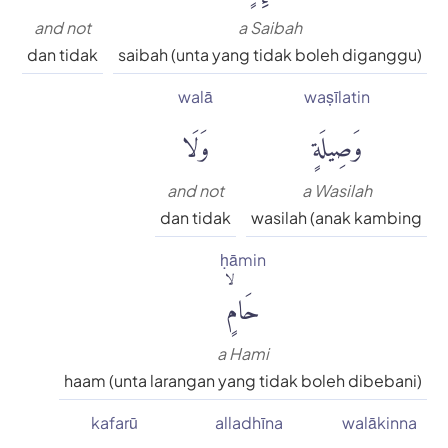
and not
a Saibah
dan tidak
saibah (unta yang tidak boleh diganggu)
walā
waṣīlatin
وَصِيلَةٍ
وَلَا
and not
a Wasilah
dan tidak
wasilah (anak kambing
ḥāmin
حَامٍۙ
a Hami
haam (unta larangan yang tidak boleh dibebani)
kafarū
alladhīna
walākinna