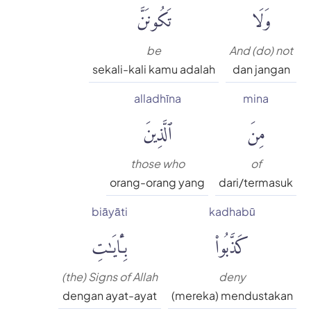
وَلَا
تَكُونَنَّ
be
And (do) not
sekali-kali kamu adalah
dan jangan
alladhīna
mina
مِنَ
ٱلَّذِينَ
those who
of
orang-orang yang
dari/termasuk
biāyāti
kadhabū
كَذَّبُوا۟
بِـَٔايَٰتِ
(the) Signs of Allah
deny
dengan ayat-ayat
(mereka) mendustakan