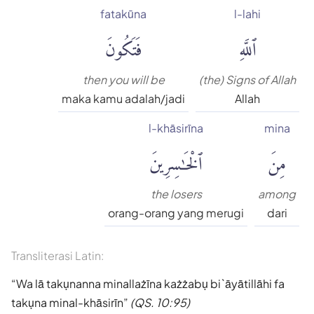
fatakūna
l-lahi
ٱللَّهِ
فَتَكُونَ
then you will be
(the) Signs of Allah
maka kamu adalah/jadi
Allah
l-khāsirīna
mina
مِنَ
ٱلْخَٰسِرِينَ
the losers
among
orang-orang yang merugi
dari
Transliterasi Latin:
Wa lā takụnanna minallażīna każżabụ bi`āyātillāhi fa
takụna minal-khāsirīn
(QS. 10:95)