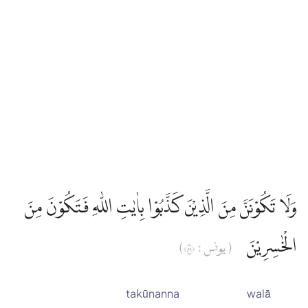
وَلَا تَكُوْنَنَّ مِنَ الَّذِيْنَ كَذَّبُوْا بِاٰيٰتِ اللّٰهِ فَتَكُوْنَ مِنَ
الْخٰسِرِيْنَ
( يونس : ٩٥)
takūnanna
walā