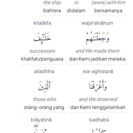
the ship
in
(were) with him
bahtera
didalam
bersamanya
khalāifa
wajaʿalnāhum
وَجَعَلْنَٰهُمْ
خَلَٰٓئِفَ
successors
and We made them
khalifah/penguasa
dan Kami jadikan mereka
alladhīna
wa-aghraqnā
وَأَغْرَقْنَا
ٱلَّذِينَ
those who
and We drowned
orang-orang yang
dan Kami tenggelamkan
biāyātinā
kadhabū
كَذَّبُوا۟
بِـَٔايَٰتِنَاۖ