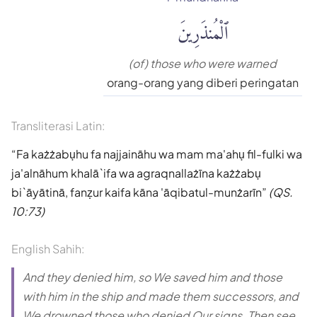
ٱلْمُنذَرِينَ
(of) those who were warned
orang-orang yang diberi peringatan
Transliterasi Latin:
Fa każżabụhu fa najjaināhu wa mam ma'ahụ fil-fulki wa
ja'alnāhum khalā`ifa wa agraqnallażīna każżabụ
bi`āyātinā, fanẓur kaifa kāna 'āqibatul-munżarīn
(QS.
10:73)
English Sahih:
And they denied him, so We saved him and those
with him in the ship and made them successors, and
We drowned those who denied Our signs. Then see