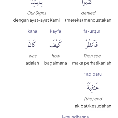
Our Signs
denied
dengan ayat-ayat Kami
(mereka) mendustakan
kāna
kayfa
fa-unẓur
فَٱنظُرْ
كَيْفَ
كَانَ
was
how
Then see
adalah
bagaimana
maka perhatikanlah
ʿāqibatu
عَٰقِبَةُ
(the) end
akibat/kesudahan
l-mundharīna