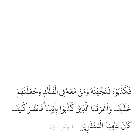
فَكَذَّبُوْهُ فَنَجَّيْنٰهُ وَمَنْ مَّعَهٗ فِى الْفُلْكِ وَجَعَلْنٰهُمْ
خَلٰۤىِٕفَ وَاَغْرَقْنَا الَّذِيْنَ كَذَّبُوْا بِاٰيٰتِنَاۚ فَانْظُرْ كَيْفَ
كَانَ عَاقِبَةُ الْمُنْذَرِيْنَ
( يونس : ٧٣)