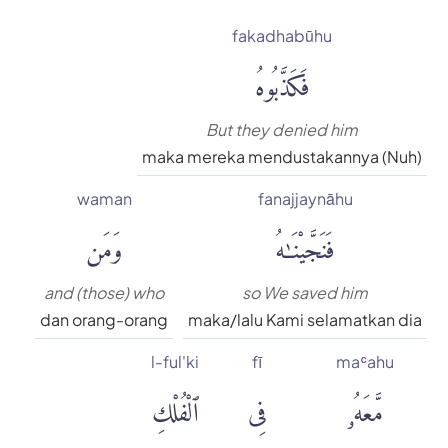
fakadhabūhu
فَكَذَّبُوهُ
But they denied him
maka mereka mendustakannya (Nuh)
waman
fanajjaynāhu
فَنَجَّيْنَٰهُ
وَمَن
and (those) who
so We saved him
dan orang-orang
maka/lalu Kami selamatkan dia
l-ful'ki
fī
maʿahu
مَّعَهُۥ
فِى
ٱلْفُلْكِ