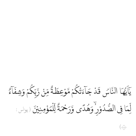
يٰٓاَيُّهَا النَّاسُ قَدْ جَاۤءَتْكُمْ مَّوْعِظَةٌ مِّنْ رَّبِّكُمْ وَشِفَاۤءٌ
لِّمَا فِى الصُّدُوْرِۙ وَهُدًى وَّرَحْمَةٌ لِّلْمُؤْمِنِيْنَ
( يونس :
٥٧)