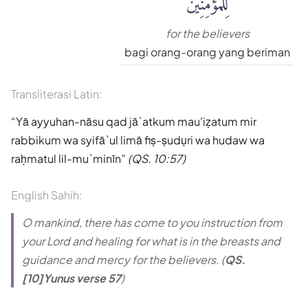
for the believers
bagi orang-orang yang beriman
Transliterasi Latin:
Yā ayyuhan-nāsu qad jā`atkum mau'iẓatum mir
rabbikum wa syifā`ul limā fiṣ-ṣudụri wa hudaw wa
raḥmatul lil-mu`minīn
(QS. 10:57)
English Sahih:
O mankind, there has come to you instruction from
your Lord and healing for what is in the breasts and
guidance and mercy for the believers. (
QS.
[10]Yunus verse 57
)