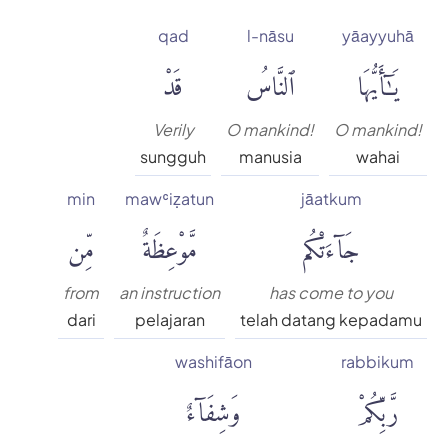
qad
l-nāsu
yāayyuhā
يَٰٓأَيُّهَا
ٱلنَّاسُ
قَدْ
Verily
O mankind!
O mankind!
sungguh
manusia
wahai
min
mawʿiẓatun
jāatkum
جَآءَتْكُم
مَّوْعِظَةٌ
مِّن
from
an instruction
has come to you
dari
pelajaran
telah datang kepadamu
washifāon
rabbikum
رَّبِّكُمْ
وَشِفَآءٌ