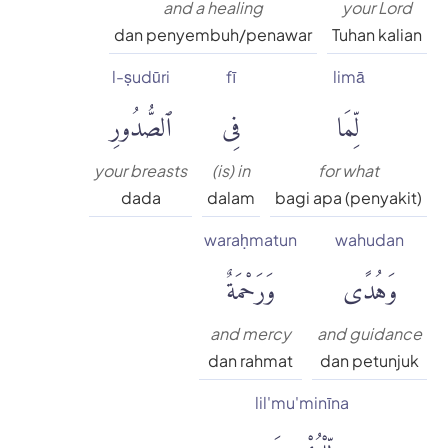
and a healing
your Lord
dan penyembuh/penawar
Tuhan kalian
l-ṣudūri
fī
limā
لِّمَا
فِى
ٱلصُّدُورِ
your breasts
(is) in
for what
dada
dalam
bagi apa (penyakit)
waraḥmatun
wahudan
وَهُدًى
وَرَحْمَةٌ
and mercy
and guidance
dan rahmat
dan petunjuk
lil'mu'minīna
لِّلْمُؤْمِنِينَ