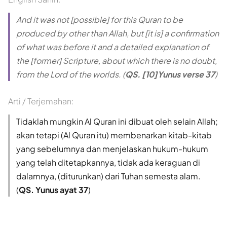
And it was not [possible] for this Quran to be
produced by other than Allah, but [it is] a confirmation
of what was before it and a detailed explanation of
the [former] Scripture, about which there is no doubt,
from the Lord of the worlds. (
QS. [10]Yunus verse 37
)
Arti / Terjemahan:
Tidaklah mungkin Al Quran ini dibuat oleh selain Allah;
akan tetapi (Al Quran itu) membenarkan kitab-kitab
yang sebelumnya dan menjelaskan hukum-hukum
yang telah ditetapkannya, tidak ada keraguan di
dalamnya, (diturunkan) dari Tuhan semesta alam.
(
QS. Yunus ayat 37
)