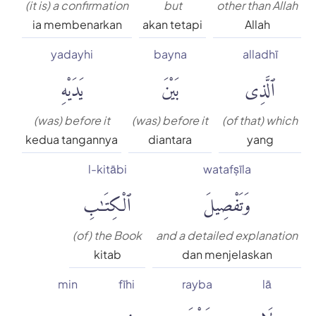
(it is) a confirmation
but
other than Allah
ia membenarkan
akan tetapi
Allah
yadayhi
bayna
alladhī
ٱلَّذِى
بَيْنَ
يَدَيْهِ
(was) before it
(was) before it
(of that) which
kedua tangannya
diantara
yang
l-kitābi
watafṣīla
وَتَفْصِيلَ
ٱلْكِتَٰبِ
(of) the Book
and a detailed explanation
kitab
dan menjelaskan
min
fīhi
rayba
lā
لَا
رَيْبَ
فِيهِ
مِن