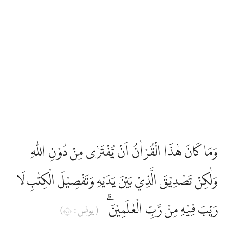
وَمَا كَانَ هٰذَا الْقُرْاٰنُ اَنْ يُّفْتَرٰى مِنْ دُوْنِ اللّٰهِ
وَلٰكِنْ تَصْدِيْقَ الَّذِيْ بَيْنَ يَدَيْهِ وَتَفْصِيْلَ الْكِتٰبِ لَا
رَيْبَ فِيْهِ مِنْ رَّبِّ الْعٰلَمِيْنَۗ
( يونس : ٣٧)