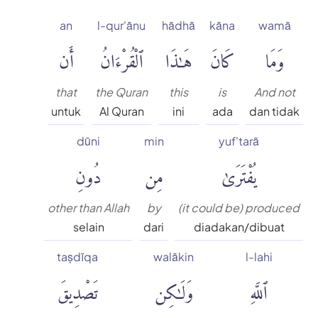
an
l-qur'ānu
hādhā
kāna
wamā
وَمَا
كَانَ
هَٰذَا
ٱلْقُرْءَانُ
أَن
that
the Quran
this
is
And not
untuk
Al Quran
ini
ada
dan tidak
dūni
min
yuf'tarā
يُفْتَرَىٰ
مِن
دُونِ
other than Allah
by
(it could be) produced
selain
dari
diadakan/dibuat
taṣdīqa
walākin
l-lahi
ٱللَّهِ
وَلَٰكِن
تَصْدِيقَ