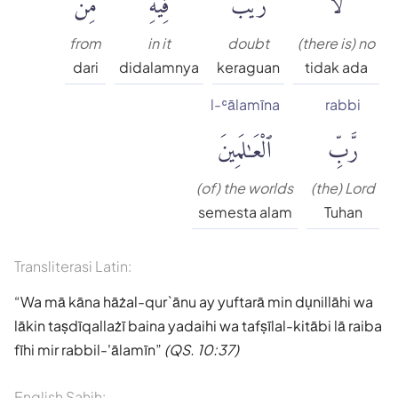
from
in it
doubt
(there is) no
dari
didalamnya
keraguan
tidak ada
l-ʿālamīna
rabbi
رَّبِّ
ٱلْعَٰلَمِينَ
(of) the worlds
(the) Lord
semesta alam
Tuhan
Transliterasi Latin:
Wa mā kāna hāżal-qur`ānu ay yuftarā min dụnillāhi wa
lākin taṣdīqallażī baina yadaihi wa tafṣīlal-kitābi lā raiba
fīhi mir rabbil-'ālamīn
(QS. 10:37)
English Sahih: