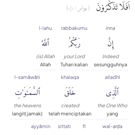
اَفَلَا تَذَكَّرُوْنَ
( يونس : ٣)
l-lahu
rabbakumu
inna
إِنَّ
رَبَّكُمُ
ٱللَّهُ
(is) Allah
your Lord
Indeed
Allah
Tuhan kalian
sesungguhnya
l-samāwāti
khalaqa
alladhī
ٱلَّذِى
خَلَقَ
ٱلسَّمَٰوَٰتِ
the heavens
created
the One Who
langit(jamak)
telah menciptakan
yang
ayyāmin
sittati
fī
wal-arḍa