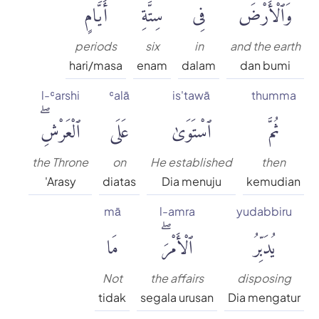
وَٱلْأَرْضَ
فِى
سِتَّةِ
أَيَّامٍ
periods
six
in
and the earth
hari/masa
enam
dalam
dan bumi
l-ʿarshi
ʿalā
is'tawā
thumma
ثُمَّ
ٱسْتَوَىٰ
عَلَى
ٱلْعَرْشِۖ
the Throne
on
He established
then
'Arasy
diatas
Dia menuju
kemudian
mā
l-amra
yudabbiru
يُدَبِّرُ
ٱلْأَمْرَۖ
مَا
Not
the affairs
disposing
tidak
segala urusan
Dia mengatur