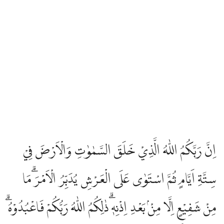
اِنَّ رَبَّكُمُ اللّٰهُ الَّذِيْ خَلَقَ السَّمٰوٰتِ وَالْاَرْضَ فِيْ
سِتَّةِ اَيَّامٍ ثُمَّ اسْتَوٰى عَلَى الْعَرْشِ يُدَبِّرُ الْاَمْرَۗ مَا
مِنْ شَفِيْعٍ اِلَّا مِنْۢ بَعْدِ اِذْنِهٖۗ ذٰلِكُمُ اللّٰهُ رَبُّكُمْ فَاعْبُدُوْهُۗ