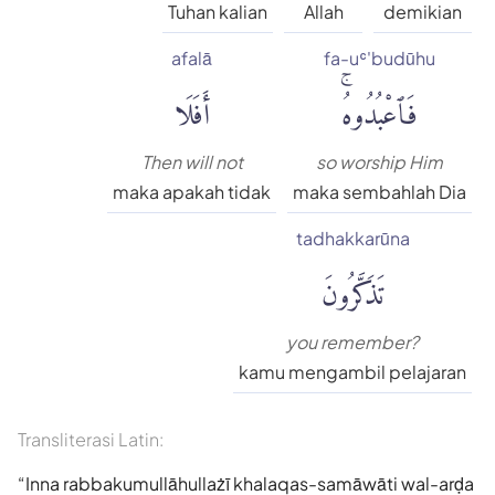
Tuhan kalian
Allah
demikian
afalā
fa-uʿ'budūhu
فَٱعْبُدُوهُۚ
أَفَلَا
Then will not
so worship Him
maka apakah tidak
maka sembahlah Dia
tadhakkarūna
تَذَكَّرُونَ
you remember?
kamu mengambil pelajaran
Transliterasi Latin:
Inna rabbakumullāhullażī khalaqas-samāwāti wal-arḍa