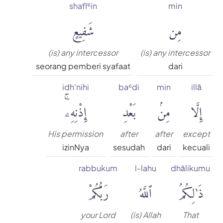
shafīʿin
min
مِن
شَفِيعٍ
(is) any intercessor
(is) any intercessor
seorang pemberi syafaat
dari
idh'nihi
baʿdi
min
illā
إِلَّا
مِنۢ
بَعْدِ
إِذْنِهِۦۚ
His permission
after
after
except
izinNya
sesudah
dari
kecuali
rabbukum
l-lahu
dhālikumu
ذَٰلِكُمُ
ٱللَّهُ
رَبُّكُمْ
your Lord
(is) Allah
That