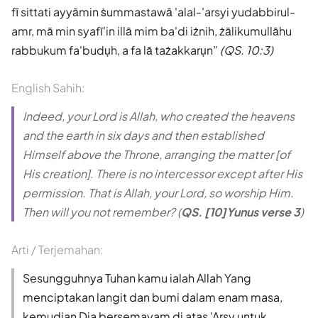
fī sittati ayyāmin ṡummastawā 'alal-'arsyi yudabbirul-
amr, mā min syafī'in illā mim ba'di iżnih, żālikumullāhu
rabbukum fa'budụh, a fa lā tażakkarụn
(QS. 10:3)
English Sahih:
Indeed, your Lord is Allah, who created the heavens
and the earth in six days and then established
Himself above the Throne, arranging the matter [of
His creation]. There is no intercessor except after His
permission. That is Allah, your Lord, so worship Him.
Then will you not remember? (
QS. [10]Yunus verse 3
)
Arti / Terjemahan:
Sesungguhnya Tuhan kamu ialah Allah Yang
menciptakan langit dan bumi dalam enam masa,
kemudian Dia bersemayam di atas 'Arsy untuk