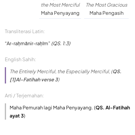
the Most Merciful
The Most Gracious
Maha Penyayang
Maha Pengasih
Transliterasi Latin:
Ar-raḥmānir-raḥīm
(QS. 1:3)
English Sahih:
The Entirely Merciful, the Especially Merciful, (
QS.
[1]Al-Fatihah verse 3
)
Arti / Terjemahan:
Maha Pemurah lagi Maha Penyayang. (
QS. Al-Fatihah
ayat 3
)