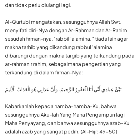
dan tidak perlu diulangi lagi.
Al-Qurtubi mengatakan, sesungguhnya Allah Swt.
menyifati diri-Nya dengan Ar-Rahman dan Ar-Rahim
sesudah firman-nya, "rabbil 'alamina, " tiada lain agar
makna tarhib yang dikandung rabbul 'alamina
dibarengi dengan makna targib yang terkandung pada
ar-rahmanir rahim, sebagaimana pengertian yang
terkandung di dalam firman-Nya:
نَبِّئْ عِبادِي أَنِّي أَنَا الْغَفُورُ الرَّحِيمُ. وَأَنَّ عَذابِي هُوَ الْعَذابُ الْأَلِيمُ
Kabarkanlah kepada hamba-hamba-Ku, bahwa
sesungguhnya Aku-lah Yang Maha Pengampun lagi
Maha Penyayang, dan bahwa sesungguhnya azab-Ku
adalah azab yang sangat pedih. (Al-Hijr: 49-50)