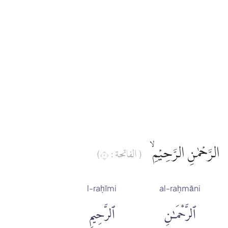
الرَّحْمٰنِ الرَّحِيْمِۙ
( الفاتحة : ٣)
l-raḥīmi
al-raḥmāni
ٱلرَّحْمَٰنِ
ٱلرَّحِيمِ