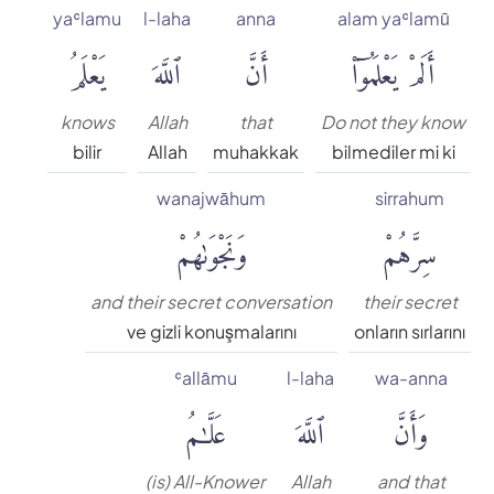
yaʿlamu
l-laha
anna
alam yaʿlamū
Muhammed Esed
أَلَمْ يَعْلَمُوٓا۟
أَنَّ
ٱللَّهَ
يَعْلَمُ
Muslim Shahin
knows
Allah
that
Do not they know
bilir
Allah
muhakkak
bilmediler mi ki
Ömer Nasuhi Bilmen
wanajwāhum
sirrahum
سِرَّهُمْ
وَنَجْوَىٰهُمْ
Rowwad Translation Center
Şaban Piriş
and their secret conversation
their secret
ve gizli konuşmalarını
onların sırlarını
Shaban Britch
ʿallāmu
l-laha
wa-anna
وَأَنَّ
ٱللَّهَ
عَلَّٰمُ
Suat Yıldırım
(is) All-Knower
Allah
and that