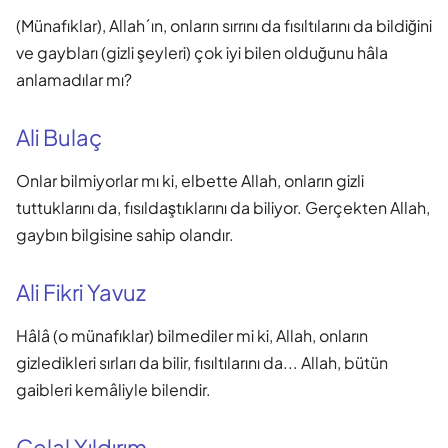
(Münafıklar), Allah´ın, onların sırrını da fısıltılarını da bildiğini
ve gaybları (gizli şeyleri) çok iyi bilen olduğunu hâla
anlamadılar mı?
Ali Bulaç
Onlar bilmiyorlar mı ki, elbette Allah, onların gizli
tuttuklarını da, fısıldaştıklarını da biliyor. Gerçekten Allah,
gaybın bilgisine sahip olandır.
Ali Fikri Yavuz
Hâlâ (o münafıklar) bilmediler mi ki, Allah, onların
gizledikleri sırları da bilir, fısıltılarını da... Allah, bütün
gaibleri kemâliyle bilendir.
Celal Yıldırım