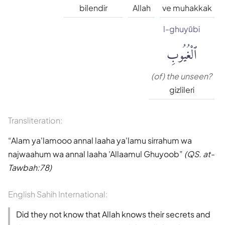
Süleyman Ateş
bilendir
Allah
ve muhakkak
l-ghuyūbi
Tefhim-ul Kuran
ٱلْغُيُوبِ
Yaşar Nuri Öztürk
(of) the unseen?
gizlileri
Transliteration:
Alam ya'lamooo annal laaha ya'lamu sirrahum wa
najwaahum wa annal laaha 'Allaamul Ghuyoob
(QS. at-
Tawbah:78)
English Sahih International:
Did they not know that Allah knows their secrets and