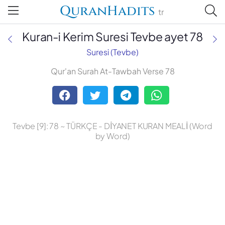
QuranHadits
tr
Kuran-i Kerim Suresi Tevbe ayet 78
Suresi (Tevbe)
Qur'an Surah At-Tawbah Verse 78
Abdulbaki Gölpınarlı
Adem Uğur
Tevbe [9]: 78 ~ TÜRKÇE - DİYANET KURAN MEALİ (Word
Ali Bulaç
by Word)
Ali Fikri Yavuz
Celal Yıldırım
Diyanet Vakfı