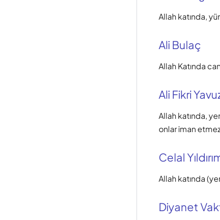
Allah katında, yü
Ali Bulaç
Allah Katında can
Ali Fikri Yavu
Allah katında, ye
onlar iman etmez
Celal Yıldırı
Allah katında (ye
Diyanet Vak