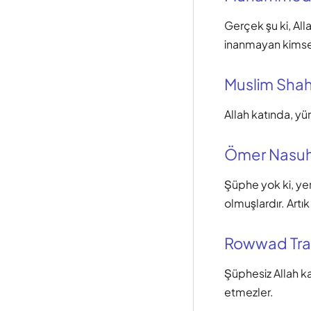
Gerçek şu ki, All
inanmayan kimsel
Muslim Shah
Allah katında, yü
Ömer Nasuh
Şüphe yok ki, yer
olmuşlardır. Artı
Rowwad Tra
Şüphesiz Allah ka
etmezler.