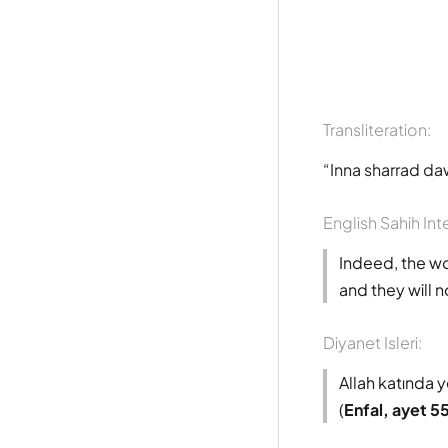
Transliteration:
Inna sharrad da
English Sahih Int
Indeed, the wor
and they will n
Diyanet Isleri:
Allah katında y
(
Enfal, ayet 5