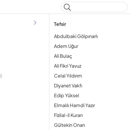
Type to start searching
Tefsir
Abdulbaki Gölpınarlı
Adem Uğur
Ali Bulaç
Ali Fikri Yavuz
Celal Yıldırım
)
Diyanet Vakfı
Edip Yüksel
Elmalılı Hamdi Yazır
Fizilal-il Kuran
Gültekin Onan