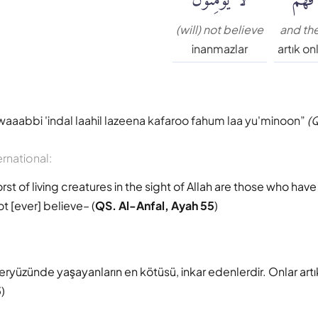
(will) not believe
and th
inanmazlar
artık on
waaabbi 'indal laahil lazeena kafaroo fahum laa yu'minoon
(Q
ernational:
st of living creatures in the sight of Allah are those who hav
ot [ever] believe– (
QS. Al-Anfal, Ayah 55
)
eryüzünde yaşayanların en kötüsü, inkar edenlerdir. Onlar artı
5
)