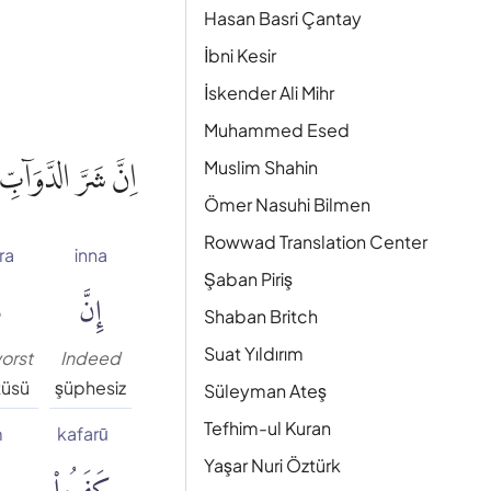
Hasan Basri Çantay
İbni Kesir
İskender Ali Mihr
Muhammed Esed
اِنَّ شَرَّ الدَّوَاۤبِّ
Muslim Shahin
Ömer Nasuhi Bilmen
Rowwad Translation Center
ra
inna
Şaban Piriş
إِنَّ
ش
Shaban Britch
Suat Yıldırım
worst
Indeed
tüsü
şüphesiz
Süleyman Ateş
Tefhim-ul Kuran
m
kafarū
كَفَرُوا۟
Yaşar Nuri Öztürk