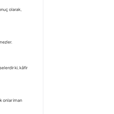
sonuç olarak,
mezler.
lerdir ki, kâfir
ık onlar iman