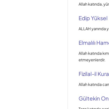
Allah katında, yü
Edip Yüksel
ALLAH yanında yar
Elmalılı Hamd
Allah katında kım
etmeyenlerdir.
Fizilal-il Kur
Allah katında canl
Gültekin O
Tanrı katında can