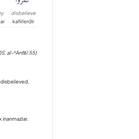
ey
disbelieve
lar
kafirlerdir
S. al-ʾAnfāl:55)
e disbelieved,
k inanmazlar.