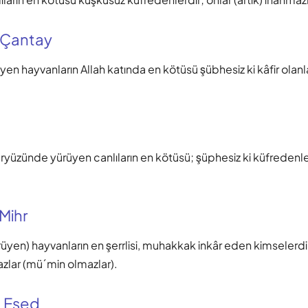
 Çantay
en hayvanların Allah katında en kötüsü şübhesiz ki kâfir olanlar
ryüzünde yürüyen canlıların en kötüsü; şüphesiz ki küfredenlerd
 Mihr
rüyen) hayvanların en şerrlisi, muhakkak inkâr eden kimselerdir 
azlar (mü´min olmazlar).
 Esed