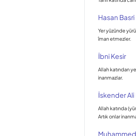
Hasan Basri
Yer yüzünde yürüy
îman etmezler.
İbni Kesir
Allah katından ye
inanmazlar.
İskender Ali
Allah katında (yü
Artık onlar inanm
Muhammed