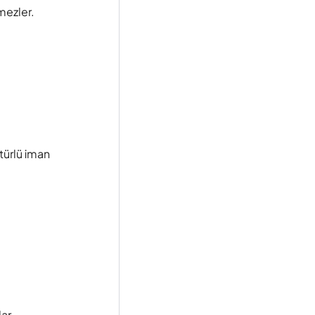
mezler.
türlü iman
ar.