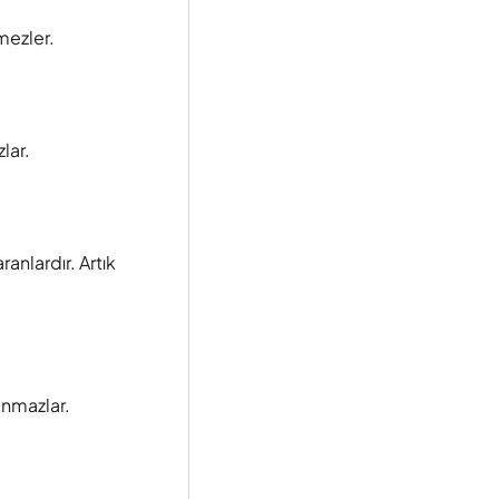
mezler.
lar.
anlardır. Artık
anmazlar.