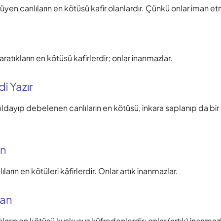
rüyen canlıların en kötüsü kafir olanlardır. Çünkü onlar iman et
atıkların en kötüsü kafirlerdir; onlar inanmazlar.
i Yazır
ıldayıp debelenen canlıların en kötüsü, inkara saplanıp da bir 
an
ıların en kötüleri kâfirlerdir. Onlar artık inanmazlar.
nan
lıların en kötüsü kuşkusuz küfredenlerdir; onlar (artık) inanmazl