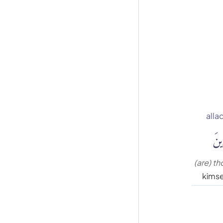
alla
ِينَ
(are) t
kimse