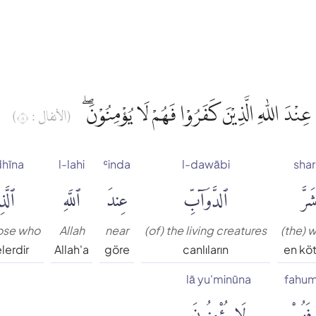
 عِنْدَ اللّٰهِ الَّذِيْنَ كَفَرُوْا فَهُمْ لَا يُؤْمِنُوْنَۖ
(الأنفال : ٨)
dhīna
l-lahi
ʿinda
l-dawābi
shar
َرَّ
ٱلدَّوَآبِّ
عِندَ
ٱللَّهِ
ٱلَّذ
hose who
Allah
near
(of) the living creatures
(the) 
lerdir
Allah'a
göre
canlıların
en kö
lā yu'minūna
fahu
فَهُمْ
لَا يُؤْمِنُونَ