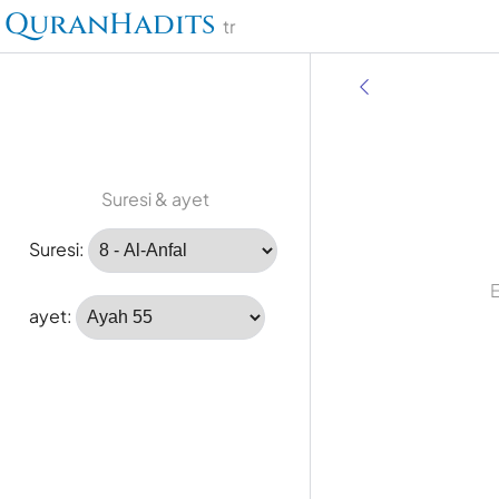
QuranHadits
tr
Suresi & ayet
Suresi:
ayet: