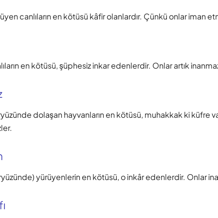
rüyen canlıların en kötüsü kâfir olanlardır. Çünkü onlar iman et
lıların en kötüsü, şüphesiz inkar edenlerdir. Onlar artık inanmaz
z
ryüzünde dolaşan hayvanların en kötüsü, muhakkak ki küfre var
ler.
m
ryüzünde) yürüyenlerin en kötüsü, o inkâr edenlerdir. Onlar in
fı