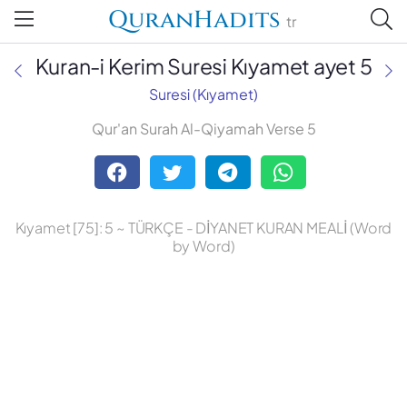
QuranHadits
tr
Kuran-i Kerim Suresi Kıyamet ayet 5
Suresi (Kıyamet)
Qur'an Surah Al-Qiyamah Verse 5
Abdulbaki Gölpınarlı
Adem Uğur
Kıyamet [75]: 5 ~ TÜRKÇE - DİYANET KURAN MEALİ (Word
Ali Bulaç
by Word)
Ali Fikri Yavuz
Celal Yıldırım
Diyanet Vakfı