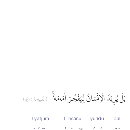
Edip Yüksel
Elmalılı Hamdi Yazır
Fizilal-il Kuran
Gültekin Onan
Hasan Basri Çantay
بَلْ يُرِيْدُ الْاِنْسَانُ لِيَفْجُرَ اَمَامَهٗۚ
(القيامة : ٧٥)
İbni Kesir
liyafjura
l-insānu
yurīdu
bal
İskender Ali Mihr