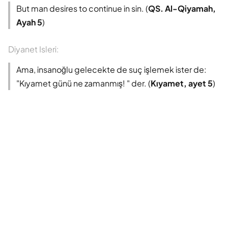
Süleyman Ateş
But man desires to continue in sin. (
QS. Al-Qiyamah,
Ayah 5
)
Tefhim-ul Kuran
Diyanet Isleri:
Yaşar Nuri Öztürk
Ama, insanoğlu gelecekte de suç işlemek ister de:
"Kıyamet günü ne zamanmış! " der. (
Kıyamet, ayet 5
)