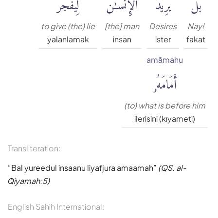
بَلْ
يُرِيدُ
ٱلْإِنسَٰنُ
لِيَفْجُرَ
Muhammed Esed
to give (the) lie
[the] man
Desires
Nay!
yalanlamak
insan
ister
fakat
Muslim Shahin
amāmahu
أَمَامَهُۥ
Ömer Nasuhi Bilmen
Rowwad Translation Center
(to) what is before him
ilerisini (kıyameti)
Şaban Piriş
Transliteration:
Shaban Britch
Bal yureedul insaanu liyafjura amaamah
(QS. al-
Q̈iyamah:5)
Suat Yıldırım
English Sahih International: