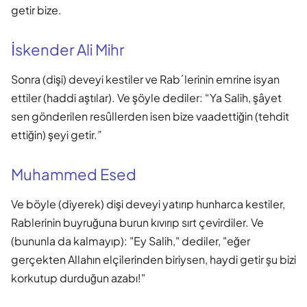
getir bize.
İskender Ali Mihr
Sonra (dişi) deveyi kestiler ve Rab´lerinin emrine isyan
ettiler (haddi aştılar). Ve şöyle dediler: “Ya Salih, şâyet
sen gönderilen resûllerden isen bize vaadettiğin (tehdit
ettiğin) şeyi getir.”
Muhammed Esed
Ve böyle (diyerek) dişi deveyi yatırıp hunharca kestiler,
Rablerinin buyruğuna burun kıvırıp sırt çevirdiler. Ve
(bununla da kalmayıp): "Ey Salih," dediler, "eğer
gerçekten Allahın elçilerinden biriysen, haydi getir şu bizi
korkutup durduğun azabı!"