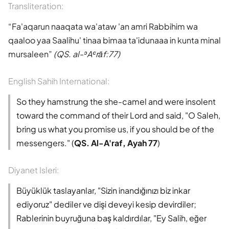
Transliteration:
Fa'aqarun naaqata wa'ataw 'an amri Rabbihim wa
qaaloo yaa Saalihu' tinaa bimaa ta'idunaaa in kunta minal
mursaleen
(QS. al-ʾAʿrāf:77)
English Sahih International:
So they hamstrung the she-camel and were insolent
toward the command of their Lord and said, "O Saleh,
bring us what you promise us, if you should be of the
messengers." (
QS. Al-A'raf, Ayah 77
)
Diyanet Isleri:
Büyüklük taslayanlar, "Sizin inandığınızı biz inkar
ediyoruz" dediler ve dişi deveyi kesip devirdiler;
Rablerinin buyruğuna baş kaldırdılar, "Ey Salih, eğer