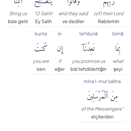
Süleyman Ateş
Bring us
"O Salih!
and they said
(of) their Lord
Tefhim-ul Kuran
bize getir
Ey Salih
ve dediler
Rablerinin
kunta
in
taʿidunā
bimā
Yaşar Nuri Öztürk
بِمَا
تَعِدُنَآ
إِن
كُنتَ
you are
if
you promise us
what
isen
eğer
bizi tehdidettiğin
şeyi
mina l-mur'salīna
مِنَ ٱلْمُرْسَلِينَ
of the Messengers"
elçilerden