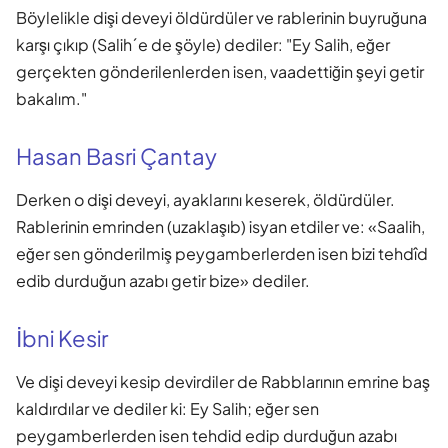
Böylelikle dişi deveyi öldürdüler ve rablerinin buyruğuna
karşı çıkıp (Salih´e de şöyle) dediler: "Ey Salih, eğer
gerçekten gönderilenlerden isen, vaadettiğin şeyi getir
bakalım."
Hasan Basri Çantay
Derken o dişi deveyi, ayaklarını keserek, öldürdüler.
Rablerinin emrinden (uzaklaşıb) isyan etdiler ve: «Saalih,
eğer sen gönderilmiş peygamberlerden isen bizi tehdîd
edib durduğun azabı getir bize» dediler.
İbni Kesir
Ve dişi deveyi kesip devirdiler de Rabblarının emrine baş
kaldırdılar ve dediler ki: Ey Salih; eğer sen
peygamberlerden isen tehdid edip durduğun azabı