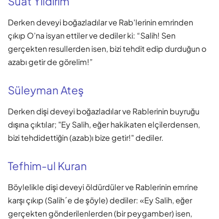
Suat Yıldırım
Derken deveyi boğazladılar ve Rab'lerinin emrinden
çıkıp O’na isyan ettiler ve dediler ki: “Salih! Sen
gerçekten resullerden isen, bizi tehdit edip durduğun o
azabı getir de görelim!”
Süleyman Ateş
Derken dişi deveyi boğazladılar ve Rablerinin buyruğu
dışına çıktılar; "Ey Salih, eğer hakikaten elçilerdensen,
bizi tehdidettiğin (azab)ı bize getir!" dediler.
Tefhim-ul Kuran
Böylelikle dişi deveyi öldürdüler ve Rablerinin emrine
karşı çıkıp (Salih´e de şöyle) dediler: «Ey Salih, eğer
gerçekten gönderilenlerden (bir peygamber) isen,