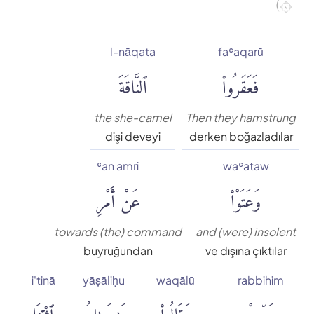
٧)
Muhammed Esed
l-nāqata
faʿaqarū
Muslim Shahin
فَعَقَرُوا۟
ٱلنَّاقَةَ
Ömer Nasuhi Bilmen
the she-camel
Then they hamstrung
dişi deveyi
derken boğazladılar
Rowwad Translation Center
ʿan amri
waʿataw
وَعَتَوْا۟
عَنْ أَمْرِ
Şaban Piriş
Shaban Britch
towards (the) command
and (were) insolent
buyruğundan
ve dışına çıktılar
Suat Yıldırım
i'tinā
yāṣāliḥu
waqālū
rabbihim
رَبِّهِمْ
وَقَالُوا۟
يَٰصَٰلِحُ
ٱئْتِنَا