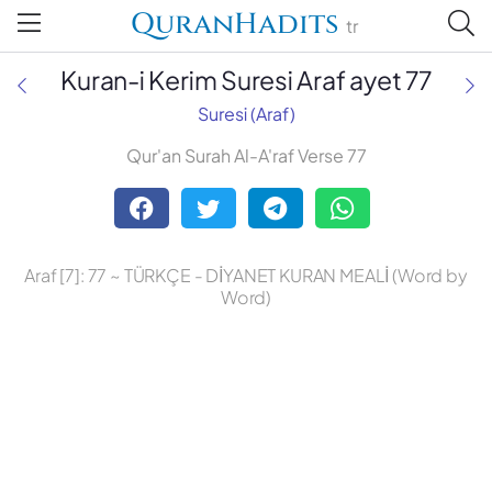
QuranHadits
tr
Kuran-i Kerim Suresi Araf ayet 77
Suresi (Araf)
Qur'an Surah Al-A'raf Verse 77
Abdulbaki Gölpınarlı
Adem Uğur
Araf [7]: 77 ~ TÜRKÇE - DİYANET KURAN MEALİ (Word by
Ali Bulaç
Word)
Ali Fikri Yavuz
Celal Yıldırım
Diyanet Vakfı