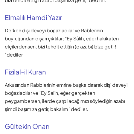
bizi tehdit ettiğin azabı başımıza getir," dediler.
Elmalılı Hamdi Yazır
Derken dişi deveyi boğazladılar ve Rablerinin
buyruğundan dışarı çıktılar; "Ey Sâlih, eğer hakikaten
elçilerdensen, bizi tehdit ettiğin (o azabı) bize getir!
"dediler.
Fizilal-il Kuran
Arkasından Rabblerinin emrine başkaldırarak dişi deveyi
boğazladılar ve ´Ey Salih, eğer gerçekten
peygambersen, ilerde çarpılacağımızı söylediğin azabı
şimdi başımıza getir, bakalım´ dediler.
Gültekin Onan