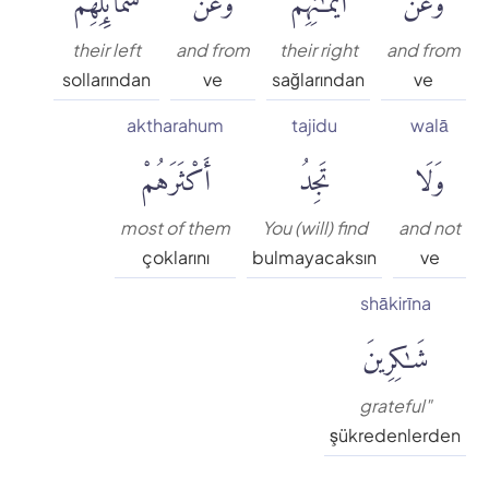
Süleyman Ateş
their left
and from
their right
and from
Tefhim-ul Kuran
sollarından
ve
sağlarından
ve
aktharahum
tajidu
walā
Yaşar Nuri Öztürk
وَلَا
تَجِدُ
أَكْثَرَهُمْ
most of them
You (will) find
and not
çoklarını
bulmayacaksın
ve
shākirīna
شَٰكِرِينَ
grateful"
şükredenlerden