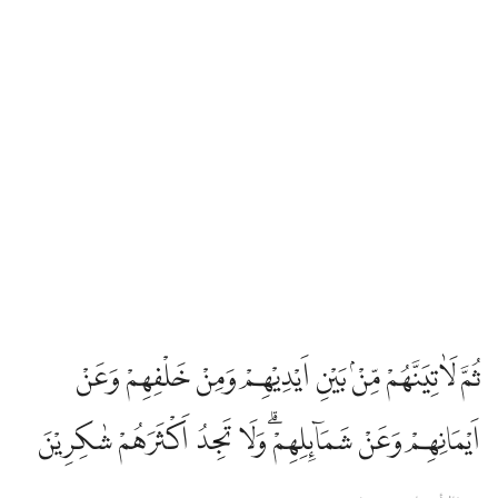
Edip Yüksel
Elmalılı Hamdi Yazır
Fizilal-il Kuran
Gültekin Onan
Hasan Basri Çantay
ثُمَّ لَاٰتِيَنَّهُمْ مِّنْۢ بَيْنِ اَيْدِيْهِمْ وَمِنْ خَلْفِهِمْ وَعَنْ
İbni Kesir
اَيْمَانِهِمْ وَعَنْ شَمَاۤىِٕلِهِمْۗ وَلَا تَجِدُ اَكْثَرَهُمْ شٰكِرِيْنَ
İskender Ali Mihr