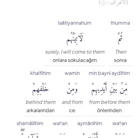
(الأعراف : ٧)
Muhammed Esed
laātiyannahum
thumma
Muslim Shahin
ثُمَّ
لَءَاتِيَنَّهُم
Ömer Nasuhi Bilmen
surely, I will come to them
Then
onlara sokulacağım
sonra
Rowwad Translation Center
khalfihim
wamin
min bayni aydīhim
مِّنۢ بَيْنِ أَيْدِيهِمْ
وَمِنْ
خَلْفِهِمْ
Şaban Piriş
Shaban Britch
behind them
and from
from before them
arkalarından
ce
önlerinden
Suat Yıldırım
shamāilihim
waʿan
aymānihim
waʿan
وَعَنْ
أَيْمَٰنِهِمْ
وَعَن
شَمَآئِلِهِمْۖ