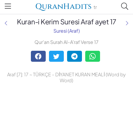
QuranHadits
tr
Kuran-i Kerim Suresi Araf ayet 17
Suresi (Araf)
Qur'an Surah Al-A'raf Verse 17
Abdulbaki Gölpınarlı
Adem Uğur
Araf [7]: 17 ~ TÜRKÇE - DİYANET KURAN MEALİ (Word by
Ali Bulaç
Word)
Ali Fikri Yavuz
Celal Yıldırım
Diyanet Vakfı