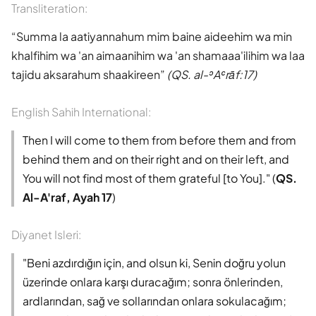
Transliteration:
Summa la aatiyannahum mim baine aideehim wa min
khalfihim wa 'an aimaanihim wa 'an shamaaa'ilihim wa laa
tajidu aksarahum shaakireen
(QS. al-ʾAʿrāf:17)
English Sahih International:
Then I will come to them from before them and from
behind them and on their right and on their left, and
You will not find most of them grateful [to You]." (
QS.
Al-A'raf, Ayah 17
)
Diyanet Isleri:
"Beni azdırdığın için, and olsun ki, Senin doğru yolun
üzerinde onlara karşı duracağım; sonra önlerinden,
ardlarından, sağ ve sollarından onlara sokulacağım;