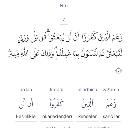
Tefsir
7
زَعَمَ الَّذِيْنَ كَفَرُوْٓا اَنْ لَّنْ يُّبْعَثُوْاۗ قُلْ بَلٰى وَرَبِّيْ
لَتُبْعَثُنَّ ثُمَّ لَتُنَبَّؤُنَّ بِمَا عَمِلْتُمْۗ وَذٰلِكَ عَلَى اللّٰهِ يَسِيْرٌ
٧
an lan
kafarū
alladhīna
zaʿama
زَعَمَ
ٱلَّذِينَ
كَفَرُوٓا۟
أَن لَّن
kesinlikle
inkar eden(ler)
kimseler
sandılar