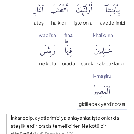
بِـَٔايَٰتِنَآ
أُو۟لَٰٓئِكَ
أَصْحَٰبُ
ٱلنَّارِ
ateş
halkıdır
işte onlar
ayetlerimizi
wabi'sa
fīhā
khālidīna
خَٰلِدِينَ
فِيهَاۖ
وَبِئْسَ
ne kötü
orada
sürekli kalacaklardır
l-maṣīru
ٱلْمَصِيرُ
gidilecek yerdir orası
İnkar edip, ayetlerimizi yalanlayanlar, işte onlar da
ateşliklerdir, orada temellidirler. Ne kötü bir
dönüştür!
([64] Tegabun: 10)