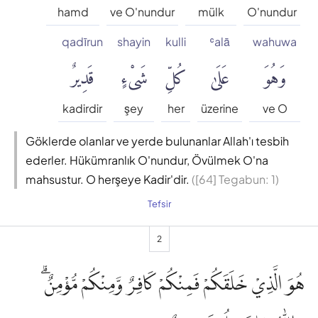
hamd
ve O'nundur
mülk
O'nundur
qadīrun
shayin
kulli
ʿalā
wahuwa
وَهُوَ
عَلَىٰ
كُلِّ
شَىْءٍ
قَدِيرٌ
kadirdir
şey
her
üzerine
ve O
Göklerde olanlar ve yerde bulunanlar Allah'ı tesbih
ederler. Hükümranlık O'nundur, Övülmek O'na
mahsustur. O herşeye Kadir'dir.
([64] Tegabun: 1)
Tefsir
2
هُوَ الَّذِيْ خَلَقَكُمْ فَمِنْكُمْ كَافِرٌ وَّمِنْكُمْ مُّؤْمِنٌۗ