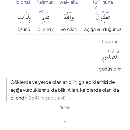
bidhāti
ʿalīmun
wal-lahu
tuʿ'linūna
تُعْلِنُونَۚ
وَٱللَّهُ
عَلِيمٌۢ
بِذَاتِ
özünü
bilendir
ve Allah
açığa vurduğunuz
l-ṣudūri
ٱلصُّدُورِ
göğüslerin
Göklerde ve yerde olanları bilir; gizlediklerinizi de
açığa vurduklarınızı da bilir; Allah, kalblerde olanı da
bilendir.
([64] Tegabun: 4)
Tefsir
5