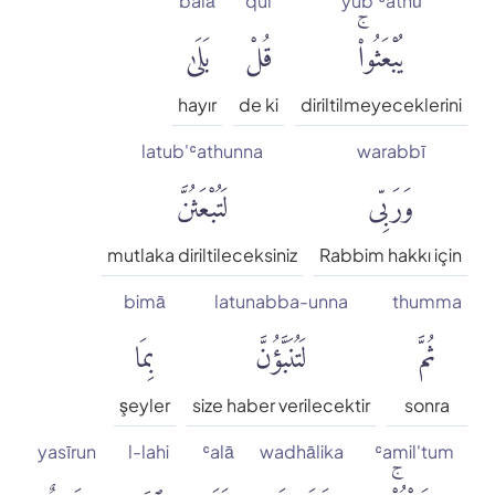
balā
qul
yub'ʿathū
يُبْعَثُوا۟ۚ
قُلْ
بَلَىٰ
hayır
de ki
diriltilmeyeceklerini
latub'ʿathunna
warabbī
وَرَبِّى
لَتُبْعَثُنَّ
mutlaka diriltileceksiniz
Rabbim hakkı için
bimā
latunabba-unna
thumma
ثُمَّ
لَتُنَبَّؤُنَّ
بِمَا
şeyler
size haber verilecektir
sonra
yasīrun
l-lahi
ʿalā
wadhālika
ʿamil'tum