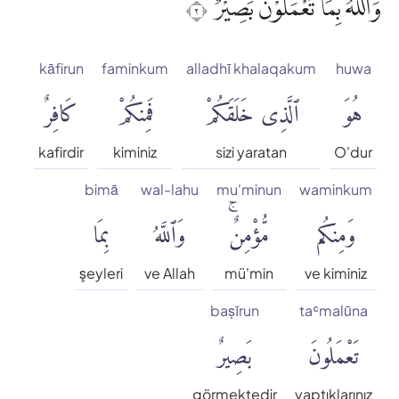
وَاللّٰهُ بِمَا تَعْمَلُوْنَ بَصِيْرٌ ٢
kāfirun
faminkum
alladhī khalaqakum
huwa
هُوَ
ٱلَّذِى خَلَقَكُمْ
فَمِنكُمْ
كَافِرٌ
kafirdir
kiminiz
sizi yaratan
O'dur
bimā
wal-lahu
mu'minun
waminkum
وَمِنكُم
مُّؤْمِنٌۚ
وَٱللَّهُ
بِمَا
şeyleri
ve Allah
mü'min
ve kiminiz
baṣīrun
taʿmalūna
تَعْمَلُونَ
بَصِيرٌ
görmektedir
yaptıklarınız