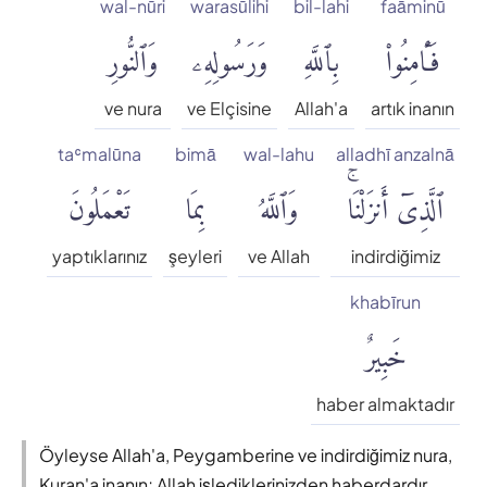
wal-nūri
warasūlihi
bil-lahi
faāminū
فَـَٔامِنُوا۟
بِٱللَّهِ
وَرَسُولِهِۦ
وَٱلنُّورِ
ve nura
ve Elçisine
Allah'a
artık inanın
taʿmalūna
bimā
wal-lahu
alladhī anzalnā
ٱلَّذِىٓ أَنزَلْنَاۚ
وَٱللَّهُ
بِمَا
تَعْمَلُونَ
yaptıklarınız
şeyleri
ve Allah
indirdiğimiz
khabīrun
خَبِيرٌ
haber almaktadır
Öyleyse Allah'a, Peygamberine ve indirdiğimiz nura,
Kuran'a inanın; Allah işlediklerinizden haberdardır.