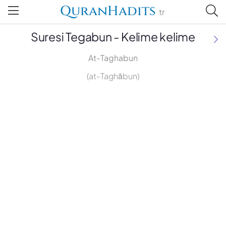
QuranHadits
tr
Suresi Tegabun - Kelime kelime
At-Taghabun
(at-Taghābun)