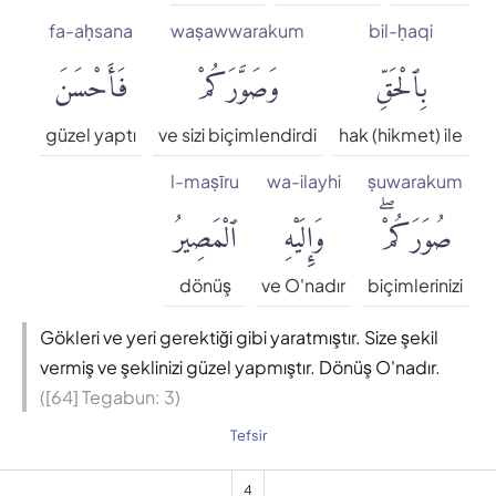
fa-aḥsana
waṣawwarakum
bil-ḥaqi
بِٱلْحَقِّ
وَصَوَّرَكُمْ
فَأَحْسَنَ
güzel yaptı
ve sizi biçimlendirdi
hak (hikmet) ile
l-maṣīru
wa-ilayhi
ṣuwarakum
صُوَرَكُمْۖ
وَإِلَيْهِ
ٱلْمَصِيرُ
dönüş
ve O'nadır
biçimlerinizi
Gökleri ve yeri gerektiği gibi yaratmıştır. Size şekil
vermiş ve şeklinizi güzel yapmıştır. Dönüş O'nadır.
([64] Tegabun: 3)
Tefsir
4