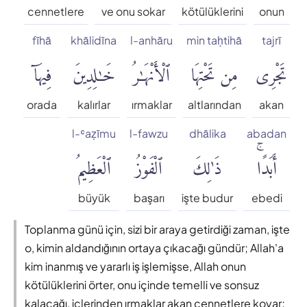
cennetlere
ve onu sokar
kötülüklerini
onun
fīhā
khālidīna
l-anhāru
min taḥtihā
tajrī
تَجْرِى
مِن تَحْتِهَا
ٱلْأَنْهَٰرُ
خَٰلِدِينَ
فِيهَآ
orada
kalırlar
ırmaklar
altlarından
akan
l-ʿaẓīmu
l-fawzu
dhālika
abadan
أَبَدًاۚ
ذَٰلِكَ
ٱلْفَوْزُ
ٱلْعَظِيمُ
büyük
başarı
işte budur
ebedi
Toplanma günü için, sizi bir araya getirdiği zaman, işte
o, kimin aldandığının ortaya çıkacağı gündür; Allah'a
kim inanmış ve yararlı iş işlemişse, Allah onun
kötülüklerini örter, onu içinde temelli ve sonsuz
kalacağı, içlerinden ırmaklar akan cennetlere koyar;