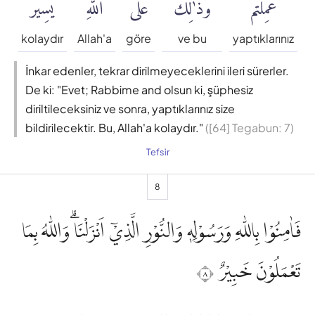
عَمِلْتُمْۚ
وَذَٰلِكَ
عَلَى
ٱللَّهِ
يَسِيرٌ
kolaydır
Allah'a
göre
ve bu
yaptıklarınız
İnkar edenler, tekrar dirilmeyeceklerini ileri sürerler.
De ki: "Evet; Rabbime and olsun ki, şüphesiz
diriltileceksiniz ve sonra, yaptıklarınız size
bildirilecektir. Bu, Allah'a kolaydır."
([64] Tegabun: 7)
Tefsir
8
فَاٰمِنُوْا بِاللّٰهِ وَرَسُوْلِهٖ وَالنُّوْرِ الَّذِيْٓ اَنْزَلْنَاۗ وَاللّٰهُ بِمَا
تَعْمَلُوْنَ خَبِيْرٌ ٨