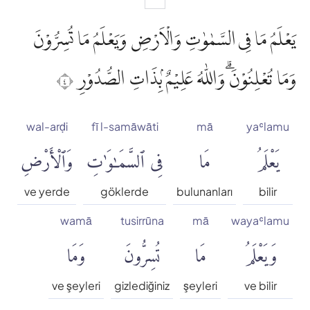
يَعْلَمُ مَا فِى السَّمٰوٰتِ وَالْاَرْضِ وَيَعْلَمُ مَا تُسِرُّوْنَ
وَمَا تُعْلِنُوْنَۗ وَاللّٰهُ عَلِيْمٌ ۢبِذَاتِ الصُّدُوْرِ ٤
wal-arḍi
fī l-samāwāti
mā
yaʿlamu
يَعْلَمُ
مَا
فِى ٱلسَّمَٰوَٰتِ
وَٱلْأَرْضِ
ve yerde
göklerde
bulunanları
bilir
wamā
tusirrūna
mā
wayaʿlamu
وَيَعْلَمُ
مَا
تُسِرُّونَ
وَمَا
ve şeyleri
gizlediğiniz
şeyleri
ve bilir