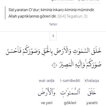
Sizi yaratan O'dur; kiminiz inkarcı kiminiz mümindir.
Allah yaptıklarınızı gören'dir.
([64] Tegabun: 2)
Tefsir
3
خَلَقَ السَّمٰوٰتِ وَالْاَرْضَ بِالْحَقِّ وَصَوَّرَكُمْ فَاَحْسَنَ
صُوَرَكُمْۚ وَاِلَيْهِ الْمَصِيْرُ ٣
wal-arḍa
l-samāwāti
khalaqa
خَلَقَ
ٱلسَّمَٰوَٰتِ
وَٱلْأَرْضَ
ve yeri
gökleri
yarattı