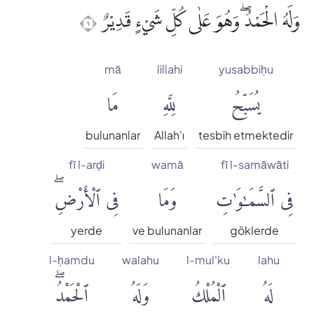
وَلَهُ الْحَمْدُۖ وَهُوَ عَلٰى كُلِّ شَيْءٍ قَدِيْرٌ ١
mā
lillahi
yusabbiḥu
يُسَبِّحُ
لِلَّهِ
مَا
bulunanlar
Allah'ı
tesbih etmektedir
fī l-arḍi
wamā
fī l-samāwāti
فِى ٱلسَّمَٰوَٰتِ
وَمَا
فِى ٱلْأَرْضِۖ
yerde
ve bulunanlar
göklerde
l-ḥamdu
walahu
l-mul'ku
lahu
لَهُ
ٱلْمُلْكُ
وَلَهُ
ٱلْحَمْدُۖ