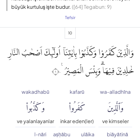
büyük kurtuluş işte budur.
([64] Tegabun: 9)
Tefsir
10
وَالَّذِيْنَ كَفَرُوْا وَكَذَّبُوْا بِاٰيٰتِنَآ اُولٰۤىِٕكَ اَصْحٰبُ النَّارِ
خٰلِدِيْنَ فِيْهَاۗ وَبِئْسَ الْمَصِيْرُ ࣖ ١٠
wakadhabū
kafarū
wa-alladhīna
وَٱلَّذِينَ
كَفَرُوا۟
وَكَذَّبُوا۟
ve yalanlayanlar
inkar eden(ler)
ve kimseler
l-nāri
aṣḥābu
ulāika
biāyātinā