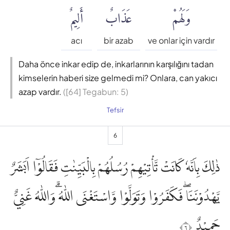
وَلَهُمْ
عَذَابٌ
أَلِيمٌ
acı
bir azab
ve onlar için vardır
Daha önce inkar edip de, inkarlarının karşılığını tadan
kimselerin haberi size gelmedi mi? Onlara, can yakıcı
azap vardır.
([64] Tegabun: 5)
Tefsir
6
ذٰلِكَ بِاَنَّهٗ كَانَتْ تَّأْتِيْهِمْ رُسُلُهُمْ بِالْبَيِّنٰتِ فَقَالُوْٓا اَبَشَرٌ
يَّهْدُوْنَنَاۖ فَكَفَرُوْا وَتَوَلَّوْا وَّاسْتَغْنَى اللّٰهُ ۗوَاللّٰهُ غَنِيٌّ
حَمِيْدٌ ٦