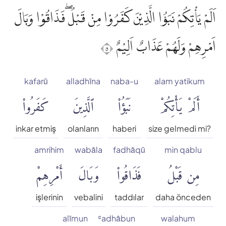
اَلَمْ يَأْتِكُمْ نَبَؤُا الَّذِيْنَ كَفَرُوْا مِنْ قَبْلُ ۖفَذَاقُوْا وَبَالَ
اَمْرِهِمْ وَلَهُمْ عَذَابٌ اَلِيْمٌ ٥
kafarū
alladhīna
naba-u
alam yatikum
أَلَمْ يَأْتِكُمْ
نَبَؤُا۟
ٱلَّذِينَ
كَفَرُوا۟
inkar etmiş
olanların
haberi
size gelmedi mi?
amrihim
wabāla
fadhāqū
min qablu
مِن قَبْلُ
فَذَاقُوا۟
وَبَالَ
أَمْرِهِمْ
işlerinin
vebalini
taddılar
daha önceden
alīmun
ʿadhābun
walahum