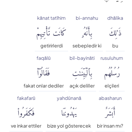
kānat tatīhim
bi-annahu
dhālika
ذَٰلِكَ
بِأَنَّهُۥ
كَانَت تَّأْتِيهِمْ
getirirlerdi
sebepledir ki
bu
faqālū
bil-bayināti
rusuluhum
رُسُلُهُم
بِٱلْبَيِّنَٰتِ
فَقَالُوٓا۟
fakat onlar dediler
açık deliller
elçileri
fakafarū
yahdūnanā
abasharun
أَبَشَرٌ
يَهْدُونَنَا
فَكَفَرُوا۟
ve inkar ettiler
bize yol gösterecek
bir insan mı?