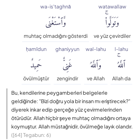
wa-is'taghnā
watawallaw
وَتَوَلَّوا۟ۚ
وَّٱسْتَغْنَى
muhtaç olmadığını gösterdi
ve yüz çevirdiler
ḥamīdun
ghaniyyun
wal-lahu
l-lahu
ٱللَّهُۚ
وَٱللَّهُ
غَنِىٌّ
حَمِيدٌ
övülmüştür
zengindir
ve Allah
Allah da
Bu, kendilerine peygamberleri belgelerle
geldiğinde: "Bizi doğru yola bir insan mı eriştirecek?"
diyerek inkar edip gerçeğe yüz çevirmelerinden
ötürüdür. Allah hiçbir şeye muhtaç olmadığını ortaya
koymuştur. Allah müstağnidir, övülmeğe layık olandır.
([64] Tegabun: 6)