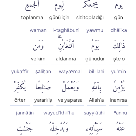
يَوْمَ
يَجْمَعُكُمْ
لِيَوْمِ
ٱلْجَمْعِۖ
toplanma
günü için
sizi topladığı
gün
waman
l-taghābuni
yawmu
dhālika
ذَٰلِكَ
يَوْمُ
ٱلتَّغَابُنِۗ
وَمَن
ve kim
aldanma
günüdür
işte o
yukaffir
ṣāliḥan
wayaʿmal
bil-lahi
yu'min
يُؤْمِنۢ
بِٱللَّهِ
وَيَعْمَلْ
صَٰلِحًا
يُكَفِّرْ
örter
yararlı iş
ve yaparsa
Allah'a
inanırsa
jannātin
wayud'khil'hu
sayyiātihi
ʿanhu
عَنْهُ
سَيِّـَٔاتِهِۦ
وَيُدْخِلْهُ
جَنَّٰتٍ