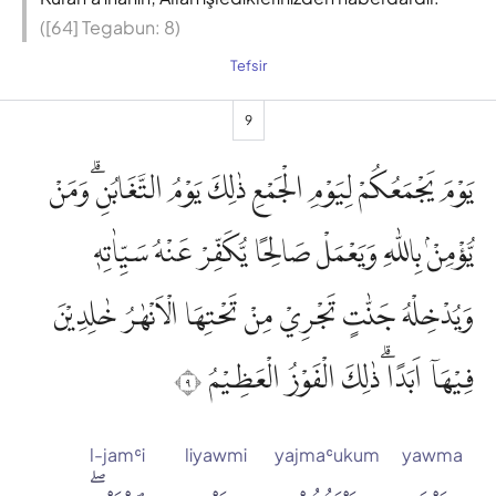
([64] Tegabun: 8)
Tefsir
9
يَوْمَ يَجْمَعُكُمْ لِيَوْمِ الْجَمْعِ ذٰلِكَ يَوْمُ التَّغَابُنِۗ وَمَنْ
يُّؤْمِنْۢ بِاللّٰهِ وَيَعْمَلْ صَالِحًا يُّكَفِّرْ عَنْهُ سَيِّاٰتِهٖ
وَيُدْخِلْهُ جَنّٰتٍ تَجْرِيْ مِنْ تَحْتِهَا الْاَنْهٰرُ خٰلِدِيْنَ
فِيْهَآ اَبَدًاۗ ذٰلِكَ الْفَوْزُ الْعَظِيْمُ ٩
l-jamʿi
liyawmi
yajmaʿukum
yawma