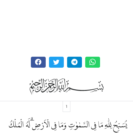
1
يُسَبِّحُ لِلّٰهِ مَا فِى السَّمٰوٰتِ وَمَا فِى الْاَرْضِۗ لَهُ الْمُلْكُ