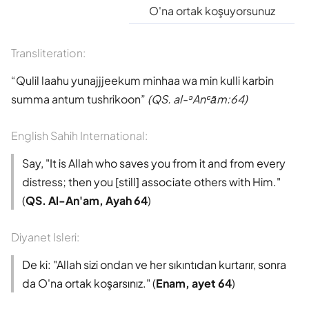
Süleyman Ateş
O'na ortak koşuyorsunuz
Tefhim-ul Kuran
Transliteration:
Qulil laahu yunajjjeekum minhaa wa min kulli karbin
Yaşar Nuri Öztürk
summa antum tushrikoon
(QS. al-ʾAnʿām:64)
English Sahih International:
Say, "It is Allah who saves you from it and from every
distress; then you [still] associate others with Him."
(
QS. Al-An'am, Ayah 64
)
Diyanet Isleri:
De ki: "Allah sizi ondan ve her sıkıntıdan kurtarır, sonra
da O'na ortak koşarsınız." (
Enam, ayet 64
)