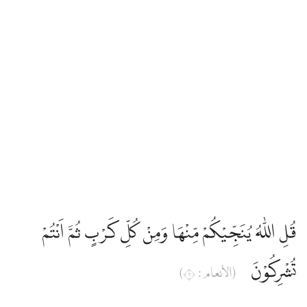
Edip Yüksel
Elmalılı Hamdi Yazır
Fizilal-il Kuran
Gültekin Onan
Hasan Basri Çantay
قُلِ اللّٰهُ يُنَجِّيْكُمْ مِّنْهَا وَمِنْ كُلِّ كَرْبٍ ثُمَّ اَنْتُمْ
İbni Kesir
تُشْرِكُوْنَ
(الأنعام : ٦)
İskender Ali Mihr