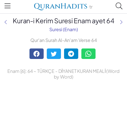
QuranHadits
tr
Kuran-i Kerim Suresi Enam ayet 64
Suresi (Enam)
Qur'an Surah Al-An'am Verse 64
Abdulbaki Gölpınarlı
Adem Uğur
Enam [6]: 64 ~ TÜRKÇE - DİYANET KURAN MEALİ (Word
Ali Bulaç
by Word)
Ali Fikri Yavuz
Celal Yıldırım
Diyanet Vakfı