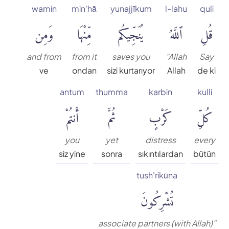
wamin
min'hā
yunajjīkum
l-lahu
quli
Muhammed Esed
قُلِ
ٱللَّهُ
يُنَجِّيكُم
مِّنْهَا
وَمِن
Muslim Shahin
and from
from it
saves you
"Allah
Say
ve
ondan
sizi kurtarıyor
Allah
de ki
Ömer Nasuhi Bilmen
antum
thumma
karbin
kulli
كُلِّ
كَرْبٍ
ثُمَّ
أَنتُمْ
Rowwad Translation Center
Şaban Piriş
you
yet
distress
every
siz yine
sonra
sıkıntılardan
bütün
Shaban Britch
tush'rikūna
تُشْرِكُونَ
Suat Yıldırım
associate partners (with Allah)"