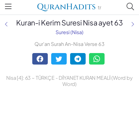
QuranHadits
tr
Kuran-i Kerim Suresi Nisa ayet 63
Suresi (Nisa)
Qur'an Surah An-Nisa Verse 63
Abdulbaki Gölpınarlı
Adem Uğur
Nisa [4]: 63 ~ TÜRKÇE - DİYANET KURAN MEALİ (Word by
Ali Bulaç
Word)
Ali Fikri Yavuz
Celal Yıldırım
Diyanet Vakfı