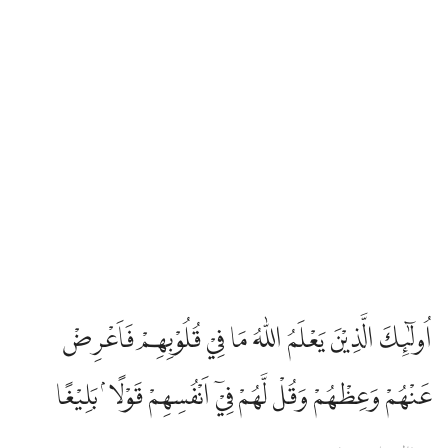
Edip Yüksel
Elmalılı Hamdi Yazır
Fizilal-il Kuran
Gültekin Onan
Hasan Basri Çantay
اُولٰۤىِٕكَ الَّذِيْنَ يَعْلَمُ اللّٰهُ مَا فِيْ قُلُوْبِهِمْ فَاَعْرِضْ
İbni Kesir
عَنْهُمْ وَعِظْهُمْ وَقُلْ لَّهُمْ فِيْٓ اَنْفُسِهِمْ قَوْلًا ۢ بَلِيْغًا
İskender Ali Mihr