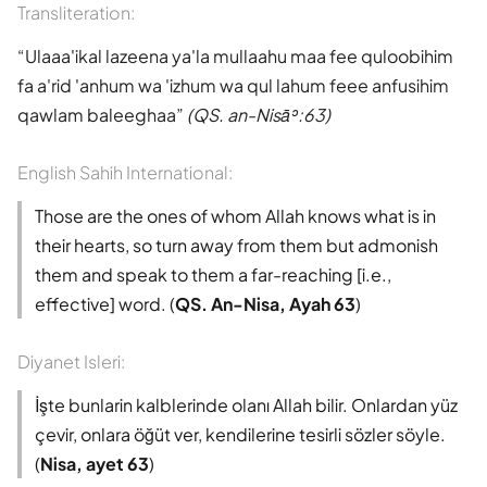
Transliteration:
Ulaaa'ikal lazeena ya'la mullaahu maa fee quloobihim
fa a'rid 'anhum wa 'izhum wa qul lahum feee anfusihim
qawlam baleeghaa
(QS. an-Nisāʾ:63)
English Sahih International:
Those are the ones of whom Allah knows what is in
their hearts, so turn away from them but admonish
them and speak to them a far-reaching [i.e.,
effective] word. (
QS. An-Nisa, Ayah 63
)
Diyanet Isleri:
İşte bunlarin kalblerinde olanı Allah bilir. Onlardan yüz
çevir, onlara öğüt ver, kendilerine tesirli sözler söyle.
(
Nisa, ayet 63
)