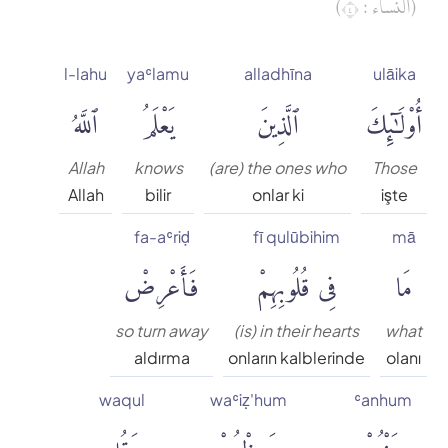
(النساء : ٤)
Muhammed Esed
l-lahu
yaʿlamu
alladhīna
ulāika
Muslim Shahin
أُو۟لَٰٓئِكَ
ٱلَّذِينَ
يَعْلَمُ
ٱللَّهُ
Ömer Nasuhi Bilmen
Allah
knows
(are) the ones who
Those
Allah
bilir
onlar ki
işte
Rowwad Translation Center
fa-aʿriḍ
fī qulūbihim
mā
مَا
فِى قُلُوبِهِمْ
فَأَعْرِضْ
Şaban Piriş
Shaban Britch
so turn away
(is) in their hearts
what
aldırma
onların kalblerinde
olanı
Suat Yıldırım
waqul
waʿiẓ'hum
ʿanhum
عَنْهُمْ
وَعِظْهُمْ
وَقُل