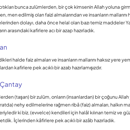
ptıkları bunca zulümlerden, bir çok kimsenin Allah yoluna girm
, men edilmiş olan faizi almalarından ve insanların mallarını h
erinden dolayı, daha önce helal olan bazı temiz maddeler Y
arın arasındaki kafirlere acı bir azap hazırladık.
nan
leri halde faiz almaları ve insanların mallarını haksız yere y
ardan kafirlere pek acıklı bir azab hazırlamışızdır.
 Çantay
erden (taşan) bir zulüm, onların (insanlardan) bir çoğunu Alla
vratda) nehy edilmelerine rağmen ribâ (faiz) almaları, halkın mal
yledir ki biz, (evvelce) kendileri için halâl kılınan temiz ve gü
tdik. İçlerinden kâfirlere pek acıklı bir azâb hazırladık.