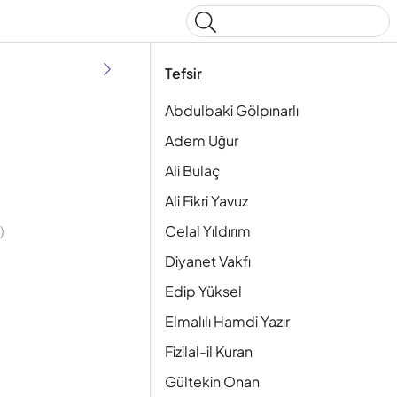
Type to start searching
Tefsir
Abdulbaki Gölpınarlı
Adem Uğur
Ali Bulaç
Ali Fikri Yavuz
Celal Yıldırım
)
Diyanet Vakfı
Edip Yüksel
Elmalılı Hamdi Yazır
Fizilal-il Kuran
Gültekin Onan