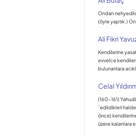
Ali Bulaç
Ondan nehyedildik
(öyle yaptık.) Onl
Ali Fikri Yavu
Kendilerine yasak
evvelce kendileri
bulunanlara acıklı
Celal Yıldırı
(160-161) Yahudil
´edildikleri hald
önce) kendilerine 
üzere kalanlara el