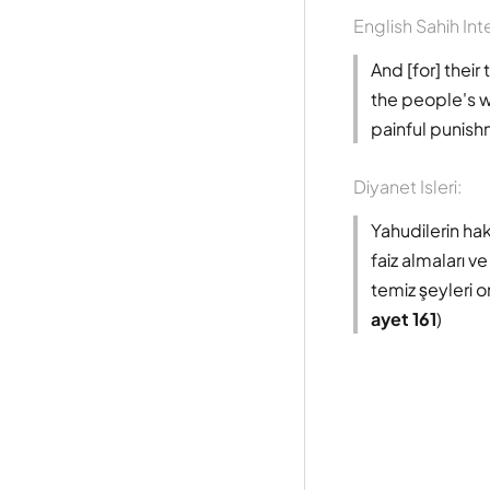
English Sahih Int
And [for] their
the people's w
painful punish
Diyanet Isleri:
Yahudilerin ha
faiz almaları v
temiz şeyleri o
ayet 161
)