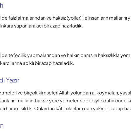
fı
lde faizi almalarından ve haksız (yollar) ile insanların malların
inkara sapanlara acı bir azap hazırladık.
lde tefecilik yapmalarından ve halkın parasını haksızlıkla ye
karcılarına acıklı bir azap hazırladık.
i Yazır
tmeleri ve birçok kimseleri Allah yolundan alıkoymaları, yasa
insanların mallarını haksız yere yemeleri sebebiyle daha önce k
eri haram kıldık. Onlardan kâfir olanlara can yakıcı bir azap haz
an