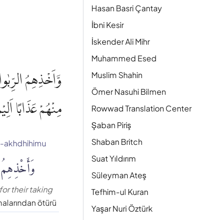
Hasan Basri Çantay
İbni Kesir
İskender Ali Mihr
Muhammed Esed
وَّاَخْذِهِمُ الرِّبٰوا
Muslim Shahin
Ömer Nasuhi Bilmen
مِنْهُمْ عَذَابًا اَلِيْ
Rowwad Translation Center
Şaban Piriş
Shaban Britch
-akhdhihimu
وَأَخْذِهِمُ
Suat Yıldırım
Süleyman Ateş
or their taking
Tefhim-ul Kuran
malarından ötürü
Yaşar Nuri Öztürk