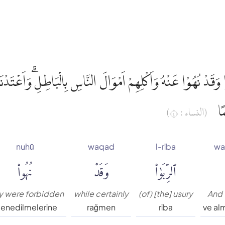
 وَقَدْ نُهُوْا عَنْهُ وَاَكْلِهِمْ اَمْوَالَ النَّاسِ بِالْبَاطِلِ ۗوَاَعْتَدْنَا
مًا
(النساء : ٤)
nuhū
waqad
l-riba
wa
ٱلرِّبَوٰا۟
وَقَدْ
نُهُوا۟
y were forbidden
while certainly
(of) [the] usury
And f
enedilmelerine
rağmen
riba
ve al