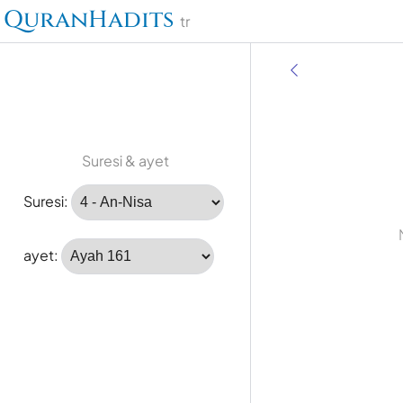
QuranHadits
tr
Suresi & ayet
Suresi:
ayet: