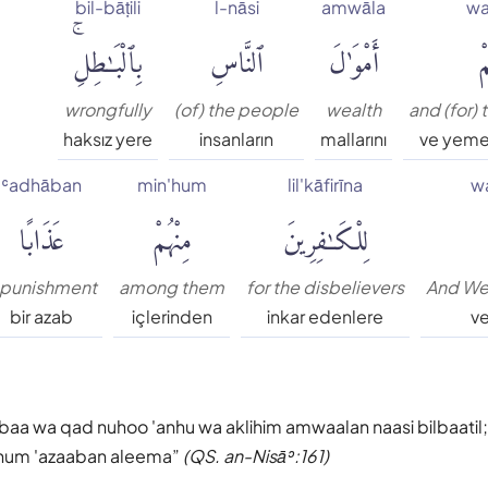
bil-bāṭili
l-nāsi
amwāla
wa
ْ
أَمْوَٰلَ
ٱلنَّاسِ
بِٱلْبَٰطِلِۚ
wrongfully
(of) the people
wealth
and (for)
haksız yere
insanların
mallarını
ve yeme
ʿadhāban
min'hum
lil'kāfirīna
w
لِلْكَٰفِرِينَ
مِنْهُمْ
عَذَابًا
 punishment
among them
for the disbelievers
And We
bir azab
içlerinden
inkar edenlere
ve
ibaa wa qad nuhoo 'anhu wa aklihim amwaalan naasi bilbaatil
inhum 'azaaban aleema
(QS. an-Nisāʾ:161)