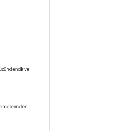
 yüzündendir ve
ı yemelerinden