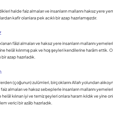
leri halde faiz almaları ve insanların mallarını haksız yere y
ardan kafir olanlara pek acıklı bir azap hazırlamışızdır.
z
lanan fâizi almaları ve haksız yere insanların mallarını yemeleri
ne helâl kılınmış pak ve hoş şeyleri kendilerine harâm ettik. O
 bir azap hazırladık.
m
erden (çoğunun) zulümleri, birçoklarını Allah yolundan alıkoy
e faiz almaları ve haksız sebeplerle insanların mallarını yemele
helâl kılınan iyi ve temiz şeyleri onlara haram kıldık ve yine o
em verici bir azâb hazırladık.