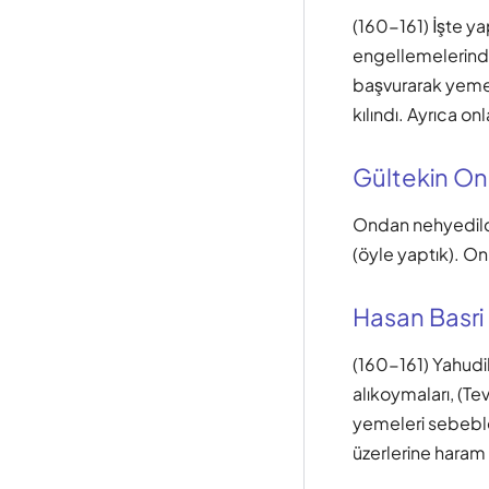
(160-161) İşte ya
engellemelerinden
başvurarak yemel
kılındı. Ayrıca onl
Gültekin O
Ondan nehyedildik
(öyle yaptık). Onl
Hasan Basri
(160-161) Yahudil
alıkoymaları, (Te
yemeleri sebebleri
üzerlerine haram e