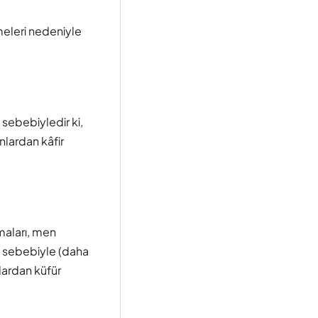
emeleri nedeniyle
 sebebiyledir ki,
nlardan kâfir
maları, men
ri sebebiyle (daha
nlardan küfür