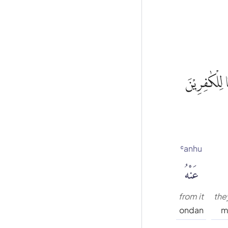
 لِلْكٰفِرِيْنَ
ʿanhu
عَنْهُ
from it
the
ondan
m