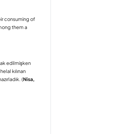
heir consuming of
among them a
sak edilmişken
helal kılınan
zırladık. (
Nisa,