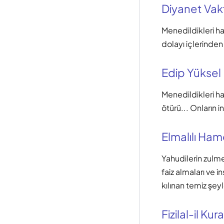
Diyanet Vak
Menedildikleri ha
dolayı içlerinden 
Edip Yüksel
Menedildikleri ha
ötürü... Onların in
Elmalılı Hamd
Yahudilerin zulme
faiz almaları ve 
kılınan temiz şeyl
Fizilal-il Kur