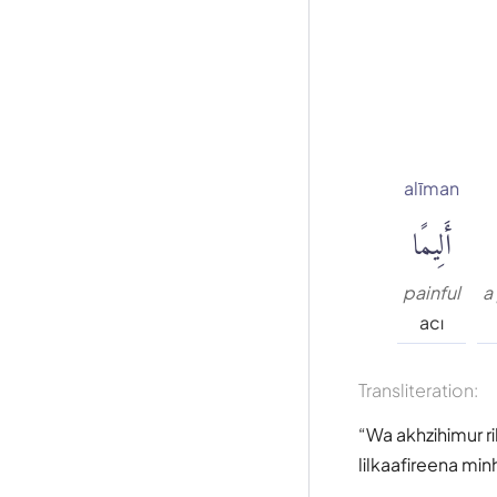
alīman
أَلِيمًا
painful
a
acı
Transliteration:
Wa akhzihimur r
lilkaafireena m