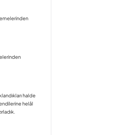
ı yemelerinden
melerinden
klandıkları halde
endilerine helâl
ırladık.