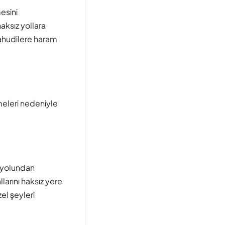
esini
aksız yollara
ahudilere haram
emeleri nedeniyle
h yolundan
larını haksız yere
zel şeyleri