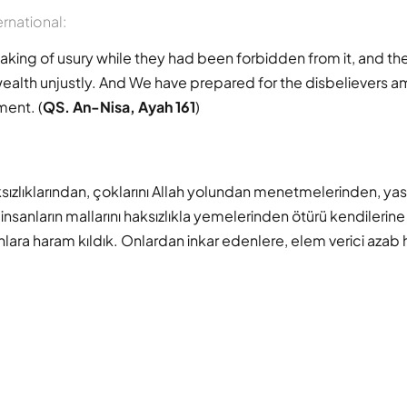
ernational:
 taking of usury while they had been forbidden from it, and t
ealth unjustly. And We have prepared for the disbelievers 
ment. (
QS. An-Nisa, Ayah 161
)
ksızlıklarından, çoklarını Allah yolundan menetmelerinden, ya
e insanların mallarını haksızlıkla yemelerinden ötürü kendilerine 
nlara haram kıldık. Onlardan inkar edenlere, elem verici azab ha