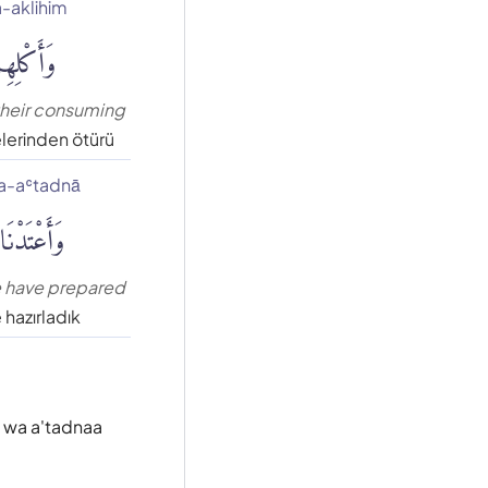
-aklihim
وَأَكْلِهِم
 their consuming
lerinden ötürü
a-aʿtadnā
وَأَعْتَدْنَا
 have prepared
 hazırladık
; wa a'tadnaa