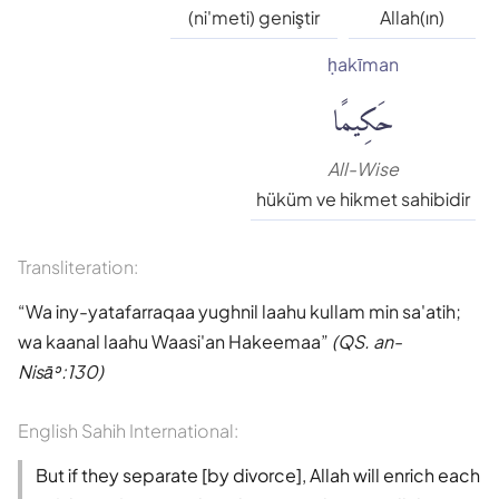
Süleyman Ateş
(ni'meti) geniştir
Allah(ın)
ḥakīman
Tefhim-ul Kuran
حَكِيمًا
Yaşar Nuri Öztürk
All-Wise
hüküm ve hikmet sahibidir
Transliteration:
Wa iny-yatafarraqaa yughnil laahu kullam min sa'atih;
wa kaanal laahu Waasi'an Hakeemaa
(QS. an-
Nisāʾ:130)
English Sahih International:
But if they separate [by divorce], Allah will enrich each