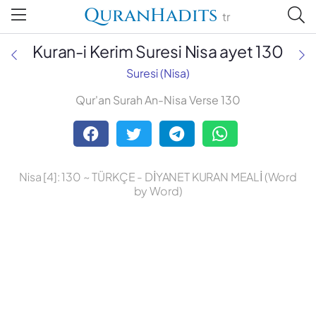
QuranHadits
tr
Kuran-i Kerim Suresi Nisa ayet 130
Suresi (Nisa)
Qur'an Surah An-Nisa Verse 130
Abdulbaki Gölpınarlı
Adem Uğur
Nisa [4]: 130 ~ TÜRKÇE - DİYANET KURAN MEALİ (Word
Ali Bulaç
by Word)
Ali Fikri Yavuz
Celal Yıldırım
Diyanet Vakfı