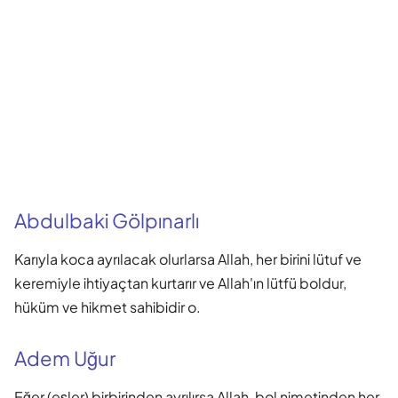
Abdulbaki Gölpınarlı
Karıyla koca ayrılacak olurlarsa Allah, her birini lütuf ve
keremiyle ihtiyaçtan kurtarır ve Allah'ın lütfü boldur,
hüküm ve hikmet sahibidir o.
Adem Uğur
Eğer (eşler) birbirinden ayrılırsa Allah, bol nimetinden her