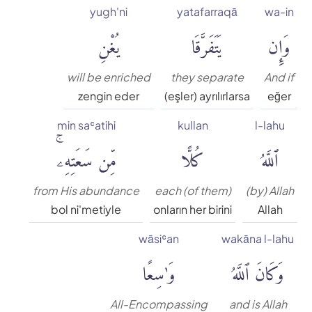
yugh'ni
yatafarraqā
wa-in
Muhammed Esed
وَإِن
يَتَفَرَّقَا
يُغْنِ
Muslim Shahin
will be enriched
they separate
And if
zengin eder
(eşler) ayrılırlarsa
eğer
Ömer Nasuhi Bilmen
min saʿatihi
kullan
l-lahu
ٱللَّهُ
كُلًّا
مِّن سَعَتِهِۦۚ
Rowwad Translation Center
Şaban Piriş
from His abundance
each (of them)
(by) Allah
bol ni'metiyle
onların her birini
Allah
Shaban Britch
wāsiʿan
wakāna l-lahu
وَكَانَ ٱللَّهُ
وَٰسِعًا
Suat Yıldırım
All-Encompassing
and is Allah