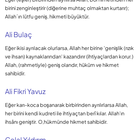
birini zenginleştirir (diğerine muhtaç olmaktan kurtarır);
Allah´ın lütfu geniş, hikmeti büyüktür.
Ali Bulaç
Eğer ikisi ayrılacak olurlarsa, Allah her birine 'genişlik (rızık
ve ihsan) kaynaklarından' kazandırır (ihtiyaçlardan korur.)
Allah, (rahmetiyle) geniş olandır, hüküm ve hikmet
sahibidir.
Ali Fikri Yavuz
Eğer karı-koca boşanarak birbirinden ayrılırlarsa Allah,
her birini kendi kudreti ile ihtiyaçtan berî kılar. Allah’ın
ihsânı geniştir. O,hükmünde hikmet sahibidir.
Celal Yıldırım