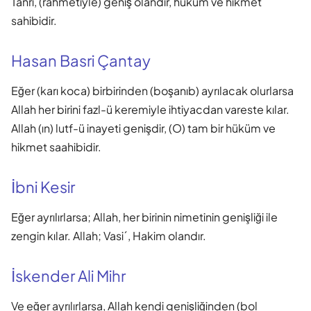
Tanrı, (rahmetiyle) geniş olandır, hüküm ve hikmet
sahibidir.
Hasan Basri Çantay
Eğer (karı koca) birbirinden (boşanıb) ayrılacak olurlarsa
Allah her birini fazl-ü keremiyle ihtiyacdan vareste kılar.
Allah (ın) lutf-ü inayeti genişdir, (O) tam bir hüküm ve
hikmet saahibidir.
İbni Kesir
Eğer ayrılırlarsa; Allah, her birinin nimetinin genişliği ile
zengin kılar. Allah; Vasi´, Hakim olandır.
İskender Ali Mihr
Ve eğer ayrılırlarsa, Allah kendi genişliğinden (bol