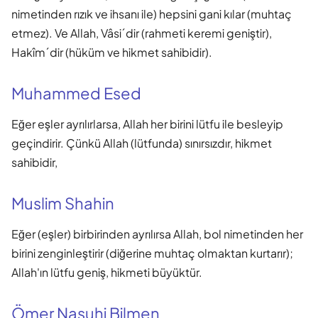
nimetinden rızık ve ihsanı ile) hepsini gani kılar (muhtaç
etmez). Ve Allah, Vâsi´dir (rahmeti keremi geniştir),
Hakîm´dir (hüküm ve hikmet sahibidir).
Muhammed Esed
Eğer eşler ayrılırlarsa, Allah her birini lütfu ile besleyip
geçindirir. Çünkü Allah (lütfunda) sınırsızdır, hikmet
sahibidir,
Muslim Shahin
Eğer (eşler) birbirinden ayrılırsa Allah, bol nimetinden her
birini zenginleştirir (diğerine muhtaç olmaktan kurtarır);
Allah'ın lütfu geniş, hikmeti büyüktür.
Ömer Nasuhi Bilmen