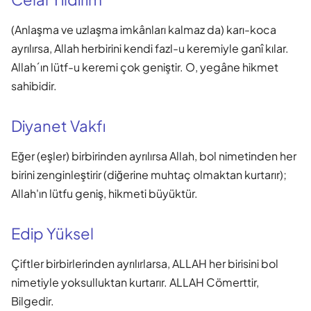
(Anlaşma ve uzlaşma imkânları kalmaz da) karı-koca
ayrılırsa, Allah herbirini kendi fazl-u keremiyle ganî kılar.
Allah´ın lütf-u keremi çok geniştir. O, yegâne hikmet
sahibidir.
Diyanet Vakfı
Eğer (eşler) birbirinden ayrılırsa Allah, bol nimetinden her
birini zenginleştirir (diğerine muhtaç olmaktan kurtarır);
Allah'ın lütfu geniş, hikmeti büyüktür.
Edip Yüksel
Çiftler birbirlerinden ayrılırlarsa, ALLAH her birisini bol
nimetiyle yoksulluktan kurtarır. ALLAH Cömerttir,
Bilgedir.