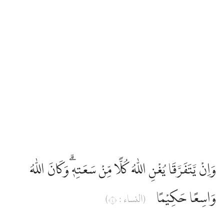
Edip Yüksel
Elmalılı Hamdi Yazır
Fizilal-il Kuran
Gültekin Onan
Hasan Basri Çantay
وَاِنْ يَّتَفَرَّقَا يُغْنِ اللّٰهُ كُلًّا مِّنْ سَعَتِهٖۗ وَكَانَ اللّٰهُ
İbni Kesir
وَاسِعًا حَكِيْمًا
(النساء : ٤)
İskender Ali Mihr