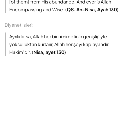
[of them] from His abundance. And ever is Allah
Encompassing and Wise. (
QS. An-Nisa, Ayah 130
)
Diyanet Isleri:
Ayrılırlarsa, Allah her birini nimetinin genişliğiyle
yoksulluktan kurtarır, Allah her şeyi kaplayandır.
Hakim'dir. (
Nisa, ayet 130
)