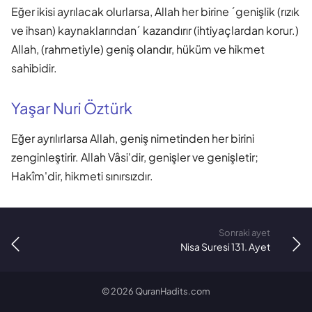
Eğer ikisi ayrılacak olurlarsa, Allah her birine ´genişlik (rızık
ve ihsan) kaynaklarından´ kazandırır (ihtiyaçlardan korur.)
Allah, (rahmetiyle) geniş olandır, hüküm ve hikmet
sahibidir.
Yaşar Nuri Öztürk
Eğer ayrılırlarsa Allah, geniş nimetinden her birini
zenginleştirir. Allah Vâsi'dir, genişler ve genişletir;
Hakîm'dir, hikmeti sınırsızdır.
Sonraki ayet
Nisa Suresi 131. Ayet
©
2026
QuranHadits.com