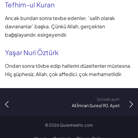
Tefhim-ul Kuran
Ancak bundan sonra tevbe edenler. ´salih olarak
davrananlar´ başka. Çünkü Allah, gerçekten
bağışlayandır, esirgeyendir.
Yaşar Nuri Öztürk
Ondan sonra tövbe edip hallerini düzeltenler müstesna.
Hiç şüphesiz, Allah, çok affedici, çok merhametlidir.
Sonraki ayet
Ali İmran Suresi 90. Ayet
©
2026
QuranHadits.com