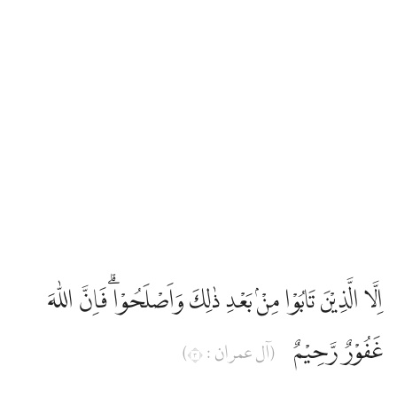
Edip Yüksel
Elmalılı Hamdi Yazır
Fizilal-il Kuran
Gültekin Onan
Hasan Basri Çantay
اِلَّا الَّذِيْنَ تَابُوْا مِنْۢ بَعْدِ ذٰلِكَ وَاَصْلَحُوْاۗ فَاِنَّ اللّٰهَ
İbni Kesir
غَفُوْرٌ رَّحِيْمٌ
(آل عمران : ٣)
İskender Ali Mihr