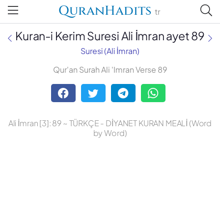
QuranHadits
tr
Kuran-i Kerim Suresi Ali İmran ayet 89
Suresi (Ali İmran)
Qur'an Surah Ali 'Imran Verse 89
Abdulbaki Gölpınarlı
Adem Uğur
Ali İmran [3]: 89 ~ TÜRKÇE - DİYANET KURAN MEALİ (Word
Ali Bulaç
by Word)
Ali Fikri Yavuz
Celal Yıldırım
Diyanet Vakfı