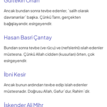
Gültekin Onan
Ancak bundan sonra tevbe edenler, ´salih olarak
davrananlar´ başka. Çünkü Tanrı, gerçekten
bağışlayandır, esirgeyendir.
Hasan Basri Çantay
Bundan sonra tevbe (ve rücu) ve (nefslerini) ıslah edenler
müstesna. Çünkü Allah cidden (kusurları) örten, çok
esirgeyendir.
İbni Kesir
Ancak bunun ardından tevbe edip islah edenler
müstesnadır. Doğrusu Allah, Gafur´dur, Rahim´dir.
İskender Ali Mihr