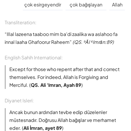
Süleyman Ateş
çok esirgeyendir
çok bağışlayan
Allah
Tefhim-ul Kuran
Transliteration:
Illal lazeena taaboo mim ba'di zaalika wa aslahoo fa
Yaşar Nuri Öztürk
innal laaha Ghafoorur Raheem
(QS. ʾĀl ʿImrān:89)
English Sahih International:
Except for those who repent after that and correct
themselves. For indeed, Allah is Forgiving and
Merciful. (
QS. Ali 'Imran, Ayah 89
)
Diyanet Isleri:
Ancak bunun ardından tevbe edip düzelenler
müstesnadır. Doğrusu Allah bağışlar ve merhamet
eder. (
Ali İmran, ayet 89
)