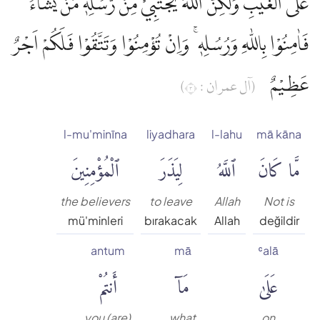
عَلَى الْغَيْبِ وَلٰكِنَّ اللّٰهَ يَجْتَبِيْ مِنْ رُّسُلِهٖ مَنْ يَّشَاۤءُ ۖ
Muhammed Esed
فَاٰمِنُوْا بِاللّٰهِ وَرُسُلِهٖ ۚ وَاِنْ تُؤْمِنُوْا وَتَتَّقُوْا فَلَكُمْ اَجْرٌ
Muslim Shahin
عَظِيْمٌ
(آل عمران : ٣)
Ömer Nasuhi Bilmen
l-mu'minīna
liyadhara
l-lahu
mā kāna
Rowwad Translation Center
مَّا كَانَ
ٱللَّهُ
لِيَذَرَ
ٱلْمُؤْمِنِينَ
Şaban Piriş
the believers
to leave
Allah
Not is
mü'minleri
bırakacak
Allah
değildir
Shaban Britch
antum
mā
ʿalā
عَلَىٰ
مَآ
أَنتُمْ
Suat Yıldırım
you (are)
what
on