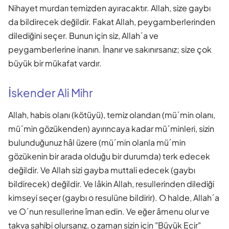
Nihayet murdarı temizden ayıracaktır. Allah, size gaybı
da bildirecek değildir. Fakat Allah, peygamberlerinden
dilediğini seçer. Bunun için siz, Allah´a ve
peygamberlerine inanın. İnanır ve sakınırsanız; size çok
büyük bir mükafat vardır.
İskender Ali Mihr
Allah, habis olanı (kötüyü), temiz olandan (mü´min olanı,
mü´min gözükenden) ayırıncaya kadar mü´minleri, sizin
bulunduğunuz hâl üzere (mü´min olanla mü´min
gözükenin bir arada olduğu bir durumda) terk edecek
değildir. Ve Allah sizi gayba muttali edecek (gaybı
bildirecek) değildir. Ve lâkin Allah, resullerinden dilediği
kimseyi seçer (gaybı o resulüne bildirir). O halde, Allah´a
ve O´nun resullerine îman edin. Ve eğer âmenu olur ve
takva sahibi olursanız, o zaman sizin için "Büyük Ecir"