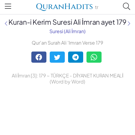
QuranHadits
tr
Kuran-i Kerim Suresi Ali İmran ayet 179
Suresi (Ali İmran)
Qur'an Surah Ali 'Imran Verse 179
Abdulbaki Gölpınarlı
Adem Uğur
Ali İmran [3]: 179 ~ TÜRKÇE - DİYANET KURAN MEALİ
Ali Bulaç
(Word by Word)
Ali Fikri Yavuz
Celal Yıldırım
Diyanet Vakfı