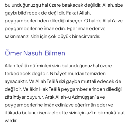
bulunduğunuz şu hal üzere bırakacak değildir. Allah, size
gaybı bildirecek de değildir. Fakat Allah,
peygamberlerinden dilediğini seçer. O halde Allah'a ve
peygamberlerine îman edin. Eğer iman eder ve
sakınırsanız, sizin için çok büyük bir ecir vardır.
Ömer Nasuhi Bilmen
Allah Teâlâ mü´minleri sizin bulunduğunuz hal üzere
terkedecek değildir. Nihâyet murdarı temizden
ayıracaktır. Ve Allah Teâlâ sizi gayba muttali edecek de
değildir. Velâkin Hak Teâlâ peygamberlerinden dilediği
zâtı ihtiyar buyurur. Artık Allah-ü Azîmüşşan´a ve
peygamberlerine imân ediniz ve eğer imân eder ve
ittikada bulunur iseniz elbette sizin için azîm bir mükâfaat
vardır.