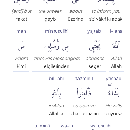
[and] but
the unseen
about
to inform you
fakat
gayb
üzerine
sizi vâkıf kılacak
man
min rusulihi
yajtabī
l-laha
ٱللَّهَ
يَجْتَبِى
مِن رُّسُلِهِۦ
مَن
whom
from His Messengers
chooses
Allah
kimi
elçilerinden
seçer
Allah
bil-lahi
faāminū
yashāu
يَشَآءُۖ
فَـَٔامِنُوا۟
بِٱللَّهِ
in Allah
so believe
He wills
Allah'a
o halde inanın
diliyorsa
tu'minū
wa-in
warusulihi