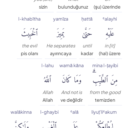
Süleyman Ateş
sizin
bulunduğunuz
(şu) üzerinde
Tefhim-ul Kuran
l-khabītha
yamīza
ḥattā
ʿalayhi
عَلَيْهِ
حَتَّىٰ
يَمِيزَ
ٱلْخَبِيثَ
Yaşar Nuri Öztürk
the evil
He separates
until
in [it]
pis olanı
ayırıncaya
kadar
(hal) üzere
l-lahu
wamā kāna
mina l-ṭayibi
مِنَ ٱلطَّيِّبِۗ
وَمَا كَانَ
ٱللَّهُ
Allah
And not is
from the good
Allah
ve değildir
temizden
walākinna
l-ghaybi
ʿalā
liyuṭ'liʿakum
لِيُطْلِعَكُمْ
عَلَى
ٱلْغَيْبِ
وَلَٰكِنَّ