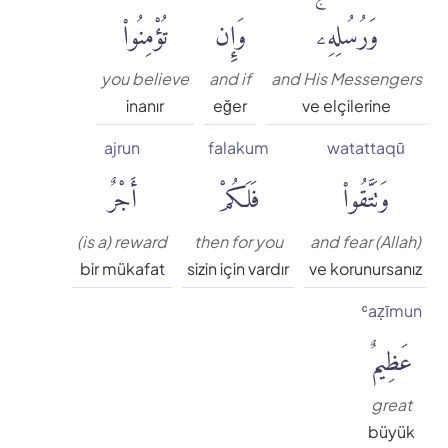
وَرُسُلِهِۦۚ
وَإِن
تُؤْمِنُوا۟
you believe
and if
and His Messengers
inanır
eğer
ve elçilerine
ajrun
falakum
watattaqū
وَتَتَّقُوا۟
فَلَكُمْ
أَجْرٌ
(is a) reward
then for you
and fear (Allah)
bir mükafat
sizin için vardır
ve korunursanız
ʿaẓīmun
عَظِيمٌ
great
büyük