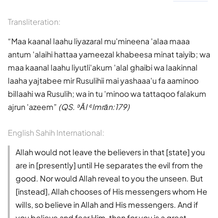
Transliteration:
Maa kaanal laahu liyazaral mu'mineena 'alaa maaa
antum 'alaihi hattaa yameezal khabeesa minat taiyib; wa
maa kaanal laahu liyutli'akum 'alal ghaibi wa laakinnal
laaha yajtabee mir Rusulihii mai yashaaa'u fa aaminoo
billaahi wa Rusulih; wa in tu 'minoo wa tattaqoo falakum
ajrun 'azeem
(QS. ʾĀl ʿImrān:179)
English Sahih International:
Allah would not leave the believers in that [state] you
are in [presently] until He separates the evil from the
good. Nor would Allah reveal to you the unseen. But
[instead], Allah chooses of His messengers whom He
wills, so believe in Allah and His messengers. And if
you believe and fear Him, then for you is a great