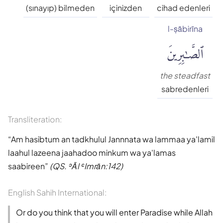
Süleyman Ateş
(sınayıp) bilmeden
içinizden
cihad edenleri
l-ṣābirīna
Tefhim-ul Kuran
ٱلصَّٰبِرِينَ
Yaşar Nuri Öztürk
the steadfast
sabredenleri
Transliteration:
Am hasibtum an tadkhulul Jannnata wa lammaa ya'lamil
laahul lazeena jaahadoo minkum wa ya'lamas
saabireen
(QS. ʾĀl ʿImrān:142)
English Sahih International:
Or do you think that you will enter Paradise while Allah