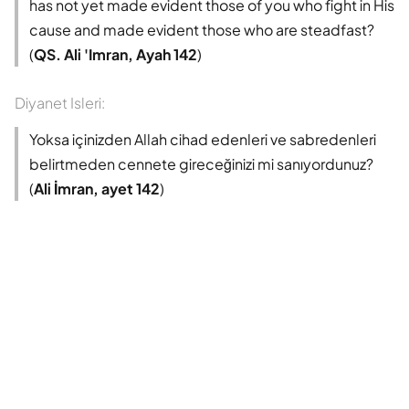
has not yet made evident those of you who fight in His
cause and made evident those who are steadfast?
(
QS. Ali 'Imran, Ayah 142
)
Diyanet Isleri:
Yoksa içinizden Allah cihad edenleri ve sabredenleri
belirtmeden cennete gireceğinizi mi sanıyordunuz?
(
Ali İmran, ayet 142
)