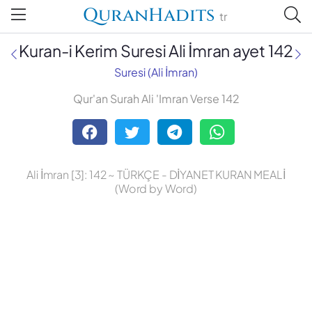
QuranHadits
tr
Kuran-i Kerim Suresi Ali İmran ayet 142
Suresi (Ali İmran)
Qur'an Surah Ali 'Imran Verse 142
Abdulbaki Gölpınarlı
Adem Uğur
Ali İmran [3]: 142 ~ TÜRKÇE - DİYANET KURAN MEALİ
Ali Bulaç
(Word by Word)
Ali Fikri Yavuz
Celal Yıldırım
Diyanet Vakfı