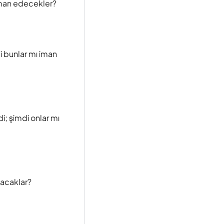
iman edecekler?
i bunlar mı iman
i; şimdi onlar mı
nacaklar?