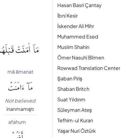
Hasan Basri Çantay
İbni Kesir
İskender Ali Mihr
Muhammed Esed
مَآ اٰمَنَتْ قَبْلَهُمْ
Muslim Shahin
Ömer Nasuhi Bilmen
Rowwad Translation Center
mā āmanat
Şaban Piriş
مَآ ءَامَنَتْ
Shaban Britch
Suat Yıldırım
Not believed
inanmamıştı
Süleyman Ateş
Tefhim-ul Kuran
afahum
أَفَهُمْ
Yaşar Nuri Öztürk