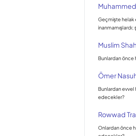
Muhammed
Geçmişte helak e
inanmamışlardı; 
Muslim Shah
Bunlardan önce h
Ömer Nasuh
Bunlardan evvel h
edecekler?
Rowwad Tra
Onlardan önce he
edecekler?