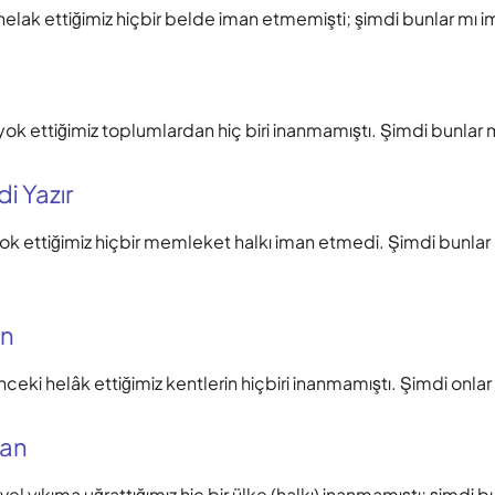
elak ettiğimiz hiçbir belde iman etmemişti; şimdi bunlar mı 
ok ettiğimiz toplumlardan hiç biri inanmamıştı. Şimdi bunlar 
i Yazır
k ettiğimiz hiçbir memleket halkı iman etmedi. Şimdi bunlar
an
eki helâk ettiğimiz kentlerin hiçbiri inanmamıştı. Şimdi onlar
nan
el yıkıma uğrattığımız hiç bir ülke (halkı) inanmamıştı; şimdi b