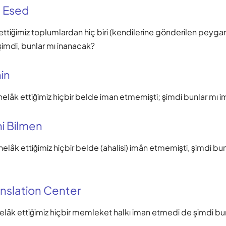
 Esed
ttiğimiz toplumlardan hiç biri (kendilerine gönderilen peyg
şimdi, bunlar mı inanacak?
in
elâk ettiğimiz hiçbir belde iman etmemişti; şimdi bunlar mı 
i Bilmen
elâk ettiğimiz hiçbir belde (ahalisi) imân etmemişti, şimdi bu
nslation Center
lâk ettiğimiz hiçbir memleket halkı iman etmedi de şimdi bu