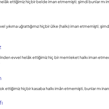
elâk ettiğimiz hiçbir belde iman etmemişti; şimdi bunlar mı 
el yıkıma uğrattığımız hiçbir ülke (halkı) iman etmemişti; şimd
z
inden evvel helâk ettiğimiz hiç bir memleket halkı iman etmed
?
m
k ettiğimiz hiçbir kasaba halkı imân etmemişti, bunlar mı ina
fı