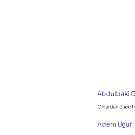
Abdulbaki Gö
Onlardan önce hel
Adem Uğur