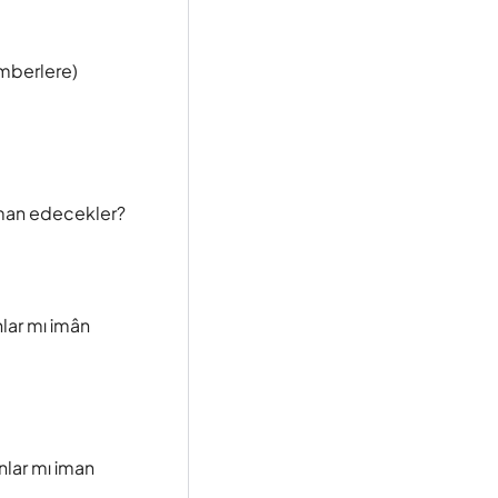
amberlere)
iman edecekler?
nlar mı imân
nlar mı iman