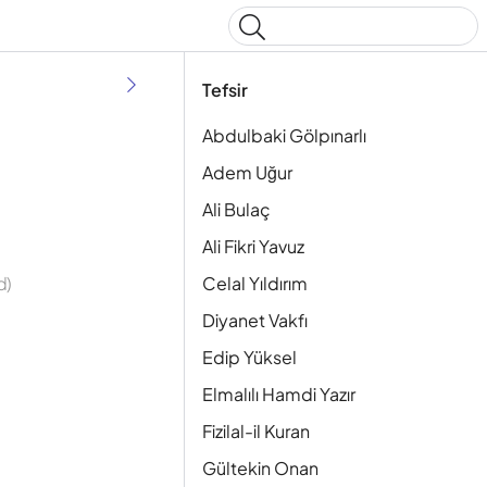
Type to start searching
Tefsir
Abdulbaki Gölpınarlı
Adem Uğur
Ali Bulaç
Ali Fikri Yavuz
Celal Yıldırım
d)
Diyanet Vakfı
Edip Yüksel
Elmalılı Hamdi Yazır
Fizilal-il Kuran
Gültekin Onan