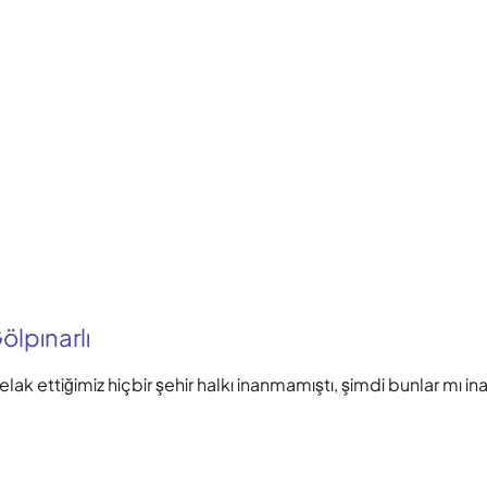
lpınarlı
ak ettiğimiz hiçbir şehir halkı inanmamıştı, şimdi bunlar mı i