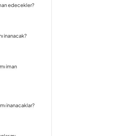
iman edecekler?
mı inanacak?
 mı iman
 mı inanacaklar?
unlar mı