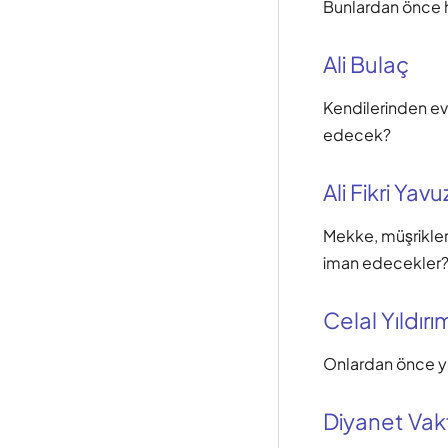
Bunlardan önce h
Ali Bulaç
Kendilerinden evv
edecek?
Ali Fikri Yavu
Mekke, müşrikler
iman edecekler
Celal Yıldırı
Onlardan önce yo
Diyanet Vak