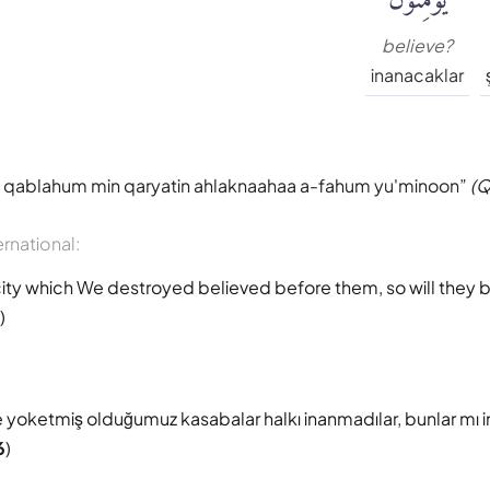
believe?
inanacaklar
qablahum min qaryatin ahlaknaahaa a-fahum yu'minoon
(Q
ernational:
 city which We destroyed believed before them, so will they b
)
yoketmiş olduğumuz kasabalar halkı inanmadılar, bunlar mı 
6
)