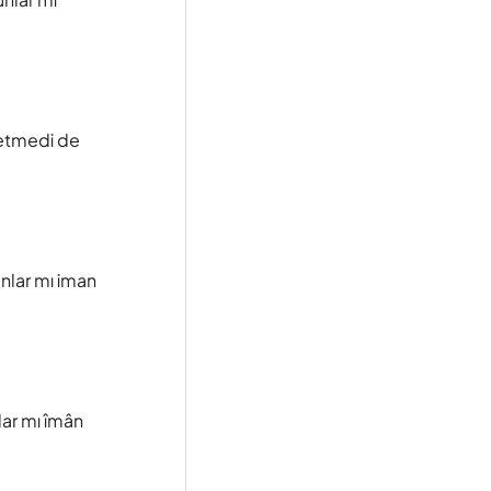
 etmedi de
nlar mı iman
lar mı îmân