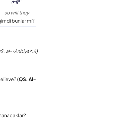
so will they
şimdi bunlar mı?
S. al-ʾAnbiyāʾ:6)
elieve? (
QS. Al-
inanacaklar?