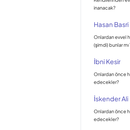
inanacak?
Hasan Basri
Onlardan evvel he
(şimdi) bunlar m
İbni Kesir
Onlardan önce he
edecekler?
İskender Ali
Onlardan önce he
edecekler?