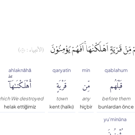
 مِّنْ قَرْيَةٍ اَهْلَكْنٰهَاۚ اَفَهُمْ يُؤْمِنُوْنَ
(الأنبياء : ٢١)
ahlaknāhā
qaryatin
min
qablahum
قَبْلَهُم
مِّن
قَرْيَةٍ
أَهْلَكْنَٰهَآۖ
hich We destroyed
town
any
before them
helak ettiğimiz
kent (halkı)
hiçbir
bunlardan önce
yu'minūna
يُؤْمِنُونَ