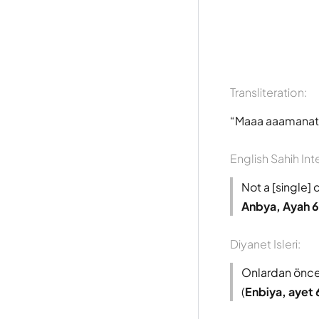
Transliteration:
Maaa aaamanat 
English Sahih Int
Not a [single]
Anbya, Ayah 6
Diyanet Isleri:
Onlardan önce 
(
Enbiya, ayet 