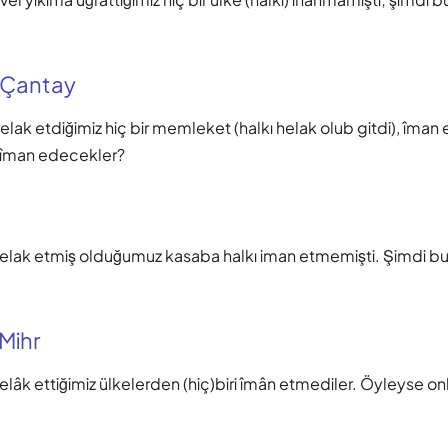
 Çantay
lak etdiğimiz hiç bir memleket (halkı helak olub gitdi), îman
ı îman edecekler?
lak etmiş olduğumuz kasaba halkı iman etmemişti. Şimdi bu
 Mihr
lâk ettiğimiz ülkelerden (hiç)biri îmân etmediler. Öyleyse on