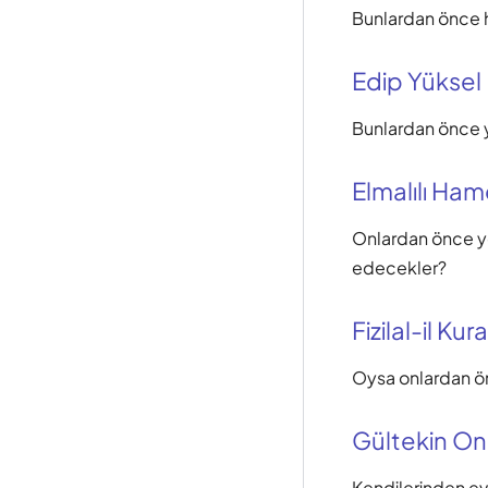
Bunlardan önce h
Edip Yüksel
Bunlardan önce y
Elmalılı Hamd
Onlardan önce yo
edecekler?
Fizilal-il Kur
Oysa onlardan önc
Gültekin O
Kendilerinden evv