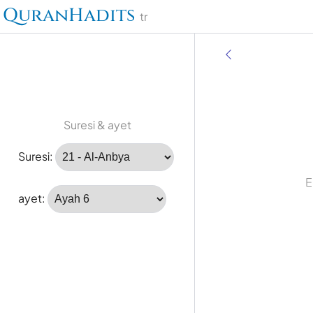
QuranHadits
tr
Suresi & ayet
Suresi:
E
ayet: