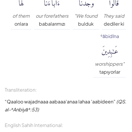
قَالُوا۟
وَجَدْنَآ
ءَابَآءَنَا
لَهَا
Muhammed Esed
of them
our forefathers
"We found
They said
onlara
babalarımızı
bulduk
dediler ki
Muslim Shahin
ʿābidīna
عَٰبِدِينَ
Ömer Nasuhi Bilmen
Rowwad Translation Center
worshippers"
tapıyorlar
Şaban Piriş
Transliteration:
Shaban Britch
Qaaloo wajadnaaa aabaaa'anaa lahaa 'aabideen
(QS.
al-ʾAnbiyāʾ:53)
Suat Yıldırım
English Sahih International: