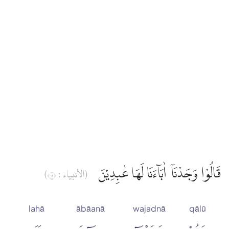
Edip Yüksel
Elmalılı Hamdi Yazır
Fizilal-il Kuran
Gültekin Onan
Hasan Basri Çantay
قَالُوْا وَجَدْنَآ اٰبَاۤءَنَا لَهَا عٰبِدِيْنَ
(الأنبياء : ٢١)
İbni Kesir
lahā
ābāanā
wajadnā
qālū
İskender Ali Mihr