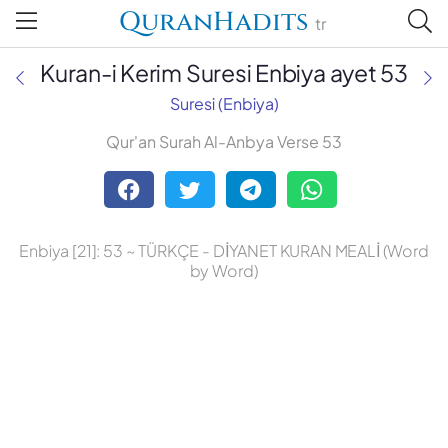
QuranHadits
tr
Kuran-i Kerim Suresi Enbiya ayet 53
Suresi (Enbiya)
Qur'an Surah Al-Anbya Verse 53
Abdulbaki Gölpınarlı
Adem Uğur
Enbiya [21]: 53 ~ TÜRKÇE - DİYANET KURAN MEALİ (Word
Ali Bulaç
by Word)
Ali Fikri Yavuz
Celal Yıldırım
Diyanet Vakfı