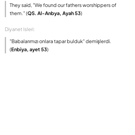
Süleyman Ateş
They said, "We found our fathers worshippers of
them." (
QS. Al-Anbya, Ayah 53
)
Tefhim-ul Kuran
Diyanet Isleri:
Yaşar Nuri Öztürk
"Babalarımızı onlara tapar bulduk" demişlerdi.
(
Enbiya, ayet 53
)