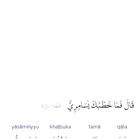
Edip Yüksel
Elmalılı Hamdi Yazır
Fizilal-il Kuran
Gültekin Onan
Hasan Basri Çantay
قَالَ فَمَا خَطْبُكَ يٰسَامِرِيُّ
(طه : ٢٠)
İbni Kesir
yāsāmiriyyu
khaṭbuka
famā
qāla
İskender Ali Mihr