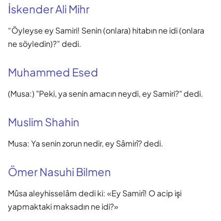
İskender Ali Mihr
“Öyleyse ey Samiri! Senin (onlara) hitabın ne idi (onlara
ne söyledin)?” dedi.
Muhammed Esed
(Musa:) "Peki, ya senin amacın neydi, ey Samiri?" dedi.
Muslim Shahin
Musa: Ya senin zorun nedir, ey Sâmirî? dedi.
Ömer Nasuhi Bilmen
Mûsa aleyhisselâm dedi ki: «Ey Samirî! O acip işi
yapmaktaki maksadın ne idi?»