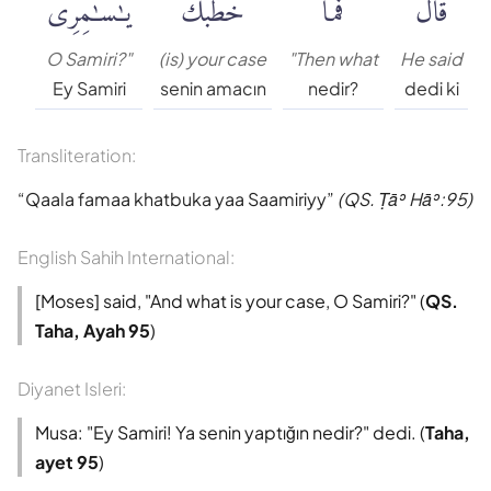
قَالَ
فَمَا
خَطْبُكَ
يَٰسَٰمِرِىُّ
Muhammed Esed
O Samiri?"
(is) your case
"Then what
He said
Ey Samiri
senin amacın
nedir?
dedi ki
Muslim Shahin
Transliteration:
Ömer Nasuhi Bilmen
Qaala famaa khatbuka yaa Saamiriyy
(QS. Ṭāʾ Hāʾ:95)
Rowwad Translation Center
English Sahih International:
Şaban Piriş
[Moses] said, "And what is your case, O Samiri?" (
QS.
Taha, Ayah 95
)
Shaban Britch
Diyanet Isleri:
Suat Yıldırım
Musa: "Ey Samiri! Ya senin yaptığın nedir?" dedi. (
Taha,
ayet 95
)