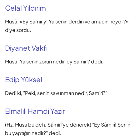
Celal Yıldırım
Musâ: «Ey Sâmiriy! Ya senin derdin ve amacın neydi ?»
diye sordu.
Diyanet Vakfı
Musa: Ya senin zorun nedir, ey Samiri? dedi.
Edip Yüksel
Dedi ki, "Peki, senin savunman nedir, Samiri?"
Elmalılı Hamdi Yazır
(Hz. Musa bu defa Sâmirî'ye dönerek) "Ey Sâmirî! Senin
bu yaptığın nedir?" dedi.