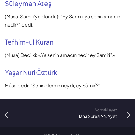
Süleyman Ateş
(Musa, Samiri'ye döndü): "Ey Samiri, ya senin amacın
nedir?" dedi.
Tefhim-ul Kuran
(Musa) Dedi ki: «Ya senin amacın nedir ey Samiri?»
Yaşar Nuri Öztürk
Mûsa dedi: "Senin derdin neydi, ey Sâmirî?"
Sonraki ayet
Taha Suresi 96. Ayet