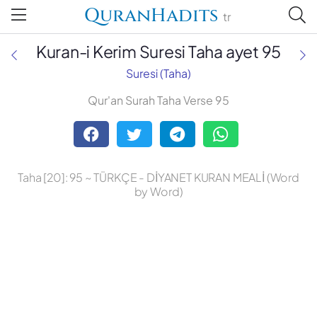
QuranHadits
tr
Kuran-i Kerim Suresi Taha ayet 95
Suresi (Taha)
Qur'an Surah Taha Verse 95
Abdulbaki Gölpınarlı
Adem Uğur
Taha [20]: 95 ~ TÜRKÇE - DİYANET KURAN MEALİ (Word
Ali Bulaç
by Word)
Ali Fikri Yavuz
Celal Yıldırım
Diyanet Vakfı