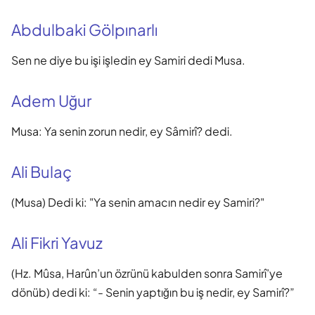
Abdulbaki Gölpınarlı
Sen ne diye bu işi işledin ey Samiri dedi Musa.
Adem Uğur
Musa: Ya senin zorun nedir, ey Sâmirî? dedi.
Ali Bulaç
(Musa) Dedi ki: "Ya senin amacın nedir ey Samiri?"
Ali Fikri Yavuz
(Hz. Mûsa, Harûn’un özrünü kabulden sonra Samirî’ye
dönüb) dedi ki: “- Senin yaptığın bu iş nedir, ey Samirî?”