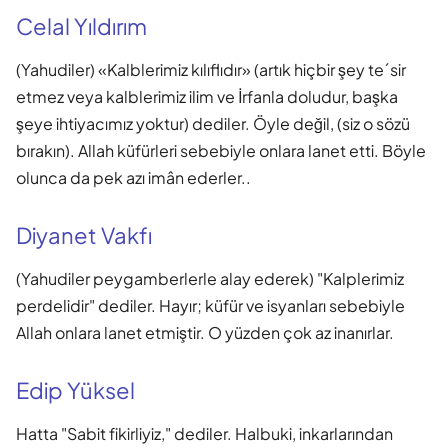
Celal Yıldırım
(Yahudiler) «Kalblerimiz kılıflıdır» (artık hiçbir şey te´sir
etmez veya kalblerimiz ilim ve İrfanla doludur, başka
şeye ihtiyacımız yoktur) dediler. Öyle değil, (siz o sözü
bırakın). Allah küfürleri sebebiyle onlara lanet etti. Böyle
olunca da pek azı imân ederler..
Diyanet Vakfı
(Yahudiler peygamberlerle alay ederek) "Kalplerimiz
perdelidir" dediler. Hayır; küfür ve isyanları sebebiyle
Allah onlara lanet etmiştir. O yüzden çok az inanırlar.
Edip Yüksel
Hatta "Sabit fikirliyiz," dediler. Halbuki, inkarlarından