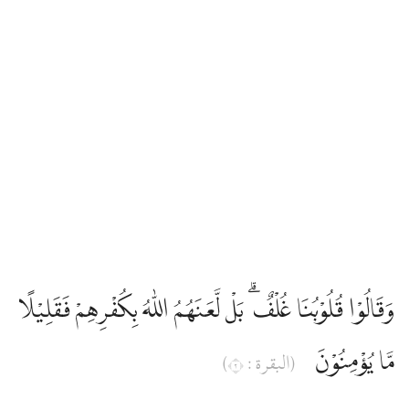
Edip Yüksel
Elmalılı Hamdi Yazır
Fizilal-il Kuran
Gültekin Onan
Hasan Basri Çantay
وَقَالُوْا قُلُوْبُنَا غُلْفٌ ۗ بَلْ لَّعَنَهُمُ اللّٰهُ بِكُفْرِهِمْ فَقَلِيْلًا
İbni Kesir
مَّا يُؤْمِنُوْنَ
(البقرة : ٢)
İskender Ali Mihr