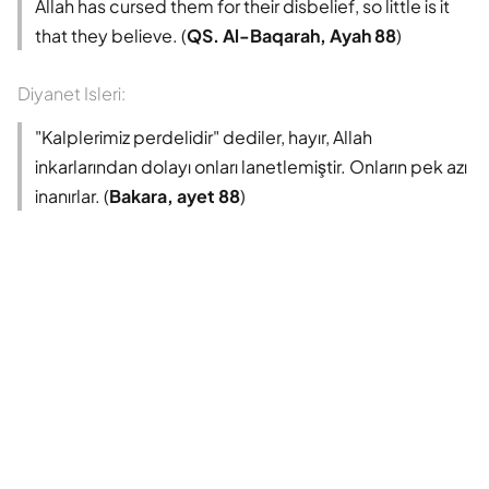
Allah has cursed them for their disbelief, so little is it
that they believe. (
QS. Al-Baqarah, Ayah 88
)
Diyanet Isleri:
"Kalplerimiz perdelidir" dediler, hayır, Allah
inkarlarından dolayı onları lanetlemiştir. Onların pek azı
inanırlar. (
Bakara, ayet 88
)