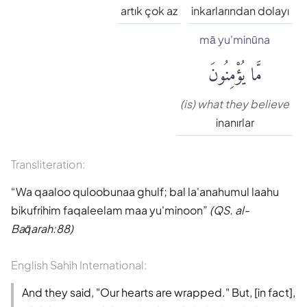
Süleyman Ateş
artık çok az
inkarlarından dolayı
mā yu'minūna
Tefhim-ul Kuran
مَّا يُؤْمِنُونَ
Yaşar Nuri Öztürk
(is) what they believe
inanırlar
Transliteration:
Wa qaaloo quloobunaa ghulf; bal la'anahumul laahu
bikufrihim faqaleelam maa yu'minoon
(QS. al-
Baq̈arah:88)
English Sahih International:
And they said, "Our hearts are wrapped." But, [in fact],