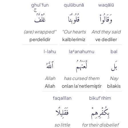
ghul'fun
qulūbunā
waqālū
Muhammed Esed
غُلْفٌۢۚ
قُلُوبُنَا
وَقَالُوا۟
Muslim Shahin
(are) wrapped"
"Our hearts
And they said
perdelidir
kalblerimiz
ve dediler
Ömer Nasuhi Bilmen
l-lahu
laʿanahumu
bal
ٱللَّهُ
لَّعَنَهُمُ
بَل
Rowwad Translation Center
Şaban Piriş
Allah
has cursed them
Nay
Allah
onları la'netlemiştir
bilakis
Shaban Britch
faqalīlan
bikuf'rihim
فَقَلِيلًا
بِكُفْرِهِمْ
Suat Yıldırım
so little
for their disbelief