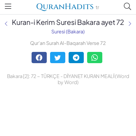
QuranHadits
tr
Kuran-i Kerim Suresi Bakara ayet 72
Suresi (Bakara)
Qur'an Surah Al-Baqarah Verse 72
Abdulbaki Gölpınarlı
Adem Uğur
Bakara [2]: 72 ~ TÜRKÇE - DİYANET KURAN MEALİ (Word
Ali Bulaç
by Word)
Ali Fikri Yavuz
Celal Yıldırım
Diyanet Vakfı