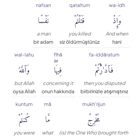
nafsan
qataltum
wa-idh
Muhammed Esed
وَإِذْ
قَتَلْتُمْ
نَفْسًا
Muslim Shahin
a man
you killed
And when
bir adam
siz öldürmüştünüz
hani
Ömer Nasuhi Bilmen
wal-lahu
fīhā
fa-iddāratum
فَٱدَّٰرَْٰٔتُمْ
فِيهَاۖ
وَٱللَّهُ
Rowwad Translation Center
Şaban Piriş
but Allah
concerning it
then you disputed
oysa Allah
onun hakkında
birbirinizle atışmıştınız
Shaban Britch
kuntum
mā
mukh'rijun
مُخْرِجٌ
مَّا
كُنتُمْ
Suat Yıldırım
you were
what
(is) the One Who brought forth