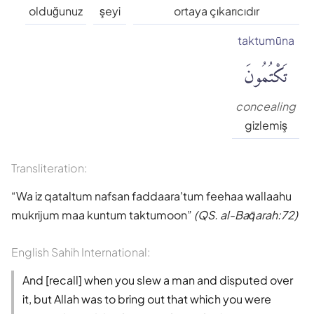
Süleyman Ateş
olduğunuz
şeyi
ortaya çıkarıcıdır
taktumūna
Tefhim-ul Kuran
تَكْتُمُونَ
Yaşar Nuri Öztürk
concealing
gizlemiş
Transliteration:
Wa iz qataltum nafsan faddaara'tum feehaa wallaahu
mukrijum maa kuntum taktumoon
(QS. al-Baq̈arah:72)
English Sahih International:
And [recall] when you slew a man and disputed over
it, but Allah was to bring out that which you were