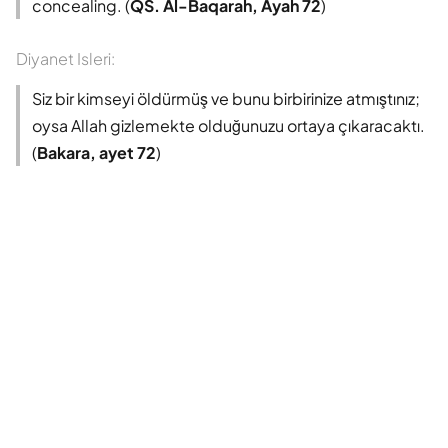
concealing. (
QS. Al-Baqarah, Ayah 72
)
Diyanet Isleri:
Siz bir kimseyi öldürmüş ve bunu birbirinize atmıştınız;
oysa Allah gizlemekte olduğunuzu ortaya çıkaracaktı.
(
Bakara, ayet 72
)