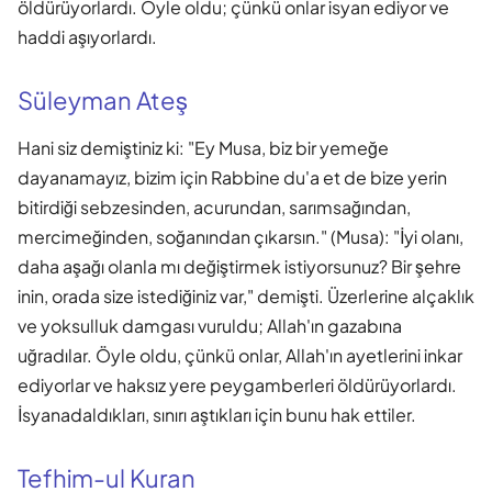
öldürüyorlardı. Öyle oldu; çünkü onlar isyan ediyor ve
haddi aşıyorlardı.
Süleyman Ateş
Hani siz demiştiniz ki: "Ey Musa, biz bir yemeğe
dayanamayız, bizim için Rabbine du'a et de bize yerin
bitirdiği sebzesinden, acurundan, sarımsağından,
mercimeğinden, soğanından çıkarsın." (Musa): "İyi olanı,
daha aşağı olanla mı değiştirmek istiyorsunuz? Bir şehre
inin, orada size istediğiniz var," demişti. Üzerlerine alçaklık
ve yoksulluk damgası vuruldu; Allah'ın gazabına
uğradılar. Öyle oldu, çünkü onlar, Allah'ın ayetlerini inkar
ediyorlar ve haksız yere peygamberleri öldürüyorlardı.
İsyanadaldıkları, sınırı aştıkları için bunu hak ettiler.
Tefhim-ul Kuran