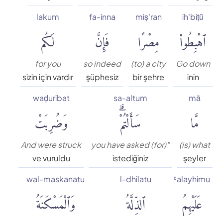
lakum
fa-inna
miṣ'ran
ih'biṭū
ٱهْبِطُوا۟
مِصْرًا
فَإِنَّ
لَكُم
for you
so indeed
(to) a city
Go down
sizin için vardır
şüphesiz
bir şehre
inin
waḍuribat
sa-altum
mā
مَّا
سَأَلْتُمْۗ
وَضُرِبَتْ
And were struck
you have asked (for)"
(is) what
ve vuruldu
istediğiniz
şeyler
wal-maskanatu
l-dhilatu
ʿalayhimu
عَلَيْهِمُ
ٱلذِّلَّةُ
وَٱلْمَسْكَنَةُ