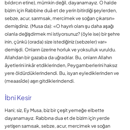
bıldırcın etine), mümkin değil, dayanamayız. O halde
bizim için Rabbine duâ et de yerin bitirdiği şeylerden,
sebze, acur, sarımsak, mercimek ve soğan çıkarsın»
demişdiniz. (Musa da): «O hayırlı olanı şu daha aşağı
olanla değişdirmek mi istiyorsunuz? (öyle ise) bir şehre
inin, çünkü (orada) size istediğiniz (sebzeler) var»
demişdi. Onların üzerine horluk ve yoksulluk vuruldu.
Allahdan bir gazaba da uğradılar. Bu, onların Allahın
âyetlerini inkâr etdiklerinden, Peygamberlerini haksız
yere öldürdüklerindendi. Bu, isyan eylediklerinden ve
(meaasîde) aşırı gitdiklerindendi.
İbni Kesir
Hani; siz, Ey Musa, biz bir çeşit yemeğe elbette
dayanamayız. Rabbına dua et de bizim için yerde
yetişen samısak, sebze, acur, mercimek ve soğan