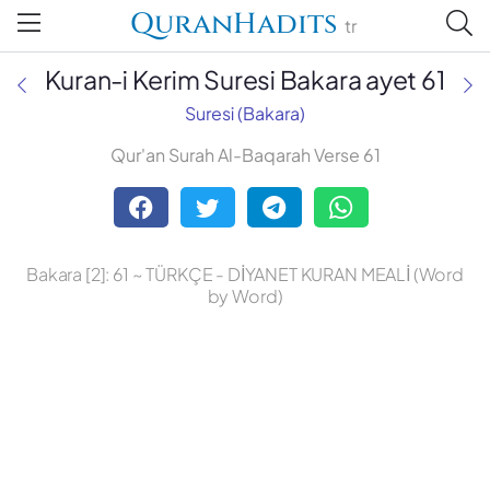
QuranHadits
tr
Kuran-i Kerim Suresi Bakara ayet 61
Suresi (Bakara)
Qur'an Surah Al-Baqarah Verse 61
Abdulbaki Gölpınarlı
Adem Uğur
Bakara [2]: 61 ~ TÜRKÇE - DİYANET KURAN MEALİ (Word
Ali Bulaç
by Word)
Ali Fikri Yavuz
Celal Yıldırım
Diyanet Vakfı