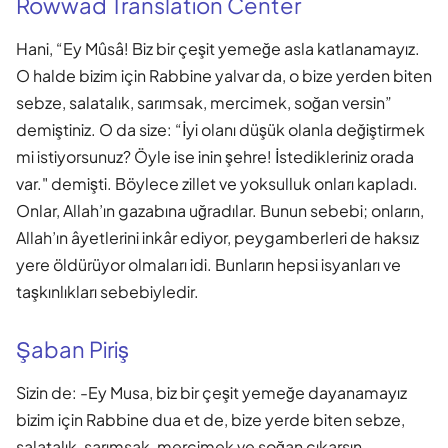
Rowwad Translation Center
Hani, “Ey Mûsâ! Biz bir çeşit yemeğe asla katlanamayız.
O halde bizim için Rabbine yalvar da, o bize yerden biten
sebze, salatalık, sarımsak, mercimek, soğan versin”
demiştiniz. O da size: “İyi olanı düşük olanla değiştirmek
mi istiyorsunuz? Öyle ise inin şehre! İstedikleriniz orada
var." demişti. Böylece zillet ve yoksulluk onları kapladı.
Onlar, Allah’ın gazabına uğradılar. Bunun sebebi; onların,
Allah’ın âyetlerini inkâr ediyor, peygamberleri de haksız
yere öldürüyor olmaları idi. Bunların hepsi isyanları ve
taşkınlıkları sebebiyledir.
Şaban Piriş
Sizin de: -Ey Musa, biz bir çeşit yemeğe dayanamayız
bizim için Rabbine dua et de, bize yerde biten sebze,
salatalık, sarımsak, mercimek ve soğan çıkarsın,