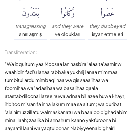
عَصَوا۟
وَّكَانُوا۟
يَعْتَدُونَ
transgressing
and they were
they disobeyed
sınırı aşmış
ve oldukları
isyan etmeleri
Transliteration:
Wa iz qultum yaa Moosaa lan nasbira 'alaa ta'aaminw
waahidin fad'u lanaa rabbaka yukhrij lanaa mimmaa
tumbitul ardu mimbaqlihaa wa qis saaa'ihaa wa
foomihaa wa 'adasihaa wa basalihaa qaala
atastabdiloonal lazee huwa adnaa billazee huwa khayr;
ihbitoo misran fa inna lakum maa sa altum; wa duribat
'alaihimuz zillatu walmaskanatu wa baaa'oo bighadabim
minal laah; zaalika bi annahum kaano yakfuroona bi
aayaatil laahi wa yaqtuloonan Nabiyyeena bighairil