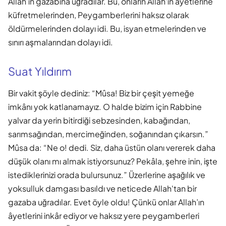
Allah’ın gazabına uğradılar. Bu, onların Allah’ın ayetlerine
küfretmelerinden, Peygamberlerini haksız olarak
öldürmelerinden dolayı idi. Bu, isyan etmelerinden ve
sınırı aşmalarından dolayı idi.
Suat Yıldırım
Bir vakit şöyle dediniz: “Mûsa! Biz bir çeşit yemeğe
imkânı yok katlanamayız. O halde bizim için Rabbine
yalvar da yerin bitirdiği sebzesinden, kabağından,
sarımsağından, mercimeğinden, soğanından çıkarsın.”
Mûsa da: “Ne o! dedi. Siz, daha üstün olanı vererek daha
düşük olanı mı almak istiyorsunuz? Pekâla, şehre inin, işte
istediklerinizi orada bulursunuz.” Üzerlerine aşağılık ve
yoksulluk damgası basıldı ve neticede Allah'tan bir
gazaba uğradılar. Evet öyle oldu! Çünkü onlar Allah’ın
âyetlerini inkâr ediyor ve haksız yere peygamberleri