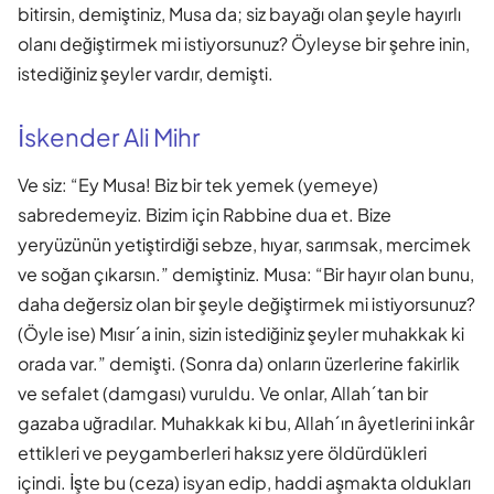
bitirsin, demiştiniz, Musa da; siz bayağı olan şeyle hayırlı
olanı değiştirmek mi istiyorsunuz? Öyleyse bir şehre inin,
istediğiniz şeyler vardır, demişti.
İskender Ali Mihr
Ve siz: “Ey Musa! Biz bir tek yemek (yemeye)
sabredemeyiz. Bizim için Rabbine dua et. Bize
yeryüzünün yetiştirdiği sebze, hıyar, sarımsak, mercimek
ve soğan çıkarsın.” demiştiniz. Musa: “Bir hayır olan bunu,
daha değersiz olan bir şeyle değiştirmek mi istiyorsunuz?
(Öyle ise) Mısır´a inin, sizin istediğiniz şeyler muhakkak ki
orada var.” demişti. (Sonra da) onların üzerlerine fakirlik
ve sefalet (damgası) vuruldu. Ve onlar, Allah´tan bir
gazaba uğradılar. Muhakkak ki bu, Allah´ın âyetlerini inkâr
ettikleri ve peygamberleri haksız yere öldürdükleri
içindi. İşte bu (ceza) isyan edip, haddi aşmakta oldukları