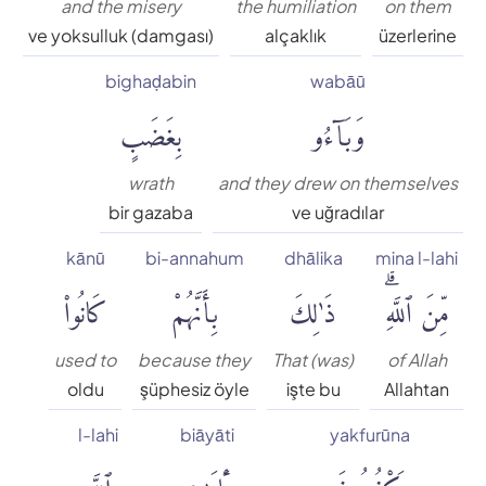
and the misery
the humiliation
on them
ve yoksulluk (damgası)
alçaklık
üzerlerine
bighaḍabin
wabāū
وَبَآءُو
بِغَضَبٍ
wrath
and they drew on themselves
bir gazaba
ve uğradılar
kānū
bi-annahum
dhālika
mina l-lahi
مِّنَ ٱللَّهِۗ
ذَٰلِكَ
بِأَنَّهُمْ
كَانُوا۟
used to
because they
That (was)
of Allah
oldu
şüphesiz öyle
işte bu
Allahtan
l-lahi
biāyāti
yakfurūna
يَكْفُرُونَ
بِـَٔايَٰتِ
ٱللَّهِ