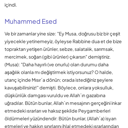
içindi.
Muhammed Esed
Ve bir zamanlar yine size: "Ey Musa, doğrusu biz bir çeşit
yiyecekle yetinemeyiz, öyleyse Rabbine dua et de bize
topraktan yetişen ürünler, sebze, salatalık, sarımsak,
mercimek, soğan (gibi ürünler) çıkarsın" demiştiniz.
(Musa): "Daha hayırlı (ve onurlu) olan durumu daha
aşağılık olanla mı değiştirmek istiyorsunuz? O halde,
utanç içinde Mısır´a dönün; orada istediğiniz şeylere
kavuşabilirsiniz!" demişti. Böylece, onlara yoksulluk,
düşkünlük damgası vuruldu ve Allah´ın gazabına
uğradılar. Bütün bunlar, Allah´ın mesajının gerçeğini inkar
etmedeki ısrarları ve haksız şekilde Peygamberleri
öldürmeleri yüzündendir: Bütün bunlar, (Allah´a) isyan
etmeleri ve hakkın sınırlarını ihlal etmedeki ısrarlarından