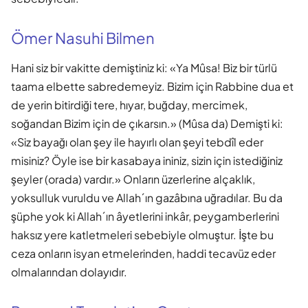
Ömer Nasuhi Bilmen
Hani siz bir vakitte demiştiniz ki: «Ya Mûsa! Biz bir türlü
taama elbette sabredemeyiz. Bizim için Rabbine dua et
de yerin bitirdiği tere, hıyar, buğday, mercimek,
soğandan Bizim için de çıkarsın.» (Mûsa da) Demişti ki:
«Siz bayağı olan şey ile hayırlı olan şeyi tebdîl eder
misiniz? Öyle ise bir kasabaya ininiz, sizin için istediğiniz
şeyler (orada) vardır.» Onların üzerlerine alçaklık,
yoksulluk vuruldu ve Allah´ın gazâbına uğradılar. Bu da
şüphe yok ki Allah´ın âyetlerini inkâr, peygamberlerini
haksız yere katletmeleri sebebiyle olmuştur. İşte bu
ceza onların isyan etmelerinden, haddi tecavüz eder
olmalarından dolayıdır.