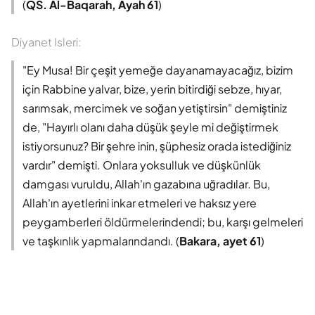
(
QS. Al-Baqarah, Ayah 61
)
Diyanet Isleri:
"Ey Musa! Bir çeşit yemeğe dayanamayacağız, bizim
için Rabbine yalvar, bize, yerin bitirdiği sebze, hıyar,
sarımsak, mercimek ve soğan yetiştirsin" demiştiniz
de, "Hayırlı olanı daha düşük şeyle mi değiştirmek
istiyorsunuz? Bir şehre inin, şüphesiz orada istediğiniz
vardır" demişti. Onlara yoksulluk ve düşkünlük
damgası vuruldu, Allah'ın gazabına uğradılar. Bu,
Allah'ın ayetlerini inkar etmeleri ve haksız yere
peygamberleri öldürmelerindendi; bu, karşı gelmeleri
ve taşkınlık yapmalarındandı. (
Bakara, ayet 61
)