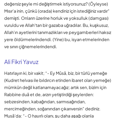
değersiz şeyle mi değiştirmek istiyorsunuz? (Öyleyse)
Mısır'a inin, çünkü (orada) kendiniz için istediğiniz vardır"
demişti. Onların üzerine horluk ve yoksulluk (damgası)
vuruldu ve Allah'tan bir gazaba uğradılar. Bu, kuşkusuz,
Allah'ın ayetlerini tanımazlıkları ve peygamberleri haksız
yere öldürmelerindendi. (Yine) bu, isyan etmelerinden
ve sınırı çiğnemelerindendi.
Ali Fikri Yavuz
Hatırlayın ki, bir vakit; “- Ey Mûsâ, biz, bir türlü yemeğe
(Kudret helvası ile bıldırcın etinden ibaret olan yemeğe)
mümkün değil katlanamayacağız; artık sen, bizim için
Rabbine duâ et de, arzın yetiştirdiği şeylerden:
sebzesinden, kabağından, sarmısağından,
mercimeğinden, soğanından çıkarıversin” dediniz.
Musâ’da: “- O hayırlı olanı, şu daha aşağı olanla