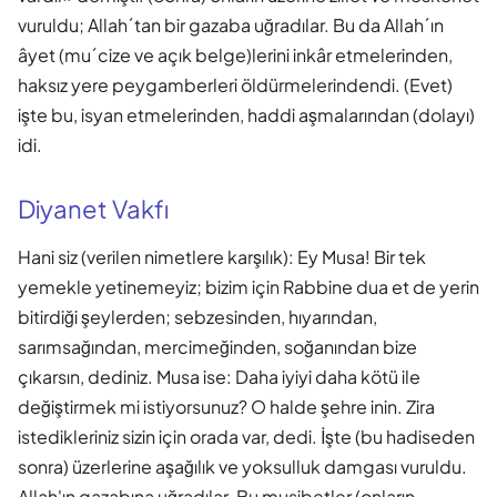
vuruldu; Allah´tan bir gazaba uğradılar. Bu da Allah´ın
âyet (mu´cize ve açık belge)lerini inkâr etmelerinden,
haksız yere peygamberleri öldürmelerindendi. (Evet)
işte bu, isyan etmelerinden, haddi aşmalarından (dolayı)
idi.
Diyanet Vakfı
Hani siz (verilen nimetlere karşılık): Ey Musa! Bir tek
yemekle yetinemeyiz; bizim için Rabbine dua et de yerin
bitirdiği şeylerden; sebzesinden, hıyarından,
sarımsağından, mercimeğinden, soğanından bize
çıkarsın, dediniz. Musa ise: Daha iyiyi daha kötü ile
değiştirmek mi istiyorsunuz? O halde şehre inin. Zira
istedikleriniz sizin için orada var, dedi. İşte (bu hadiseden
sonra) üzerlerine aşağılık ve yoksulluk damgası vuruldu.
Allah'ın gazabına uğradılar. Bu musibetler (onların