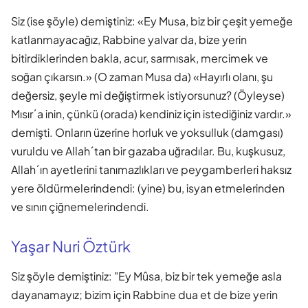
Siz (ise şöyle) demiştiniz: «Ey Musa, biz bir çeşit yemeğe
katlanmayacağız, Rabbine yalvar da, bize yerin
bitirdiklerinden bakla, acur, sarmısak, mercimek ve
soğan çıkarsın.» (O zaman Musa da) «Hayırlı olanı, şu
değersiz, şeyle mi değiştirmek istiyorsunuz? (Öyleyse)
Mısır´a inin, çünkü (orada) kendiniz için istediğiniz vardır.»
demişti. Onların üzerine horluk ve yoksulluk (damgası)
vuruldu ve Allah´tan bir gazaba uğradılar. Bu, kuşkusuz,
Allah´ın ayetlerini tanımazlıkları ve peygamberleri haksız
yere öldürmelerindendi: (yine) bu, isyan etmelerinden
ve sınırı çiğnemelerindendi.
Yaşar Nuri Öztürk
Siz şöyle demiştiniz: "Ey Mûsa, biz bir tek yemeğe asla
dayanamayız; bizim için Rabbine dua et de bize yerin