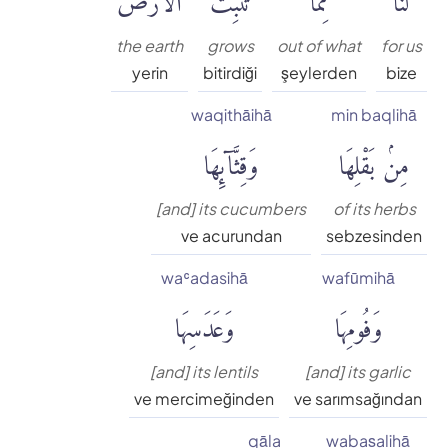
the earth
grows
out of what
for us
yerin
bitirdiği
şeylerden
bize
waqithāihā
min baqlihā
مِنۢ بَقْلِهَا
وَقِثَّآئِهَا
[and] its cucumbers
of its herbs
ve acurundan
sebzesinden
waʿadasihā
wafūmihā
وَفُومِهَا
وَعَدَسِهَا
[and] its lentils
[and] its garlic
ve mercimeğinden
ve sarımsağından
qāla
wabaṣalihā