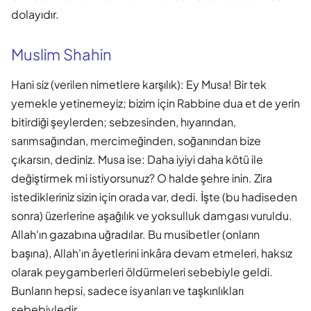
dolayıdır.
Muslim Shahin
Hani siz (verilen nimetlere karşılık): Ey Musa! Bir tek
yemekle yetinemeyiz; bizim için Rabbine dua et de yerin
bitirdiği şeylerden; sebzesinden, hıyarından,
sarımsağından, mercimeğinden, soğanından bize
çıkarsın, dediniz. Musa ise: Daha iyiyi daha kötü ile
değiştirmek mi istiyorsunuz? O halde şehre inin. Zira
istedikleriniz sizin için orada var, dedi. İşte (bu hadiseden
sonra) üzerlerine aşağılık ve yoksulluk damgası vuruldu.
Allah'ın gazabına uğradılar. Bu musibetler (onların
başına), Allah'ın âyetlerini inkâra devam etmeleri, haksız
olarak peygamberleri öldürmeleri sebebiyle geldi.
Bunların hepsi, sadece isyanları ve taşkınlıkları
sebebiyledir.