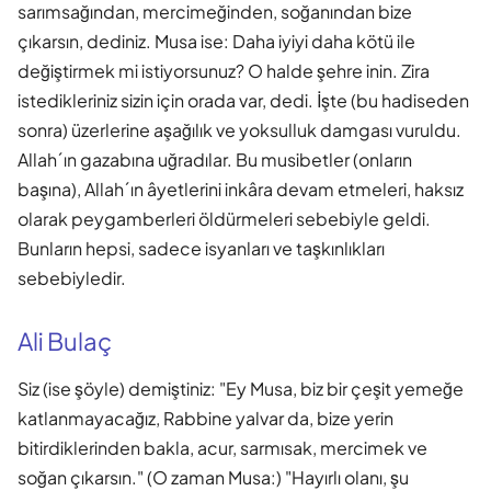
sarımsağından, mercimeğinden, soğanından bize
çıkarsın, dediniz. Musa ise: Daha iyiyi daha kötü ile
değiştirmek mi istiyorsunuz? O halde şehre inin. Zira
istedikleriniz sizin için orada var, dedi. İşte (bu hadiseden
sonra) üzerlerine aşağılık ve yoksulluk damgası vuruldu.
Allah´ın gazabına uğradılar. Bu musibetler (onların
başına), Allah´ın âyetlerini inkâra devam etmeleri, haksız
olarak peygamberleri öldürmeleri sebebiyle geldi.
Bunların hepsi, sadece isyanları ve taşkınlıkları
sebebiyledir.
Ali Bulaç
Siz (ise şöyle) demiştiniz: "Ey Musa, biz bir çeşit yemeğe
katlanmayacağız, Rabbine yalvar da, bize yerin
bitirdiklerinden bakla, acur, sarmısak, mercimek ve
soğan çıkarsın." (O zaman Musa:) "Hayırlı olanı, şu