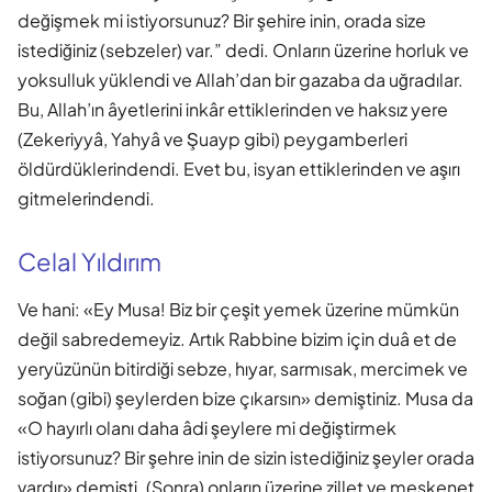
değişmek mi istiyorsunuz? Bir şehire inin, orada size
istediğiniz (sebzeler) var.” dedi. Onların üzerine horluk ve
yoksulluk yüklendi ve Allah’dan bir gazaba da uğradılar.
Bu, Allah’ın âyetlerini inkâr ettiklerinden ve haksız yere
(Zekeriyyâ, Yahyâ ve Şuayp gibi) peygamberleri
öldürdüklerindendi. Evet bu, isyan ettiklerinden ve aşırı
gitmelerindendi.
Celal Yıldırım
Ve hani: «Ey Musa! Biz bir çeşit yemek üzerine mümkün
değil sabredemeyiz. Artık Rabbine bizim için duâ et de
yeryüzünün bitirdiği sebze, hıyar, sarmısak, mercimek ve
soğan (gibi) şeylerden bize çıkarsın» demiştiniz. Musa da
«O hayırlı olanı daha âdi şeylere mi değiştirmek
istiyorsunuz? Bir şehre inin de sizin istediğiniz şeyler orada
vardır» demişti. (Sonra) onların üzerine zillet ve meskenet