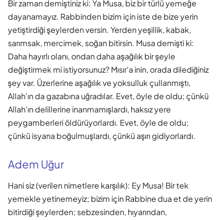
Bir zaman demiştiniz ki: Ya Musa, biz bir türlü yemeğe
dayanamayız. Rabbinden bizim için iste de bize yerin
yetiştirdiği şeylerden versin. Yerden yeşillik, kabak,
sarımsak, mercimek, soğan bitirsin. Musa demişti ki:
Daha hayırlı olanı, ondan daha aşağılık bir şeyle
değiştirmek mi istiyorsunuz? Mısır'a inin, orada dilediğiniz
şey var. Üzerlerine aşağılık ve yoksulluk çullanmıştı,
Allah'ın da gazabına uğradılar. Evet, öyle de oldu; çünkü
Allah'ın delillerine inanmamışlardı, haksız yere
peygamberleri öldürüyorlardı. Evet, öyle de oldu;
çünkü isyana boğulmuşlardı, çünkü aşırı gidiyorlardı.
Adem Uğur
Hani siz (verilen nimetlere karşılık): Ey Musa! Bir tek
yemekle yetinemeyiz; bizim için Rabbine dua et de yerin
bitirdiği şeylerden; sebzesinden, hıyarından,