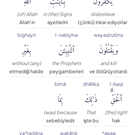
(of) Allah
in (the) Signs
disbelieve
Allah'ın
ayetlerini
(çünkü) inkar ediyorlar
bighayri
l-nabiyīna
wayaqtulūna
وَيَقْتُلُونَ
ٱلنَّبِيِّۦنَ
بِغَيْرِ
without (any)
the Prophets
and kill
etmediği halde
peygamberleri
ve öldürüyorlardı
bimā
dhālika
l-ḥaqi
ٱلْحَقِّۗ
ذَٰلِكَ
بِمَا
(was) because
That
[the] right
sebebiyledir
işte bu
hak
yaʿtadūna
wakānū
ʿaṣaw