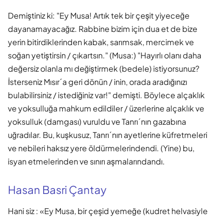
Demiştiniz ki: "Ey Musa! Artık tek bir çeşit yiyeceğe
dayanamayacağız. Rabbine bizim için dua et de bize
yerin bitirdiklerinden kabak, sarımsak, mercimek ve
soğan yetiştirsin / çıkartsın." (Musa:) "Hayırlı olanı daha
değersiz olanla mı değiştirmek (bedele) istiyorsunuz?
İsterseniz Mısır´a geri dönün / inin, orada aradığınızı
bulabilirsiniz / istediğiniz var!" demişti. Böylece alçaklık
ve yoksulluğa mahkum edildiler / üzerlerine alçaklık ve
yoksulluk (damgası) vuruldu ve Tanrı´nın gazabına
uğradılar. Bu, kuşkusuz, Tanrı´nın ayetlerine küfretmeleri
ve nebileri haksız yere öldürmelerindendi. (Yine) bu,
isyan etmelerinden ve sınırı aşmalarındandı.
Hasan Basri Çantay
Hani siz : «Ey Musa, bir çeşid yemeğe (kudret helvasiyle