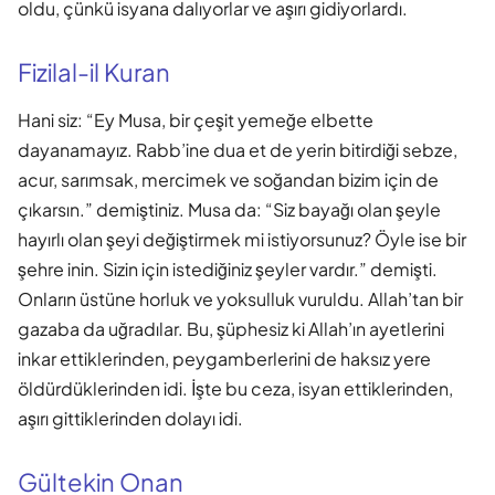
oldu, çünkü isyana dalıyorlar ve aşırı gidiyorlardı.
Fizilal-il Kuran
Hani siz: “Ey Musa, bir çeşit yemeğe elbette
dayanamayız. Rabb’ine dua et de yerin bitirdiği sebze,
acur, sarımsak, mercimek ve soğandan bizim için de
çıkarsın.” demiştiniz. Musa da: “Siz bayağı olan şeyle
hayırlı olan şeyi değiştirmek mi istiyorsunuz? Öyle ise bir
şehre inin. Sizin için istediğiniz şeyler vardır.” demişti.
Onların üstüne horluk ve yoksulluk vuruldu. Allah’tan bir
gazaba da uğradılar. Bu, şüphesiz ki Allah’ın ayetlerini
inkar ettiklerinden, peygamberlerini de haksız yere
öldürdüklerinden idi. İşte bu ceza, isyan ettiklerinden,
aşırı gittiklerinden dolayı idi.
Gültekin Onan