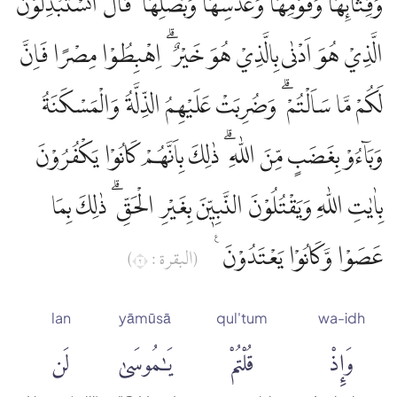
وَقِثَّاۤىِٕهَا وَفُوْمِهَا وَعَدَسِهَا وَبَصَلِهَا ۗ قَالَ اَتَسْتَبْدِلُوْنَ
Muhammed Esed
الَّذِيْ هُوَ اَدْنٰى بِالَّذِيْ هُوَ خَيْرٌ ۗ اِهْبِطُوْا مِصْرًا فَاِنَّ
Muslim Shahin
لَكُمْ مَّا سَاَلْتُمْ ۗ وَضُرِبَتْ عَلَيْهِمُ الذِّلَّةُ وَالْمَسْكَنَةُ
Ömer Nasuhi Bilmen
وَبَاۤءُوْ بِغَضَبٍ مِّنَ اللّٰهِ ۗ ذٰلِكَ بِاَنَّهُمْ كَانُوْا يَكْفُرُوْنَ
Rowwad Translation Center
بِاٰيٰتِ اللّٰهِ وَيَقْتُلُوْنَ النَّبِيّٖنَ بِغَيْرِ الْحَقِّ ۗ ذٰلِكَ بِمَا
Şaban Piriş
عَصَوْا وَّكَانُوْا يَعْتَدُوْنَ ࣖ
(البقرة : ٢)
Shaban Britch
lan
yāmūsā
qul'tum
wa-idh
وَإِذْ
قُلْتُمْ
يَٰمُوسَىٰ
لَن
Suat Yıldırım