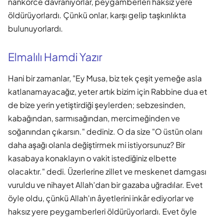
nankörce davranıyorlar, peygamberleri haksız yere
öldürüyorlardı. Çünkü onlar, karşı gelip taşkınlıkta
bulunuyorlardı.
Elmalılı Hamdi Yazır
Hani bir zamanlar, "Ey Musa, biz tek çeşit yemeğe asla
katlanamayacağız, yeter artık bizim için Rabbine dua et
de bize yerin yetiştirdiği şeylerden; sebzesinden,
kabağından, sarmısağından, mercimeğinden ve
soğanından çıkarsın." dediniz. O da size "O üstün olanı
daha aşağı olanla değiştirmek mi istiyorsunuz? Bir
kasabaya konaklayın o vakit istediğiniz elbette
olacaktır." dedi. Üzerlerine zillet ve meskenet damgası
vuruldu ve nihayet Allah'dan bir gazaba uğradılar. Evet
öyle oldu, çünkü Allah'ın âyetlerini inkâr ediyorlar ve
haksız yere peygamberleri öldürüyorlardı. Evet öyle