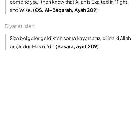
come to you, then know that Allah is Exalted in Might
and Wise. (
QS. Al-Baqarah, Ayah 209
)
Diyanet Isleri:
Size belgeler geldikten sonra kayarsanız, biliniz ki Allah
güçlüdür, Hakim'dir. (
Bakara, ayet 209
)