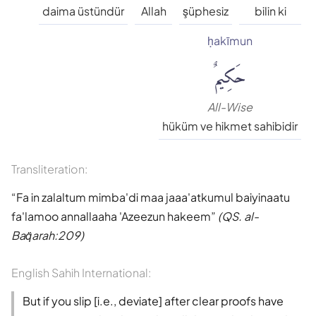
Süleyman Ateş
daima üstündür
Allah
şüphesiz
bilin ki
ḥakīmun
Tefhim-ul Kuran
حَكِيمٌ
Yaşar Nuri Öztürk
All-Wise
hüküm ve hikmet sahibidir
Transliteration:
Fa in zalaltum mimba'di maa jaaa'atkumul baiyinaatu
fa'lamoo annallaaha 'Azeezun hakeem
(QS. al-
Baq̈arah:209)
English Sahih International:
But if you slip [i.e., deviate] after clear proofs have