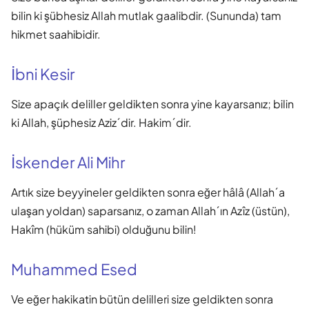
bilin ki şübhesiz Allah mutlak gaalibdir. (Sununda) tam
hikmet saahibidir.
İbni Kesir
Size apaçık deliller geldikten sonra yine kayarsanız; bilin
ki Allah, şüphesiz Aziz´dir. Hakim´dir.
İskender Ali Mihr
Artık size beyyineler geldikten sonra eğer hâlâ (Allah´a
ulaşan yoldan) saparsanız, o zaman Allah´ın Azîz (üstün),
Hakîm (hüküm sahibi) olduğunu bilin!
Muhammed Esed
Ve eğer hakikatin bütün delilleri size geldikten sonra