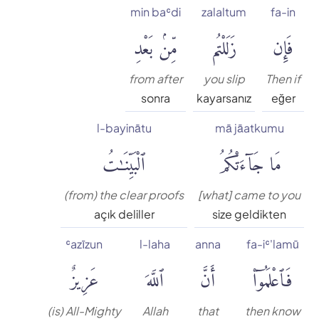
min baʿdi
zalaltum
fa-in
Muhammed Esed
فَإِن
زَلَلْتُم
مِّنۢ بَعْدِ
Muslim Shahin
from after
you slip
Then if
sonra
kayarsanız
eğer
Ömer Nasuhi Bilmen
l-bayinātu
mā jāatkumu
مَا جَآءَتْكُمُ
ٱلْبَيِّنَٰتُ
Rowwad Translation Center
Şaban Piriş
(from) the clear proofs
[what] came to you
açık deliller
size geldikten
Shaban Britch
ʿazīzun
l-laha
anna
fa-iʿ'lamū
فَٱعْلَمُوٓا۟
أَنَّ
ٱللَّهَ
عَزِيزٌ
Suat Yıldırım
(is) All-Mighty
Allah
that
then know