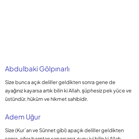
Abdulbaki Gölpınarlı
Size bunca açık deliller geldikten sonra gene de
ayağınız kayarsa artık bilin ki Allah, şüphesiz pek yüce ve
üstündür, hüküm ve hikmet sahibidir.
Adem Uğur
Size (Kur´an ve Sünnet gibi) apaçık deliller geldikten
sonra, eğer barıştan saparsanız, şunu iyi bilin ki Allah